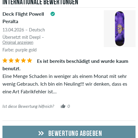
Internationale Bewertungen
Überprüfung veröffentlicht. Wir veröffentlichen sowohl
5.0
positive als auch negative Bewertungen. Bewertungen mit
Deck Flight Powell
beleidigenden oder obszönen Inhalten sowie Bewertungen,
Peralta
die geltendes Recht oder Urheberrechte verletzen oder Spam
13.04.2026 – Deutsch
und Fremdwerbung enthalten, werden nicht veröffentlicht.
Übersetzt mit Deepl –
Die Sternebewertung des Artikels ist der Durchschnitt aller
Original anzeigen
STERNE
SORTIERUNG
Bewertungen.
Farbe: purple gold
Es ist bereits beschädigt und wurde kaum
Ob die Bewertung von einer Person stammt, die diesen
benutzt.
Artikel wirklich gekauft hat, erkennst du am grünen Haken
Eine Menge Schaden in weniger als einem Monat mit sehr
neben dem Namen mit dem Zusatz "Verifizierter Kauf". Bei
wenig Gebrauch. Ich bin ein Neuling!!! wir denken, dass es
diesen Personen wurde der Kauf anhand ihrer Bestellungen
eine Art Fabrikfehler ist...
überprüft. Bei Bewertungen ohne grünen Haken, können wir
leider nicht garantieren, dass die Personen den Artikel
Ist diese Bewertung hilfreich?
0
wirklich besitzen oder besessen haben.
BEWERTUNG ABGEBEN