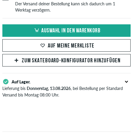
Der Versand deiner Bestellung kann sich dadurch um 1
Werktag verzögern.
AUSWAHL IN DEN WARENKORB
AUF MEINE MERKLISTE
ZUM SKATEBOARD-KONFIGURATOR HINZUFÜGEN
Auf Lager.
Lieferung bis
Donnerstag, 13.08.2026
, bei Bestellung per Standard
Versand bis Montag 08:00 Uhr.
Gilt nur für Sofortzahlungsweisen wie Kreditkarte oder PayPal. Wenn
du per Vorkasse bezahlst, wird deine Bestellung erst nach Eingang
deiner Überweisung an dich versendet. Weitere Infos zu
Versand
&
Zahlung
.