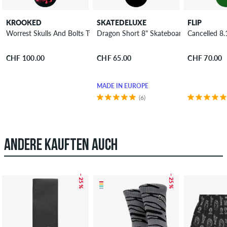
KROOKED
SKATEDELUXE
FLIP
Worrest Skulls And Bolts Twin Tail Slick 8.3" Skateboard Deck
Dragon Short 8" Skateboard Deck
Cancelled 8
CHF 100.00
CHF 65.00
CHF 70.00
MADE IN EUROPE
(6)
ANDERE KAUFTEN AUCH
– 25 %
– 25 %