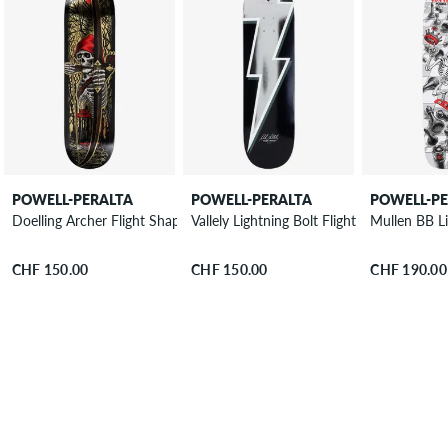
POWELL-PERALTA
POWELL-PERALTA
POWELL-P
Doelling Archer Flight Shape 313 8.3" Skateboard Deck
Vallely Lightning Bolt Flight Shape 244 8
Mullen BB L
CHF 150.00
CHF 150.00
CHF 190.00