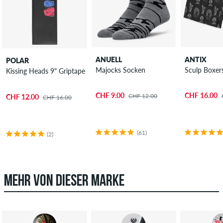
ANUELL
ANTIX
POLAR
Majocks Socken
Sculp Boxer
Kissing Heads 9" Griptape
CHF 9.00
CHF 16.00
CHF 12.00
CHF 12.00
CHF 16.00
(61)
(2)
MEHR VON DIESER MARKE