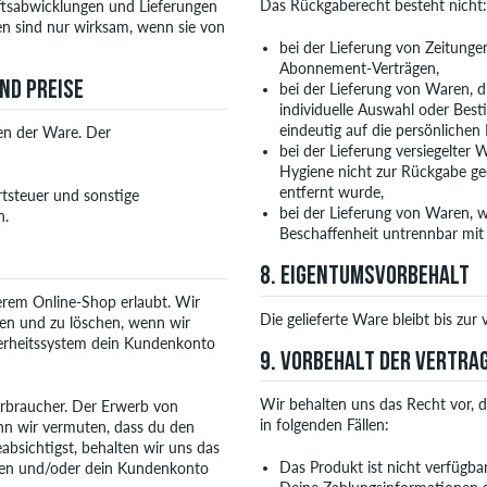
Das Rückgaberecht besteht nicht:
häftsabwicklungen und Lieferungen
n sind nur wirksam, wenn sie von
bei der Lieferung von Zeitungen
Abonnement-Verträgen,
ND PREISE
bei der Lieferung von Waren, di
individuelle Auswahl oder Bes
eindeutig auf die persönlichen
en der Ware. Der
bei der Lieferung versiegelter
Hygiene nicht zur Rückgabe gee
entfernt wurde,
rtsteuer und sonstige
bei der Lieferung von Waren, w
n.
Beschaffenheit untrennbar mit
8. EIGENTUMSVORBEHALT
serem Online-Shop erlaubt. Wir
Die gelieferte Ware bleibt bis zur
ren und zu löschen, wenn wir
herheitssystem dein Kundenkonto
9. VORBEHALT DER VERTR
Wir behalten uns das Recht vor, d
verbraucher. Der Erwerb von
in folgenden Fällen:
nn wir vermuten, dass du den
sichtigst, behalten wir uns das
Das Produkt ist nicht verfügbar
eren und/oder dein Kundenkonto