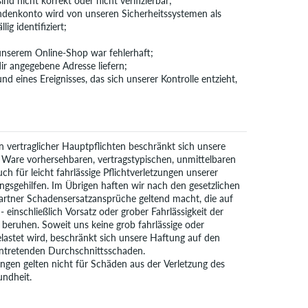
d nicht korrekt oder nicht verifizierbar;
ndenkonto wird von unseren Sicherheitssystemen als
ig identifiziert;
 unserem Online-Shop war fehlerhaft;
ir angegebene Adresse liefern;
nd eines Ereignisses, das sich unserer Kontrolle entzieht,
en vertraglicher Hauptpflichten beschränkt sich unsere
 Ware vorhersehbaren, vertragstypischen, unmittelbaren
ch für leicht fahrlässige Pflichtverletzungen unserer
ungsgehilfen. Im Übrigen haften wir nach den gesetzlichen
partner Schadensersatzansprüche geltend macht, die auf
- einschließlich Vorsatz oder grober Fahrlässigkeit der
- beruhen. Soweit uns keine grob fahrlässige oder
gelastet wird, beschränkt sich unsere Haftung auf den
intretenden Durchschnittsschaden.
gen gelten nicht für Schäden aus der Verletzung des
undheit.