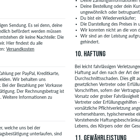
Deine Zahlungsinformationen sin
Deine Bestellung oder dein Ku
ungewöhnlich oder betrugsanfäll
Du bist ein Wiederverkäufer;
Die Darstellung des Preises in
zigen Sendung. Es sei denn, deine
Wir konnten nicht an die von d
hiedlich befördert werden müssen
Wir sind an der Leistung aufgru
ntstehen dir keine Nachteile: Die
gehindert.
. Hier findest du alle
gen:
Versandkosten
10. HAFTUNG
Bei leicht fahrlässigen Verletzung
Haftung auf den nach der Art der
ahlung per PayPal, Kreditkarte,
Durchschnittsschaden. Dies gilt au
heiden. Wir behalten uns
gesetzlichen Vertreter oder Erfüll
. Bei der Bezahlung per Vorkasse
Vorschriften, sofern der Vertrags
ätigung. Der Rechnungsbetrag ist
Vorsatz oder grober Fahrlässigkeit 
. Weitere Informationen zu
Vertreter oder Erfüllungsgehilfen 
vorsätzliche Pflichtverletzung an
vorhersehbaren, typischerweise e
Vorstehende Haftungsbeschränkun
Lebens, des Körpers oder der Ges
r, welche uns bei der
gsbestätigung unterlaufen, sind
11. GEWÄHRLEISTUNG