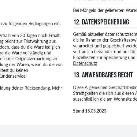
Bei Mängeln der gelieferten Waren
12. DATENSPEICHERUNG
en zu folgenden Bedingungen ein:
Gemäß aktueller datenschutzrecht
erhalb von 30 Tagen nach Erhalt
die im Rahmen der Geschäftsabwi
g reicht zur Fristwahrung aus.
verarbeitet und gespeichert werde
doch, dass du die Ware lediglich
vertraulich behandelt und nur für
nd die Ware vollständig und
Einzelheiten zur Speicherung und
e in der Originalverpackung an
Datenschutz
ndung der Waren, wenn du die von
ltest du keinen
13. ANWENDBARES RECHT
undenservice.
Diese Allgemeinen Geschäftsbedin
ldung deiner Rücksendung.
Mehr
Streitigkeiten die sich aus dies
ausschließlich die am Wohnsitz d
Stand 15.05.2023