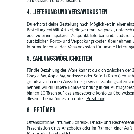
zu blockieren und zu löschen.
4. LIEFERUNG UND VERSANDKOSTEN
Du erhältst deine Bestellung nach Möglichkeit in einer ein
Bestellung enthält Artikel, die getrennt verpackt, untersc
oder zu einem späteren Zeitpunkt lieferbar sind. Dadurch e
zusätzlichen Porto- und Verpackungskosten übernehmen wir
Informationen zu den Versandkosten für unsere Lieferun
5. ZAHLUNGSMÖGLICHKEITEN
Für die Bezahlung der Ware kannst du dich zwischen der Z
GooglePay, ApplePay, Vorkasse oder Sofort (Klarna) entsc
grundsätzlich einen Ausschluss gewisser Zahlungsarten vor
nennen wir dir unsere Bankverbindung in der Auftragsbest
binnen 10 Tagen auf das angegebene Konto zu überweisen
diesem Thema findest du unter:
Bezahlung
6. IRRTÜMER
Offensichtliche Irrtümer, Schreib-, Druck- und Rechenfehle
Präsentation eines Angebotes oder im Rahmen einer Auftra
für uns nicht verbindlich.