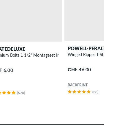
POWELL-PERALTA
ATEDELUXE
Winged Ripper T-Shirt
mium Bolts 1 1/2" Montageset Innensechskant
CHF 46.00
F 6.00
BACKPRINT
(38)
(670)