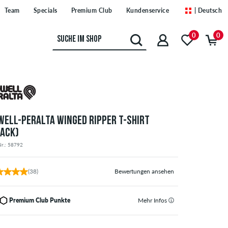
Team
Specials
Premium Club
Kundenservice
| Deutsch
0
0
WELL-PERALTA WINGED RIPPER T-SHIRT
LACK)
Nr.: 58792
(38)
Bewertungen ansehen
Premium Club Punkte
Mehr Infos