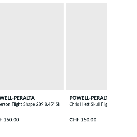
WELL-PERALTA
POWELL-PERALTA
rd Deck
erson Flight Shape 289 8.45" Skateboard Deck
Chris Hiett Skull Flight Shape 310 
F 150.00
CHF 150.00