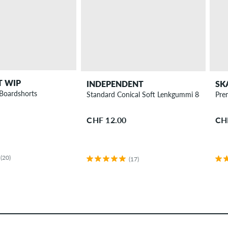
T WIP
INDEPENDENT
SK
Boardshorts
Standard Conical Soft Lenkgummi 88A
Pre
CHF 12.00
CH
(20)
(17)