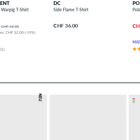
DENT
DC
PO
Warpig T-Shirt
Side Flame T-Shirt
Pol
CHF 36.00
CH
CHF 44.00
eis: CHF 32.00 (-19%)
MAD
(1)
NEU