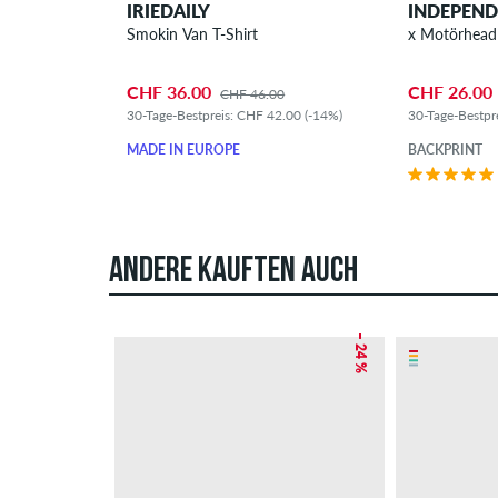
IRIEDAILY
INDEPEN
Smokin Van T-Shirt
x Motörhead 
CHF 36.00
CHF 26.00
CHF 46.00
30-Tage-Bestpreis: CHF 42.00 (-14%)
30-Tage-Bestpr
MADE IN EUROPE
BACKPRINT
ANDERE KAUFTEN AUCH
– 24 %