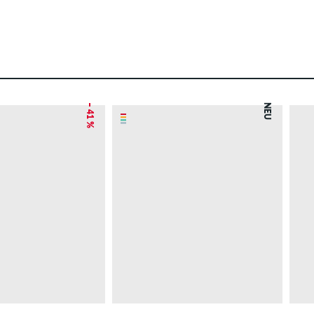
– 41 %
NEU