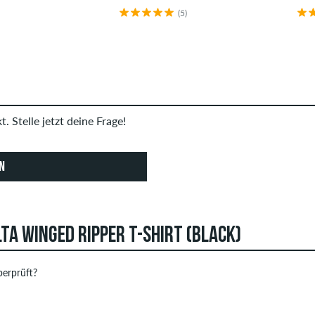
(5)
. Stelle jetzt deine Frage!
N
A WINGED RIPPER T-SHIRT (BLACK)
erprüft?
 können Bewertungen abgeben. Diese werden erst nach unserer 
STERNE
SOR
Bewertungen mit beleidigenden oder obszönen Inhalten sowie Be