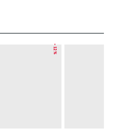
– 12 %
– 19 %