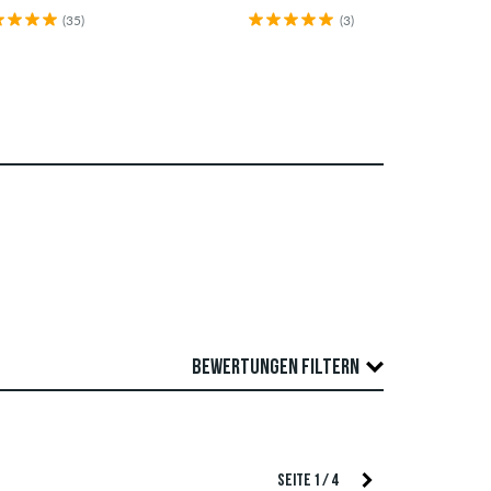
(35)
(3)
BEWERTUNGEN FILTERN
Überprüfung veröffentlicht. Wir veröffentlichen
TIERUNG
SEITE 1 / 4
wertungen, die geltendes Recht oder