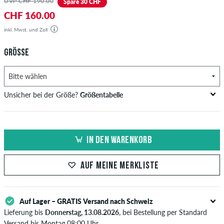
UVP CHF 190.00
Spare 30 CHF
CHF 160.00
inkl. Mwst. und Zoll
GRÖSSE
Unsicher bei der Größe?
Größentabelle
Brustumfang
Taillenweite
Hüftumfang
US
EU
in cm
in cm
in cm
IN DEN WARENKORB
XS
42
82-87
69-74
82-87
AUF MEINE MERKLISTE
S
44/46
88-93
75-80
88-93
M
48
94-99
81-86
94-99
Auf Lager – GRATIS Versand nach Schweiz
L
50/52
100-106
87-93
100-106
Lieferung bis
Donnerstag, 13.08.2026
, bei Bestellung per Standard
Versand bis Montag 08:00 Uhr.