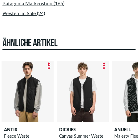
Patagonia Markenshop (165)
Westen im Sale (24)
ÄHNLICHE ARTIKEL
– 44 %
– 11 %
ANTIX
DICKIES
ANUELL
Fleece Weste
Canvas Summer Weste
Majesty Fle