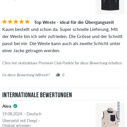
Die Sternebewertung des Artikels ist der Durchschnitt aller
STERNE
SORTIERUNG
Bewertungen.
Top Weste - ideal für die Übergangszeit
Ob die Bewertung von einer Person stammt, die diesen
Kaum bestellt und schon da. Super schnelle Lieferung. Mit
Artikel wirklich gekauft hat, erkennst du am grünen Haken
der Weste bin ich sehr zufrieden. Die Grösse und der Schnitt
neben dem Namen mit dem Zusatz "Verifizierter Kauf". Bei
passt bei mir. Die Weste kann auch als zweite Schicht unter
diesen Personen wurde der Kauf anhand ihrer Bestellungen
einer Jacke getragen werden.
überprüft. Bei Bewertungen ohne grünen Haken, können wir
leider nicht garantieren, dass die Personen den Artikel
Chris hat skatedeluxe Premium Club Punkte für diese Bewertung erhalten.
wirklich besitzen oder besessen haben.
Ist diese Bewertung hilfreich?
0
Internationale Bewertungen
AUSVERKAUFT
Alex
19.08.2024 – Deutsch
Übersetzt mit Deepl –
Original anzeigen