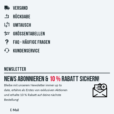
VERSAND
RÜCKGABE
UMTAUSCH
GRÖSSENTABELLEN
FAQ - HÄUFIGE FRAGEN
KUNDENSERVICE
NEWSLETTER
News abonnieren &
10 %
Rabatt sichern!
Bleibe mit unserem Newsletter immer up to
date, erfahre als Erstes von exklusiven Aktionen
und erhalte 10 % Rabatt auf deine nächste
Bestellung!
E-Mail