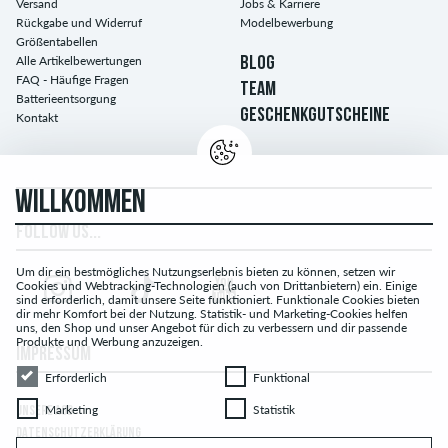
Versand
Jobs & Karriere
Rückgabe und Widerruf
Modelbewerbung
Größentabellen
Alle Artikelbewertungen
BLOG
FAQ - Häufige Fragen
TEAM
Batterieentsorgung
GESCHENKGUTSCHEINE
Kontakt
WILLKOMMEN
FOLLOW US...
Um dir ein bestmögliches Nutzungserlebnis bieten zu können, setzen wir
Cookies und Webtracking-Technologien (auch von Drittanbietern) ein. Einige
sind erforderlich, damit unsere Seite funktioniert. Funktionale Cookies bieten
dir mehr Komfort bei der Nutzung. Statistik- und Marketing-Cookies helfen
uns, den Shop und unser Angebot für dich zu verbessern und dir passende
Produkte und Werbung anzuzeigen.
IMPRESSUM
Erforderlich
Funktional
Erforderlich
Funktional
Marketing
Statistik
Marketing
Statistik
UNSERE AGB
DATENSCHUTZERKLÄRUNG