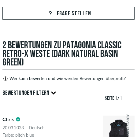
FRAGE STELLEN
2 BEWERTUNGEN ZU PATAGONIA CLASSIC
RETRO-X WESTE (DARK NATURAL BASIN
GREEN)
Wer kann bewerten und wie werden Bewertungen überprüft?
Nur Personen mit einem skatedeluxe Kundenkonto können
BEWERTUNGEN FILTERN
Bewertungen abgeben. Diese werden erst nach unserer
SEITE 1 / 1
Überprüfung veröffentlicht. Wir veröffentlichen sowohl
5.0
positive als auch negative Bewertungen. Bewertungen mit
AUSVERKAUFT
Chris
beleidigenden oder obszönen Inhalten sowie Bewertungen,
die geltendes Recht oder Urheberrechte verletzen oder Spam
20.03.2023 – Deutsch
und Fremdwerbung enthalten, werden nicht veröffentlicht.
Farbe: pitch blue