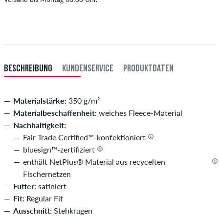
XL
54
107-113
94-100
107-113
Gilt nur für Sofortzahlungsweisen wie Kreditkarte oder PayPal. Wenn
du per Vorkasse bezahlst, wird deine Bestellung erst nach Eingang
XXL
56/58
114-120
101-107
114-120
deiner Überweisung an dich versendet. Weitere Infos zu
Versand
&
Zahlung
.
XXXL
60
121-127
108-114
121-127
BESCHREIBUNG
KUNDENSERVICE
PRODUKTDATEN
Materialstärke:
350 g/m²
Materialbeschaffenheit:
weiches Fleece-Material
Nachhaltigkeit:
Fair Trade Certified™-konfektioniert
bluesign™-zertifiziert
enthält NetPlus® Material aus recycelten
Fischernetzen
Futter:
satiniert
Fit:
Regular Fit
Ausschnitt:
Stehkragen