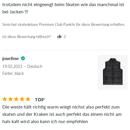
trotzdem nicht eingeengt beim Skaten wie das manchmal ist
diesen Personen wurde der Kauf anhand ihrer Bestellungen
bei Jacken !!!
überprüft. Bei Bewertungen ohne grünen Haken, können wir
leider nicht garantieren, dass die Personen den Artikel
Semi hat skatedeluxe Premium Club Punkte für diese Bewertung erhalten.
wirklich besitzen oder besessen haben.
Ist diese Bewertung hilfreich?
2
josefine
19.02.2021 – Deutsch
Farbe: black
TOP
Die weste hält richtig warm wiegt nichst also perfekt zum
skaten und der Kraken ist auch perfekt das einem nicht am
hals kalt wird also kann ich nur empfehlen