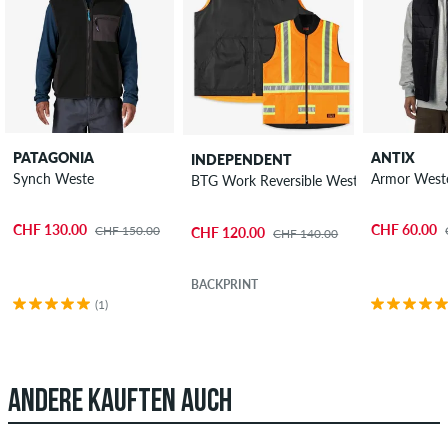
PATAGONIA
ANTIX
INDEPENDENT
Synch Weste
Armor West
BTG Work Reversible Weste
CHF 130.00
CHF 60.00
CHF 150.00
CHF 120.00
CHF 140.00
BACKPRINT
(1)
ANDERE KAUFTEN AUCH