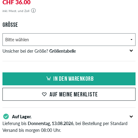
CHF 36.00
inkl. Mwst. und Zoll
GRÖSSE
Unsicher bei der Größe?
Größentabelle
Brustumfang
Taillenweite
Hüftumfang
US
EU
in cm
in cm
in cm
IN DEN WARENKORB
XS
42
82-87
69-74
82-87
AUF MEINE MERKLISTE
S
44/46
88-93
75-80
88-93
M
48
94-99
81-86
94-99
Auf Lager.
L
50/52
100-106
87-93
100-106
Lieferung bis
Donnerstag, 13.08.2026
, bei Bestellung per Standard
Versand bis morgen 08:00 Uhr.
XL
54
107-113
94-100
107-113
Gilt nur für Sofortzahlungsweisen wie Kreditkarte oder PayPal. Wenn