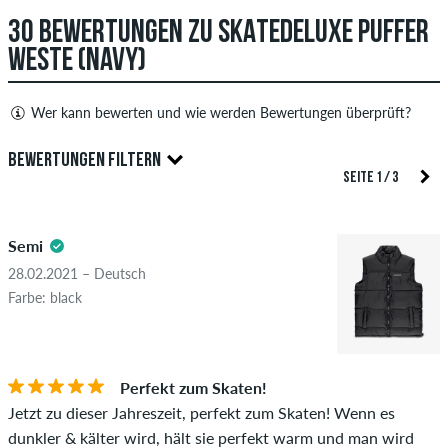
30 BEWERTUNGEN ZU SKATEDELUXE PUFFER
ANTWORT ABSCHICKEN
WESTE (NAVY)
Wer kann bewerten und wie werden Bewertungen überprüft?
Nur Personen mit einem skatedeluxe Kundenkonto können
BEWERTUNGEN FILTERN
Bewertungen abgeben. Diese werden erst nach unserer
SEITE 1 / 3
Überprüfung veröffentlicht. Wir veröffentlichen sowohl
5.0
positive als auch negative Bewertungen. Bewertungen mit
Semi
beleidigenden oder obszönen Inhalten sowie Bewertungen,
die geltendes Recht oder Urheberrechte verletzen oder Spam
28.02.2021 – Deutsch
und Fremdwerbung enthalten, werden nicht veröffentlicht.
Farbe: black
Die Sternebewertung des Artikels ist der Durchschnitt aller
STERNE
SORTIERUNG
Bewertungen.
Perfekt zum Skaten!
Ob die Bewertung von einer Person stammt, die diesen
Jetzt zu dieser Jahreszeit, perfekt zum Skaten! Wenn es
Artikel wirklich gekauft hat, erkennst du am grünen Haken
dunkler & kälter wird, hält sie perfekt warm und man wird
neben dem Namen mit dem Zusatz "Verifizierter Kauf". Bei