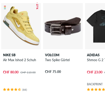
– 27 %
NIKE SB
VOLCOM
ADIDAS
Air Max Ishod 2 Schuh
Two Spike Gürtel
Shmoo G 2 T
CHF 75.00
CHF 80.00
CHF 23.00
CHF 110.00
BACKPRINT
(88)