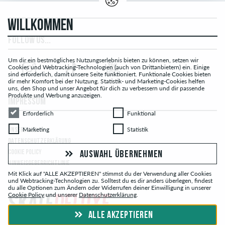
WILLKOMMEN
FOLLOW US...
Um dir ein bestmögliches Nutzungserlebnis bieten zu können, setzen wir
Cookies und Webtracking-Technologien (auch von Drittanbietern) ein. Einige
sind erforderlich, damit unsere Seite funktioniert. Funktionale Cookies bieten
dir mehr Komfort bei der Nutzung. Statistik- und Marketing-Cookies helfen
uns, den Shop und unser Angebot für dich zu verbessern und dir passende
Produkte und Werbung anzuzeigen.
IMPRESSUM
Erforderlich
Funktional
Erforderlich
Funktional
Marketing
Statistik
Marketing
Statistik
UNSERE AGB
DATENSCHUTZERKLÄRUNG
COOKIE POLICY
AUSWAHL ÜBERNEHMEN
HINWEISGEBERRICHTLINIE
Mit Klick auf "ALLE AKZEPTIEREN" stimmst du der Verwendung aller Cookies
und Webtracking-Technologien zu. Solltest du es dir anders überlegen, findest
du alle Optionen zum Ändern oder Widerrufen deiner Einwilligung in unserer
Cookie Policy
und unserer
Datenschutzerklärung
.
ALLE AKZEPTIEREN
© skatedeluxe.ch Skateshop 2026