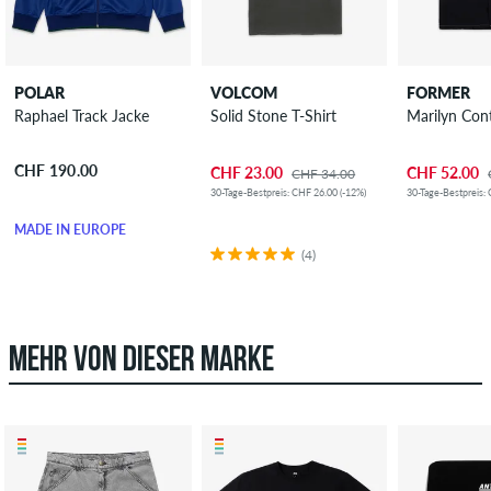
POLAR
VOLCOM
FORMER
Raphael Track Jacke
Solid Stone T-Shirt
Marilyn Con
CHF 190.00
CHF 23.00
CHF 52.00
CHF 34.00
30-Tage-Bestpreis: CHF 26.00 (-12%)
30-Tage-Bestpreis:
MADE IN EUROPE
(4)
MEHR VON DIESER MARKE