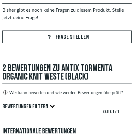
Bisher gibt es noch keine Fragen zu diesem Produkt. Stelle
jetzt deine Frage!
FRAGE STELLEN
2 BEWERTUNGEN ZU ANTIX TORMENTA
ORGANIC KNIT WESTE (BLACK)
Wer kann bewerten und wie werden Bewertungen überprüft?
Nur Personen mit einem skatedeluxe Kundenkonto können
BEWERTUNGEN FILTERN
Bewertungen abgeben. Diese werden erst nach unserer
SEITE 1 / 1
Überprüfung veröffentlicht. Wir veröffentlichen sowohl
5.0
positive als auch negative Bewertungen. Bewertungen mit
Internationale Bewertungen
beleidigenden oder obszönen Inhalten sowie Bewertungen,