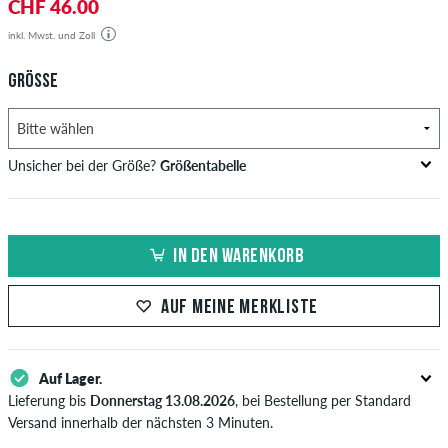
CHF 46.00
inkl. Mwst. und Zoll
GRÖSSE
Unsicher bei der Größe?
Größentabelle
Brustumfang
Taillenweite
Hüftumfang
US
EU
in cm
in cm
in cm
IN DEN WARENKORB
XS
42
82-87
69-74
82-87
AUF MEINE MERKLISTE
S
44/46
88-93
75-80
88-93
M
48
94-99
81-86
94-99
Auf Lager.
L
50/52
100-106
87-93
100-106
Lieferung bis
Donnerstag 13.08.2026
, bei Bestellung per Standard
Versand innerhalb der nächsten 3 Minuten.
XL
54
107-113
94-100
107-113
Gilt nur für Sofortzahlungsweisen wie Kreditkarte oder PayPal. Wenn