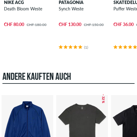
NIKE ACG
PATAGONIA
SKATEDEL
Death Bloom Weste
Synch Weste
Puffer West
CHF 80.00
CHF 130.00
CHF 36.00
CHF 180.00
CHF 150.00
(1)
ANDERE KAUFTEN AUCH
– 32 %