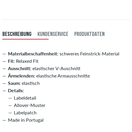
du per Vorkasse bezahlst, wird deine Bestellung erst nach Eingang
XXL
56/58
114-120
101-107
114-120
deiner Überweisung an dich versendet. Weitere Infos zu
Versand
&
Zahlung
.
XXXL
60
121-127
108-114
121-127
BESCHREIBUNG
KUNDENSERVICE
PRODUKTDATEN
Materialbeschaffenheit:
schweres Feinstrick-Material
Fit:
Relaxed Fit
Ausschnitt:
elastischer V-Auschnitt
Ärmelenden:
elastische Armausschnitte
Saum:
elastisch
Details:
Labeldetail
Allover-Muster
Labelpatch
Made in Portugal