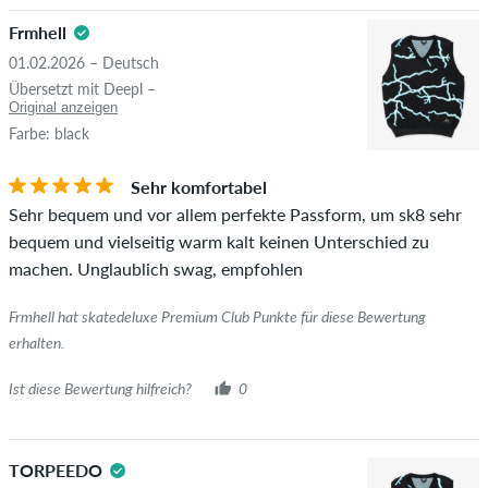
die geltendes Recht oder Urheberrechte verletzen oder Spam
Frmhell
und Fremdwerbung enthalten, werden nicht veröffentlicht.
01.02.2026 – Deutsch
Die Sternebewertung des Artikels ist der Durchschnitt aller
STERNE
SORTIERUNG
Übersetzt mit Deepl –
Bewertungen.
Original anzeigen
Farbe: black
Ob die Bewertung von einer Person stammt, die diesen
Artikel wirklich gekauft hat, erkennst du am grünen Haken
Sehr komfortabel
neben dem Namen mit dem Zusatz "Verifizierter Kauf". Bei
Sehr bequem und vor allem perfekte Passform, um sk8 sehr
diesen Personen wurde der Kauf anhand ihrer Bestellungen
bequem und vielseitig warm kalt keinen Unterschied zu
überprüft. Bei Bewertungen ohne grünen Haken, können wir
machen. Unglaublich swag, empfohlen
leider nicht garantieren, dass die Personen den Artikel
wirklich besitzen oder besessen haben.
Frmhell hat skatedeluxe Premium Club Punkte für diese Bewertung
erhalten.
Ist diese Bewertung hilfreich?
0
TORPEEDO