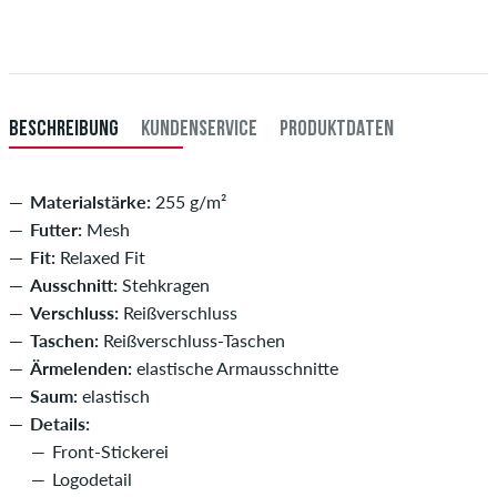
du per Vorkasse bezahlst, wird deine Bestellung erst nach Eingang
XXL
56/58
114-120
101-107
114-120
deiner Überweisung an dich versendet. Weitere Infos zu
Versand
&
Zahlung
.
XXXL
60
121-127
108-114
121-127
BESCHREIBUNG
KUNDENSERVICE
PRODUKTDATEN
Materialstärke:
255 g/m²
Futter:
Mesh
Fit:
Relaxed Fit
Ausschnitt:
Stehkragen
Verschluss:
Reißverschluss
Taschen:
Reißverschluss-Taschen
Ärmelenden:
elastische Armausschnitte
Saum:
elastisch
Details:
Front-Stickerei
Logodetail