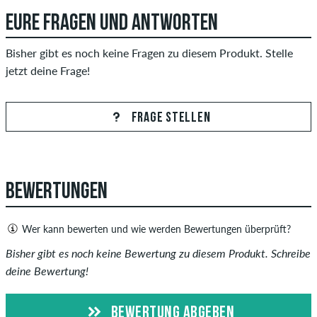
EURE FRAGEN UND ANTWORTEN
Bisher gibt es noch keine Fragen zu diesem Produkt. Stelle
jetzt deine Frage!
FRAGE STELLEN
BEWERTUNGEN
Wer kann bewerten und wie werden Bewertungen überprüft?
Nur Personen mit einem skatedeluxe Kundenkonto können
Bisher gibt es noch keine Bewertung zu diesem Produkt. Schreibe
Bewertungen abgeben. Diese werden erst nach unserer
deine Bewertung!
Überprüfung veröffentlicht. Wir veröffentlichen sowohl
positive als auch negative Bewertungen. Bewertungen mit
BEWERTUNG ABGEBEN