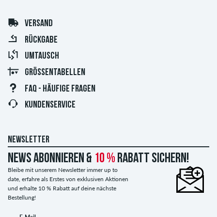
VERSAND
RÜCKGABE
UMTAUSCH
GRÖSSENTABELLEN
FAQ - HÄUFIGE FRAGEN
KUNDENSERVICE
NEWSLETTER
News abonnieren &
10 %
Rabatt sichern!
Bleibe mit unserem Newsletter immer up to
date, erfahre als Erstes von exklusiven Aktionen
und erhalte 10 % Rabatt auf deine nächste
Bestellung!