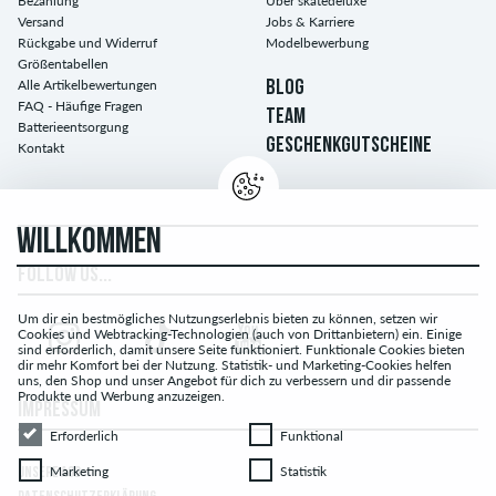
Bezahlung
Über skatedeluxe
Versand
Jobs & Karriere
Rückgabe und Widerruf
Modelbewerbung
Größentabellen
Alle Artikelbewertungen
BLOG
FAQ - Häufige Fragen
TEAM
Batterieentsorgung
GESCHENKGUTSCHEINE
Kontakt
WILLKOMMEN
FOLLOW US...
Um dir ein bestmögliches Nutzungserlebnis bieten zu können, setzen wir
Cookies und Webtracking-Technologien (auch von Drittanbietern) ein. Einige
sind erforderlich, damit unsere Seite funktioniert. Funktionale Cookies bieten
dir mehr Komfort bei der Nutzung. Statistik- und Marketing-Cookies helfen
uns, den Shop und unser Angebot für dich zu verbessern und dir passende
Produkte und Werbung anzuzeigen.
IMPRESSUM
Erforderlich
Funktional
Erforderlich
Funktional
Marketing
Statistik
Marketing
Statistik
UNSERE AGB