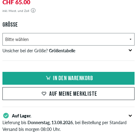
CHF 65.00
inkl. Mwst. und Zoll
GRÖSSE
Unsicher bei der Größe?
Größentabelle
Brustumfang
Taillenweite
Hüftumfang
US
EU
in cm
in cm
in cm
IN DEN WARENKORB
XS
42
82-87
69-74
82-87
AUF MEINE MERKLISTE
S
44/46
88-93
75-80
88-93
M
48
94-99
81-86
94-99
Auf Lager.
L
50/52
100-106
87-93
100-106
Lieferung bis
Donnerstag, 13.08.2026
, bei Bestellung per Standard
Versand bis morgen 08:00 Uhr.
XL
54
107-113
94-100
107-113
Gilt nur für Sofortzahlungsweisen wie Kreditkarte oder PayPal. Wenn