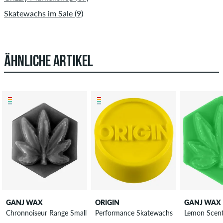
Skatewachs im Sale (9)
ÄHNLICHE ARTIKEL
GANJ WAX
ORIGIN
GANJ WAX
Chronnoiseur Range Small Skatewachs
Performance Skatewachs
Lemon Scent