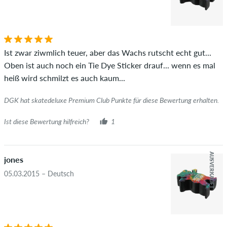
Die Sternebewertung des Artikels ist der Durchschnitt aller
STERNE
SORTIERUNG
Bewertungen.
Ob die Bewertung von einer Person stammt, die diesen
Ist zwar ziwmlich teuer, aber das Wachs rutscht echt gut...
Artikel wirklich gekauft hat, erkennst du am grünen Haken
Oben ist auch noch ein Tie Dye Sticker drauf... wenn es mal
neben dem Namen mit dem Zusatz "Verifizierter Kauf". Bei
heiß wird schmilzt es auch kaum...
diesen Personen wurde der Kauf anhand ihrer Bestellungen
überprüft. Bei Bewertungen ohne grünen Haken, können wir
DGK hat skatedeluxe Premium Club Punkte für diese Bewertung erhalten.
leider nicht garantieren, dass die Personen den Artikel
wirklich besitzen oder besessen haben.
Ist diese Bewertung hilfreich?
1
AUSVERKAUFT
jones
05.03.2015 – Deutsch