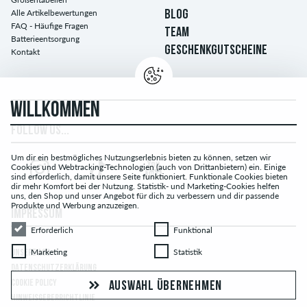
Alle Artikelbewertungen
BLOG
FAQ - Häufige Fragen
TEAM
Batterieentsorgung
GESCHENKGUTSCHEINE
Kontakt
WILLKOMMEN
FOLLOW US...
Um dir ein bestmögliches Nutzungserlebnis bieten zu können, setzen wir
Cookies und Webtracking-Technologien (auch von Drittanbietern) ein. Einige
sind erforderlich, damit unsere Seite funktioniert. Funktionale Cookies bieten
dir mehr Komfort bei der Nutzung. Statistik- und Marketing-Cookies helfen
uns, den Shop und unser Angebot für dich zu verbessern und dir passende
Produkte und Werbung anzuzeigen.
IMPRESSUM
Erforderlich
Funktional
Erforderlich
Funktional
Marketing
Statistik
Marketing
Statistik
UNSERE AGB
DATENSCHUTZERKLÄRUNG
COOKIE POLICY
AUSWAHL ÜBERNEHMEN
HINWEISGEBERRICHTLINIE