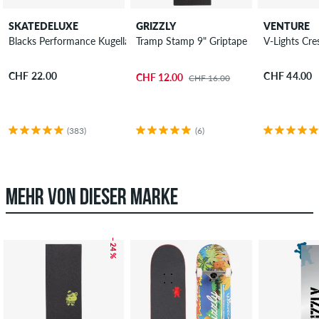
SKATEDELUXE
GRIZZLY
VENTURE
Blacks Performance Kugellager
Tramp Stamp 9" Griptape
V-Lights Cre
CHF 22.00
CHF 44.00
CHF 12.00
CHF 16.00
(383)
(6)
MEHR VON DIESER MARKE
– 24 %