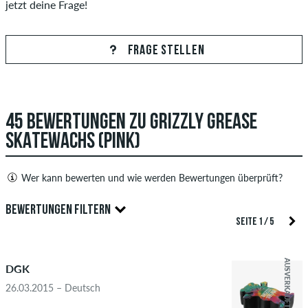
jetzt deine Frage!
FRAGE STELLEN
45 BEWERTUNGEN ZU GRIZZLY GREASE
SKATEWACHS (PINK)
Wer kann bewerten und wie werden Bewertungen überprüft?
Nur Personen mit einem skatedeluxe Kundenkonto können
BEWERTUNGEN FILTERN
Bewertungen abgeben. Diese werden erst nach unserer
SEITE 1 / 5
Überprüfung veröffentlicht. Wir veröffentlichen sowohl
5.0
positive als auch negative Bewertungen. Bewertungen mit
AUSVERKAUFT
DGK
beleidigenden oder obszönen Inhalten sowie Bewertungen,
die geltendes Recht oder Urheberrechte verletzen oder Spam
26.03.2015 – Deutsch
und Fremdwerbung enthalten, werden nicht veröffentlicht.