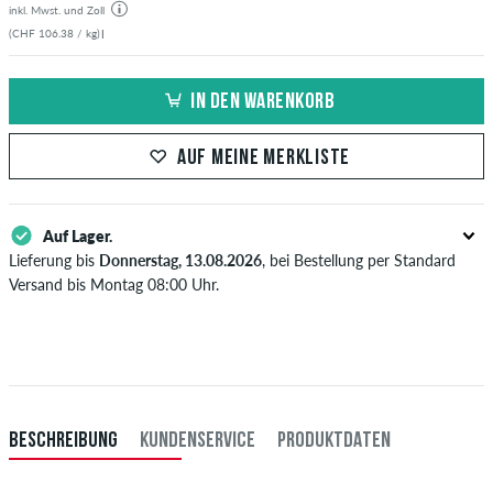
inkl. Mwst. und Zoll
(CHF 106.38 / kg)
|
IN DEN WARENKORB
AUF MEINE MERKLISTE
Auf Lager.
Lieferung bis
Donnerstag, 13.08.2026
, bei Bestellung per Standard
Versand bis Montag 08:00 Uhr.
Gilt nur für Sofortzahlungsweisen wie Kreditkarte oder PayPal. Wenn
du per Vorkasse bezahlst, wird deine Bestellung erst nach Eingang
deiner Überweisung an dich versendet. Weitere Infos zu
Versand
&
Zahlung
.
BESCHREIBUNG
KUNDENSERVICE
PRODUKTDATEN