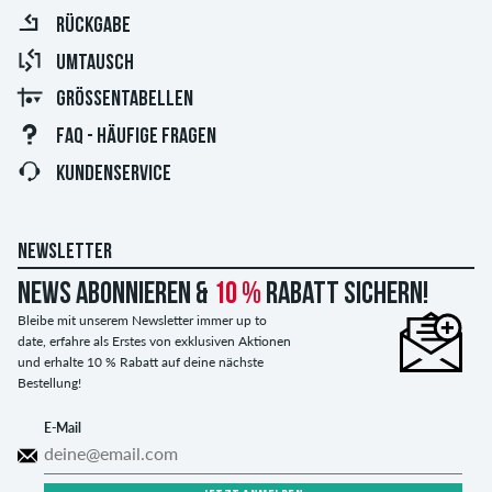
RÜCKGABE
UMTAUSCH
GRÖSSENTABELLEN
FAQ - HÄUFIGE FRAGEN
KUNDENSERVICE
NEWSLETTER
News abonnieren &
10 %
Rabatt sichern!
Bleibe mit unserem Newsletter immer up to
date, erfahre als Erstes von exklusiven Aktionen
und erhalte 10 % Rabatt auf deine nächste
Bestellung!
E-Mail