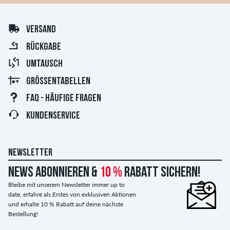
VERSAND
RÜCKGABE
UMTAUSCH
GRÖSSENTABELLEN
FAQ - HÄUFIGE FRAGEN
KUNDENSERVICE
NEWSLETTER
News abonnieren &
10 %
Rabatt sichern!
Bleibe mit unserem Newsletter immer up to
date, erfahre als Erstes von exklusiven Aktionen
und erhalte 10 % Rabatt auf deine nächste
Bestellung!