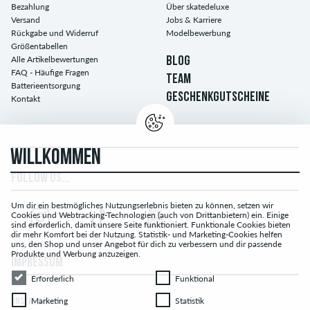
Bezahlung
Über skatedeluxe
Versand
Jobs & Karriere
Rückgabe und Widerruf
Modelbewerbung
Größentabellen
Alle Artikelbewertungen
BLOG
FAQ - Häufige Fragen
TEAM
Batterieentsorgung
GESCHENKGUTSCHEINE
Kontakt
WILLKOMMEN
FOLLOW US...
Um dir ein bestmögliches Nutzungserlebnis bieten zu können, setzen wir
Cookies und Webtracking-Technologien (auch von Drittanbietern) ein. Einige
sind erforderlich, damit unsere Seite funktioniert. Funktionale Cookies bieten
dir mehr Komfort bei der Nutzung. Statistik- und Marketing-Cookies helfen
uns, den Shop und unser Angebot für dich zu verbessern und dir passende
Produkte und Werbung anzuzeigen.
IMPRESSUM
Erforderlich
Funktional
Erforderlich
Funktional
Marketing
Statistik
Marketing
Statistik
UNSERE AGB