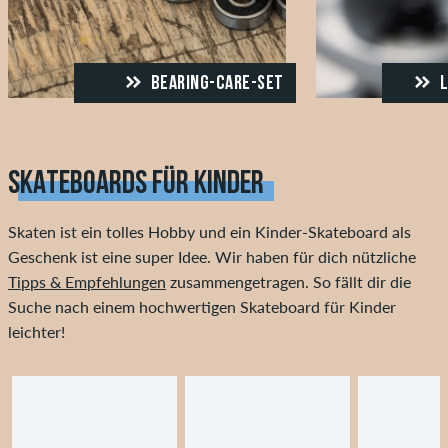
BEARING-CARE-SET
L
SKATEBOARDS FÜR KINDER
Skaten ist ein tolles Hobby und ein Kinder-Skateboard als
Geschenk ist eine super Idee. Wir haben für dich nützliche
Tipps & Empfehlungen
zusammengetragen. So fällt dir die
Suche nach einem hochwertigen Skateboard für Kinder
leichter!