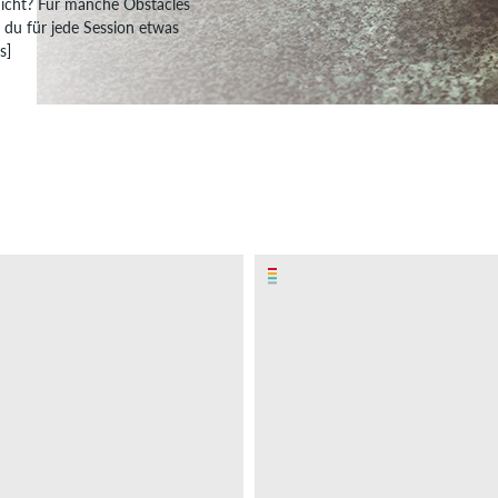
nicht? Für manche Obstacles
 du für jede Session etwas
s]