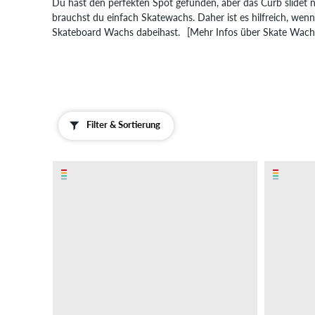
Du hast den perfekten Spot gefunden, aber das Curb slidet 
Werkzeug
brauchst du einfach Skatewachs. Daher ist es hilfreich, wenn
Lenkgummis
Skateboard Wachs dabeihast.
[Mehr Infos über Skate Wach
Shockpads
&
Riserpads
Deck
Rails
Filter & Sortierung
Kleinteile
&
Sonstiges
Schutzkleidung
...Guides,
Wissen
&
mehr
Schuhe