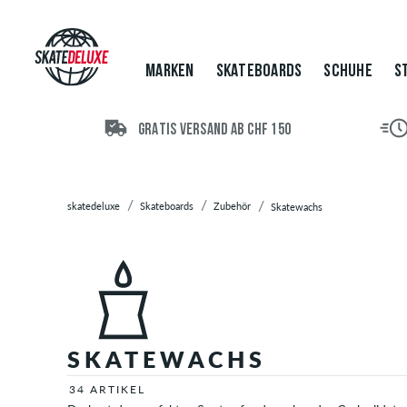
Marken
Skateboards
Skateboard
MARKEN
SKATEBOARDS
SCHUHE
S
Decks
Skateboard
Achsen
GRATIS VERSAND AB CHF 150
Skateboard
Rollen
Skateboard
skatedeluxe
Skateboards
Zubehör
Skatewachs
Kugellager
Montagesätze
Griptape
Komplett
Skateboards
Cruiser
Skateboards
SKATEWACHS
Longboards
34 ARTIKEL
Zubehör