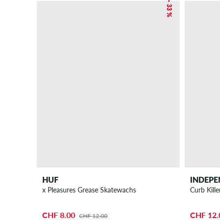
– 33 %
HUF
INDEP
x Pleasures Grease Skatewachs
Curb Kill
CHF 8.00
CHF 12.
CHF 12.00