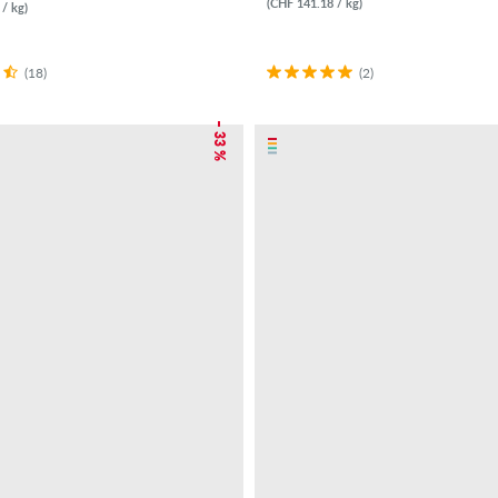
(CHF 141.18 / kg)
/ kg)
(18)
(2)
– 33 %