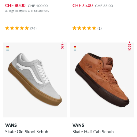
CHF 80.00
CHF 75.00
CHF 100.00
CHF 85.00
30-Tage-Bestpreis: CHF 65.00 (+23%)
(74)
(1)
– 6 %
– 16 %
VANS
VANS
Skate Old Skool Schuh
Skate Half Cab Schuh