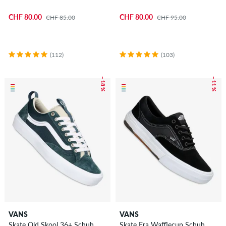
CHF 80.00
CHF 80.00
CHF 85.00
CHF 95.00
(112)
(103)
– 18 %
– 11 %
VANS
VANS
Skate Old Skool 36+ Schuh
Skate Era Wafflecup Schuh