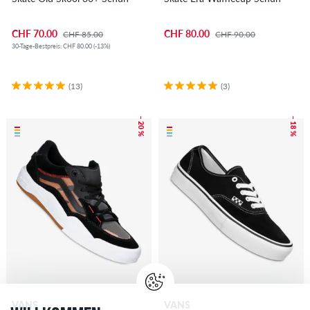
CHF 70.00
CHF 80.00
CHF 85.00
CHF 90.00
30-Tage-Bestpreis: CHF 80.00 (-13%)
(13)
(3)
– 20 %
– 18 %
VANS
VANS