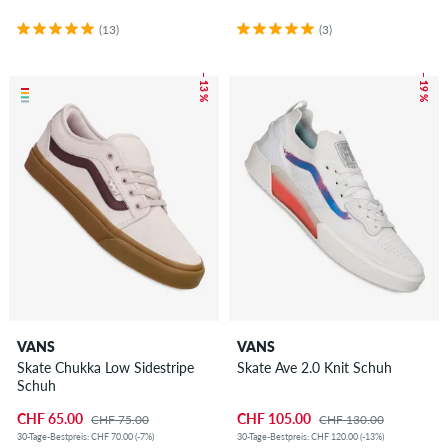
(13)
(3)
– 13 %
– 19 %
VANS
VANS
Skate Chukka Low Sidestripe
Skate Ave 2.0 Knit Schuh
Schuh
CHF 65.00
CHF 105.00
CHF 75.00
CHF 130.00
30-Tage-Bestpreis: CHF 70.00 (-7%)
30-Tage-Bestpreis: CHF 120.00 (-13%)