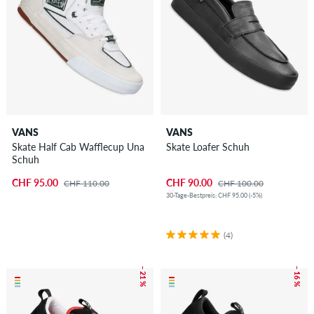
VANS
VANS
Skate Half Cab Wafflecup Una
Skate Loafer Schuh
Schuh
CHF 95.00
CHF 90.00
CHF 110.00
CHF 100.00
30-Tage-Bestpreis: CHF 95.00 (-5%)
(4)
– 21 %
– 16 %