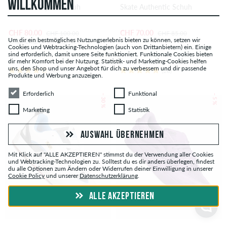
WILLKOMMEN
Skate 2 Wayvee Schuh
Skate Authentic Schuh
CHF 80.00
CHF 70.00
CHF 100.00
CHF 85.00
Um dir ein bestmögliches Nutzungserlebnis bieten zu können, setzen wir
30-Tage-Bestpreis: CHF 90.00 (-11%)
Cookies und Webtracking-Technologien (auch von Drittanbietern) ein. Einige
sind erforderlich, damit unsere Seite funktioniert. Funktionale Cookies bieten
dir mehr Komfort bei der Nutzung. Statistik- und Marketing-Cookies helfen
uns, den Shop und unser Angebot für dich zu verbessern und dir passende
(4)
(28)
Produkte und Werbung anzuzeigen.
Erforderlich
Funktional
Erforderlich
Funktional
– 30 %
– 5 %
Marketing
Statistik
Marketing
Statistik
AUSWAHL ÜBERNEHMEN
Mit Klick auf "ALLE AKZEPTIEREN" stimmst du der Verwendung aller Cookies
und Webtracking-Technologien zu. Solltest du es dir anders überlegen, findest
du alle Optionen zum Ändern oder Widerrufen deiner Einwilligung in unserer
Cookie Policy
und unserer
Datenschutzerklärung
.
ALLE AKZEPTIEREN