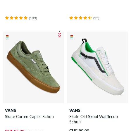
(103)
(25)
– 6 %
VANS
VANS
Skate Curren Caples Schuh
Skate Old Skool Wafflecup
Schuh
CHF 90.00