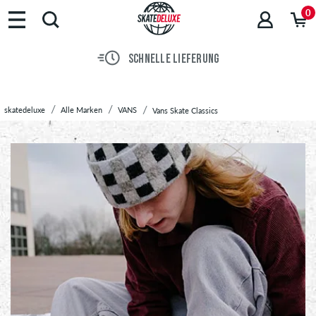
Marken
0
Skateboards
Schuhe
E LIEFERUNG
30 TAGE WIDERR
Streetwear
Accessoires
Neu
skatedeluxe
Alle Marken
VANS
Vans Skate Classics
Sale