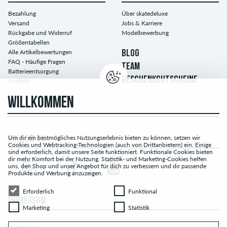
Bezahlung
Über skatedeluxe
Versand
Jobs & Karriere
Rückgabe und Widerruf
Modelbewerbung
Größentabellen
Alle Artikelbewertungen
BLOG
FAQ - Häufige Fragen
TEAM
Batterieentsorgung
GESCHENKGUTSCHEINE
Kontakt
WILLKOMMEN
Um dir ein bestmögliches Nutzungserlebnis bieten zu können, setzen wir
FOLLOW US...
Cookies und Webtracking-Technologien (auch von Drittanbietern) ein. Einige
sind erforderlich, damit unsere Seite funktioniert. Funktionale Cookies bieten
dir mehr Komfort bei der Nutzung. Statistik- und Marketing-Cookies helfen
uns, den Shop und unser Angebot für dich zu verbessern und dir passende
Produkte und Werbung anzuzeigen.
Erforderlich
Funktional
Erforderlich
Funktional
IMPRESSUM
Marketing
Statistik
Marketing
Statistik