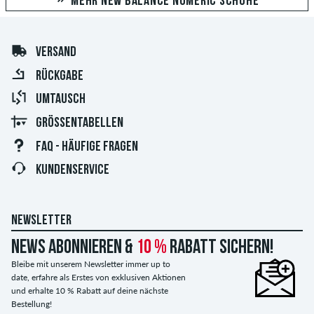
MEHR NEW BALANCE NUMERIC SCHUHE
VERSAND
RÜCKGABE
UMTAUSCH
GRÖSSENTABELLEN
FAQ - HÄUFIGE FRAGEN
KUNDENSERVICE
NEWSLETTER
News abonnieren &
10 %
Rabatt sichern!
Bleibe mit unserem Newsletter immer up to
date, erfahre als Erstes von exklusiven Aktionen
und erhalte 10 % Rabatt auf deine nächste
Bestellung!