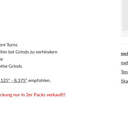
ere Turns
fen bei Grinds zu verhindern
meh
le
meh
othe Grinds
Ten
.125" - 8.375"
empfohlen.
Ska
kung nur in 2er Packs verkauft!!