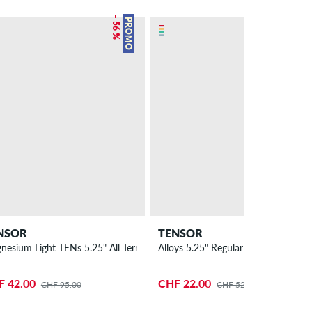
– 56 %
– 58 %
PROMO
PROMO
NSOR
TENSOR
 2er Pack 7.625"
nesium Light TENs 5.25" All Terrain Achse 2er Pack 8"
Alloys 5.25" Regular Achse 2er Pack
F 42.00
CHF 22.00
CHF 95.00
CHF 52.00