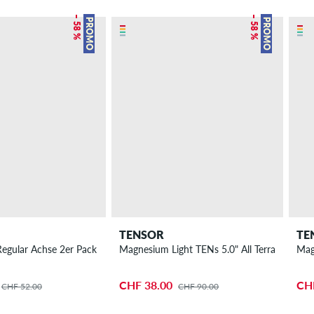
– 58 %
– 58 %
PROMO
PROMO
TENSOR
TE
Regular Achse 2er Pack 8"
Magnesium Light TENs 5.0" All Terrain Achse
Mag
CHF 38.00
CH
CHF 52.00
CHF 90.00