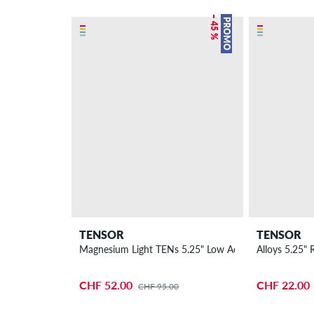
– 45 %
PROMO
TENSOR
TENSOR
Magnesium Light TENs 5.25" Low Achse 2er Pack 8"
Alloys 5.25" 
CHF 52.00
CHF 22.00
CHF 95.00