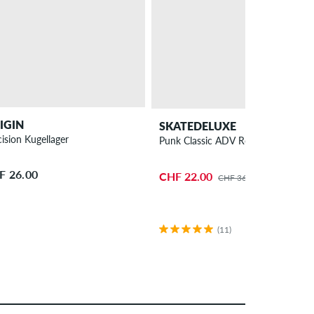
IGIN
SKATEDELUXE
cision Kugellager
Punk Classic ADV Rollen 53mm 99A
F 26.00
CHF 22.00
CHF 36.00
(11)