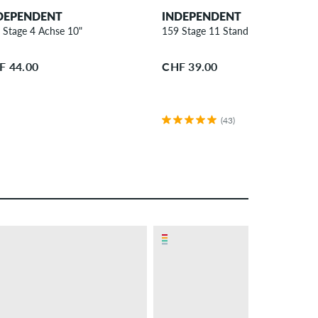
DEPENDENT
INDEPENDENT
 Stage 4 Achse 10"
159 Stage 11 Standard Achse 8.75"
8"
F 44.00
CHF 39.00
(43)
– 39 %
PROMO