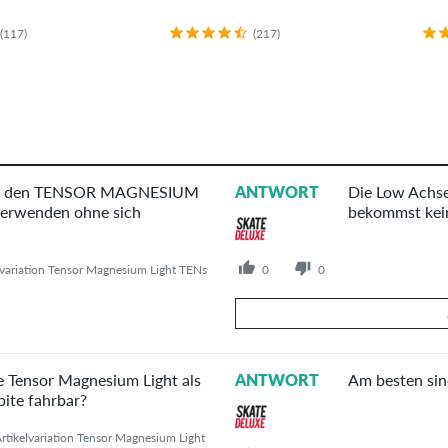
(117)
(217)
bei den TENSOR MAGNESIUM
ANTWORT
Die Low Achse
erwenden ohne sich
bekommst kein
0
0
lvariation Tensor Magnesium Light TENs
Deine Antwort
e Tensor Magnesium Light als
ANTWORT
Am besten sin
Beantworte hier die Frage von Tob
ite fahrbar?
rtikelvariation Tensor Magnesium Light