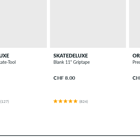
UXE
SKATEDELUXE
OR
kate-Tool
Blank 11" Griptape
Pre
CHF 8.00
CH
(127)
(824)