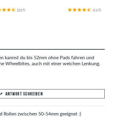
(217)
(117)
n kannst du bis 52mm ohne Pads fahren und
e Wheelbites, auch mit einer weichen Lenkung.
ANTWORT SCHREIBEN
d Rollen zwischen 50-54mm geeignet :)
ias