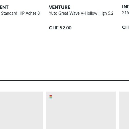
IN
ENT
VENTURE
215
 Standard IKP Achse 8"
Yuto Great Wave V-Hollow High 5.2" Achse 
CH
CHF 52.00