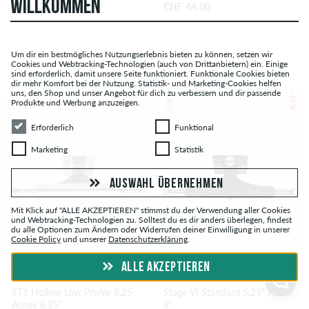
WILLKOMMEN
CHF 52.00
CHF 44.00
Um dir ein bestmögliches Nutzungserlebnis bieten zu können, setzen wir
Cookies und Webtracking-Technologien (auch von Drittanbietern) ein. Einige
sind erforderlich, damit unsere Seite funktioniert. Funktionale Cookies bieten
dir mehr Komfort bei der Nutzung. Statistik- und Marketing-Cookies helfen
uns, den Shop und unser Angebot für dich zu verbessern und dir passende
– 19 %
Produkte und Werbung anzuzeigen.
Erforderlich
Funktional
Erforderlich
Funktional
Marketing
Statistik
Marketing
Statistik
AUSWAHL ÜBERNEHMEN
Mit Klick auf "ALLE AKZEPTIEREN" stimmst du der Verwendung aller Cookies
und Webtracking-Technologien zu. Solltest du es dir anders überlegen, findest
du alle Optionen zum Ändern oder Widerrufen deiner Einwilligung in unserer
Cookie Policy
und unserer
Datenschutzerklärung
.
ALLE AKZEPTIEREN
SLAPPY
POLSTER
ST1 Hollow Low Profile 8.25
Stage VI Standard 5.25" Achse
Achse 8.25"
8"