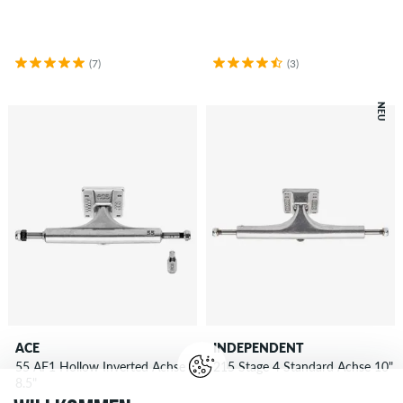
(7)
(3)
NEU
ACE
INDEPENDENT
55 AF1 Hollow Inverted Achse
215 Stage 4 Standard Achse 10"
8.5"