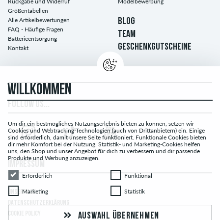
Rückgabe und Widerruf
Modelbewerbung
Größentabellen
Alle Artikelbewertungen
BLOG
FAQ - Häufige Fragen
TEAM
Batterieentsorgung
GESCHENKGUTSCHEINE
Kontakt
WILLKOMMEN
FOLLOW US...
Um dir ein bestmögliches Nutzungserlebnis bieten zu können, setzen wir
Cookies und Webtracking-Technologien (auch von Drittanbietern) ein. Einige
sind erforderlich, damit unsere Seite funktioniert. Funktionale Cookies bieten
dir mehr Komfort bei der Nutzung. Statistik- und Marketing-Cookies helfen
uns, den Shop und unser Angebot für dich zu verbessern und dir passende
Produkte und Werbung anzuzeigen.
IMPRESSUM
Erforderlich
Funktional
Erforderlich
Funktional
Marketing
Statistik
Marketing
Statistik
UNSERE AGB
DATENSCHUTZERKLÄRUNG
COOKIE POLICY
AUSWAHL ÜBERNEHMEN