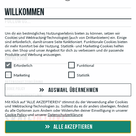
WILLKOMMEN
FOLLOW US...
Um dir ein bestmögliches Nutzungserlebnis bieten zu können, setzen wir
Cookies und Webtracking-Technologien (auch von Drittanbietern) ein. Einige
sind erforderlich, damit unsere Seite funktioniert. Funktionale Cookies bieten
dir mehr Komfort bei der Nutzung. Statistik- und Marketing-Cookies helfen
uns, den Shop und unser Angebot für dich zu verbessern und dir passende
Produkte und Werbung anzuzeigen.
IMPRESSUM
Erforderlich
Funktional
Erforderlich
Funktional
Marketing
Statistik
Marketing
Statistik
UNSERE AGB
DATENSCHUTZERKLÄRUNG
COOKIE POLICY
AUSWAHL ÜBERNEHMEN
HINWEISGEBERRICHTLINIE
Mit Klick auf "ALLE AKZEPTIEREN" stimmst du der Verwendung aller Cookies
und Webtracking-Technologien zu. Solltest du es dir anders überlegen, findest
du alle Optionen zum Ändern oder Widerrufen deiner Einwilligung in unserer
Cookie Policy
und unserer
Datenschutzerklärung
.
ALLE AKZEPTIEREN
© skatedeluxe.ch Skateshop 2026