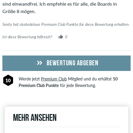
Artikel wirklich gekauft hat, erkennst du am grünen Haken
sind einwandfrei. Ich empfehle es für alle, die Boards in
neben dem Namen mit dem Zusatz "Verifizierter Kauf". Bei
Größe 8 mögen.
diesen Personen wurde der Kauf anhand ihrer Bestellungen
überprüft. Bei Bewertungen ohne grünen Haken, können wir
Smity hat skatedeluxe Premium Club Punkte für diese Bewertung erhalten.
leider nicht garantieren, dass die Personen den Artikel
Ist diese Bewertung hilfreich?
0
wirklich besitzen oder besessen haben.
BEWERTUNG ABGEBEN
Werde jetzt
Premium Club
Mitglied und du erhältst
10
10
Premium Club Punkte
für jede Bewertung.
Mehr ansehen