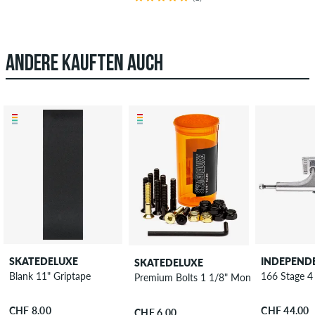
ANDERE KAUFTEN AUCH
SKATEDELUXE
INDEPEND
SKATEDELUXE
Blank 11" Griptape
166 Stage 4
Premium Bolts 1 1/8" Montageset Innens
CHF 8.00
CHF 44.00
CHF 6.00