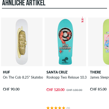
ÄHNLICHE ARTIKEL
– 8 %
HUF
SANTA CRUZ
THERE
On The Cob 8.25" Skateboard Deck
Roskopp Two Reissue 10.35" Skateboard
James Sleep
CHF 90.00
CHF 85.00
CHF 120.00
CHF 130.00
(1)