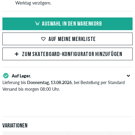
Werktag verzögern.
AUSWAHL IN DEN WARENKORB
AUF MEINE MERKLISTE
ZUM SKATEBOARD-KONFIGURATOR HINZUFÜGEN
Auf Lager.
Lieferung bis
Donnerstag, 13.08.2026
, bei Bestellung per Standard
Versand bis morgen 08:00 Uhr.
Gilt nur für Sofortzahlungsweisen wie Kreditkarte oder PayPal. Wenn
du per Vorkasse bezahlst, wird deine Bestellung erst nach Eingang
deiner Überweisung an dich versendet. Weitere Infos zu
Versand
&
Zahlung
.
Variationen