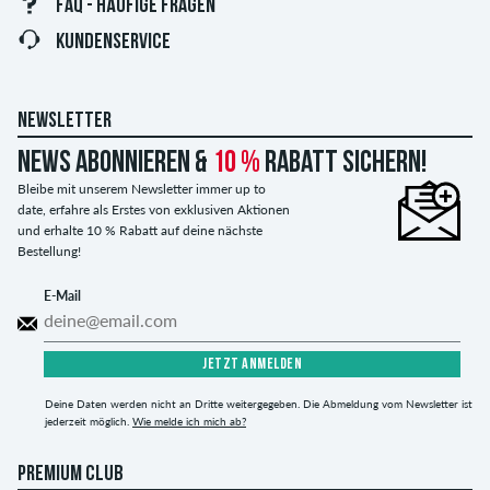
FAQ - HÄUFIGE FRAGEN
KUNDENSERVICE
NEWSLETTER
News abonnieren &
10 %
Rabatt sichern!
Bleibe mit unserem Newsletter immer up to
date, erfahre als Erstes von exklusiven Aktionen
und erhalte 10 % Rabatt auf deine nächste
Bestellung!
E-Mail
JETZT ANMELDEN
Deine Daten werden nicht an Dritte weitergegeben. Die Abmeldung vom Newsletter ist
jederzeit möglich.
Wie melde ich mich ab?
PREMIUM CLUB