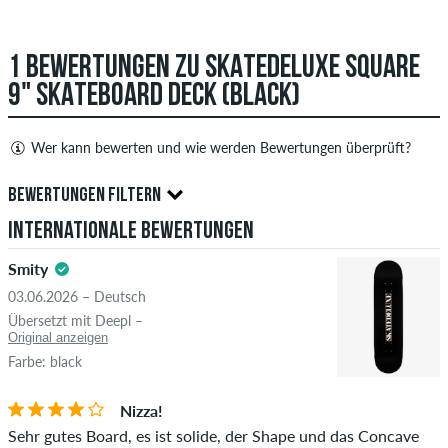
1 BEWERTUNGEN ZU SKATEDELUXE SQUARE
9" SKATEBOARD DECK (BLACK)
Wer kann bewerten und wie werden Bewertungen überprüft?
Nur Personen mit einem skatedeluxe Kundenkonto können
BEWERTUNGEN FILTERN
Bewertungen abgeben. Diese werden erst nach unserer
Internationale Bewertungen
Überprüfung veröffentlicht. Wir veröffentlichen sowohl
4.0
positive als auch negative Bewertungen. Bewertungen mit
Smity
beleidigenden oder obszönen Inhalten sowie Bewertungen,
03.06.2026 – Deutsch
die geltendes Recht oder Urheberrechte verletzen oder Spam
Übersetzt mit Deepl –
und Fremdwerbung enthalten, werden nicht veröffentlicht.
Original anzeigen
Die Sternebewertung des Artikels ist der Durchschnitt aller
Farbe: black
STERNE
SORTIERUNG
Bewertungen.
Nizza!
Ob die Bewertung von einer Person stammt, die diesen
Sehr gutes Board, es ist solide, der Shape und das Concave