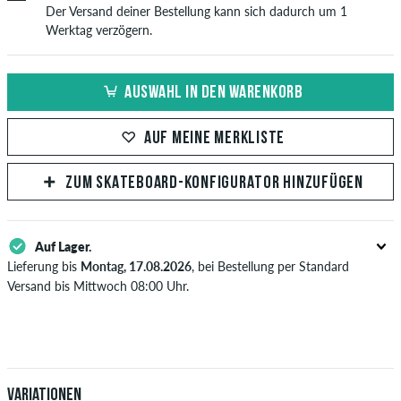
Der Versand deiner Bestellung kann sich dadurch um 1
Werktag verzögern.
AUSWAHL IN DEN WARENKORB
AUF MEINE MERKLISTE
ZUM SKATEBOARD-KONFIGURATOR HINZUFÜGEN
Auf Lager.
Lieferung bis
Montag, 17.08.2026
, bei Bestellung per Standard
Versand bis Mittwoch 08:00 Uhr.
Gilt nur für Sofortzahlungsweisen wie Kreditkarte oder PayPal. Wenn
du per Vorkasse bezahlst, wird deine Bestellung erst nach Eingang
deiner Überweisung an dich versendet. Weitere Infos zu
Versand
&
Zahlung
.
Variationen