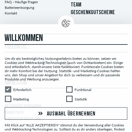
FAQ - Häufige Fragen
TEAM
Batterieentsorgung
GESCHENKGUTSCHEINE
Kontakt
WILLKOMMEN
FOLLOW US...
Um dir ein bestmögliches Nutzungserlebnis bieten zu können, setzen wir
Cookies und Webtracking-Technologien (auch von Drittanbietern) ein. Einige
sind erforderlich, damit unsere Seite funktioniert. Funktionale Cookies bieten
dir mehr Komfort bei der Nutzung. Statistik- und Marketing-Cookies helfen
uns, den Shop und unser Angebot für dich zu verbessern und dir passende
Produkte und Werbung anzuzeigen.
IMPRESSUM
Erforderlich
Funktional
Erforderlich
Funktional
Marketing
Statistik
Marketing
Statistik
UNSERE AGB
DATENSCHUTZERKLÄRUNG
COOKIE POLICY
AUSWAHL ÜBERNEHMEN
HINWEISGEBERRICHTLINIE
Mit Klick auf "ALLE AKZEPTIEREN" stimmst du der Verwendung aller Cookies
und Webtracking-Technologien zu. Solltest du es dir anders überlegen, findest