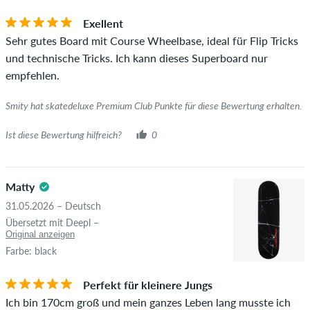
Ob die Bewertung von einer Person stammt, die diesen
Artikel wirklich gekauft hat, erkennst du am grünen Haken
Exellent
neben dem Namen mit dem Zusatz "Verifizierter Kauf". Bei
Sehr gutes Board mit Course Wheelbase, ideal für Flip Tricks
diesen Personen wurde der Kauf anhand ihrer Bestellungen
und technische Tricks. Ich kann dieses Superboard nur
überprüft. Bei Bewertungen ohne grünen Haken, können wir
empfehlen.
leider nicht garantieren, dass die Personen den Artikel
wirklich besitzen oder besessen haben.
Smity hat skatedeluxe Premium Club Punkte für diese Bewertung erhalten.
Ist diese Bewertung hilfreich?
0
Matty
31.05.2026 – Deutsch
Übersetzt mit Deepl –
Original anzeigen
Farbe: black
Perfekt für kleinere Jungs
Ich bin 170cm groß und mein ganzes Leben lang musste ich