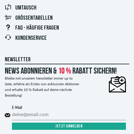
UMTAUSCH
GRÖSSENTABELLEN
FAQ - HÄUFIGE FRAGEN
KUNDENSERVICE
NEWSLETTER
News abonnieren &
10 %
Rabatt sichern!
Bleibe mit unserem Newsletter immer up to
date, erfahre als Erstes von exklusiven Aktionen
und erhalte 10 % Rabatt auf deine nächste
Bestellung!
E-Mail
JETZT ANMELDEN