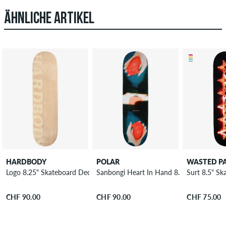
ÄHNLICHE ARTIKEL
HARDBODY
POLAR
WASTED PA
Logo 8.25" Skateboard Deck
Sanbongi Heart In Hand 8.5" Skateboard
Surt 8.5" S
CHF 90.00
CHF 90.00
CHF 75.00