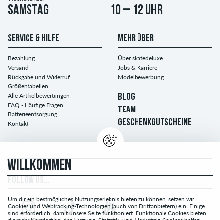
Samstag
10 – 12 Uhr
SERVICE & HILFE
MEHR ÜBER
Bezahlung
Über skatedeluxe
Versand
Jobs & Karriere
Rückgabe und Widerruf
Modelbewerbung
Größentabellen
Alle Artikelbewertungen
BLOG
FAQ - Häufige Fragen
TEAM
Batterieentsorgung
GESCHENKGUTSCHEINE
Kontakt
WILLKOMMEN
FOLLOW US...
Um dir ein bestmögliches Nutzungserlebnis bieten zu können, setzen wir
Cookies und Webtracking-Technologien (auch von Drittanbietern) ein. Einige
sind erforderlich, damit unsere Seite funktioniert. Funktionale Cookies bieten
dir mehr Komfort bei der Nutzung. Statistik- und Marketing-Cookies helfen