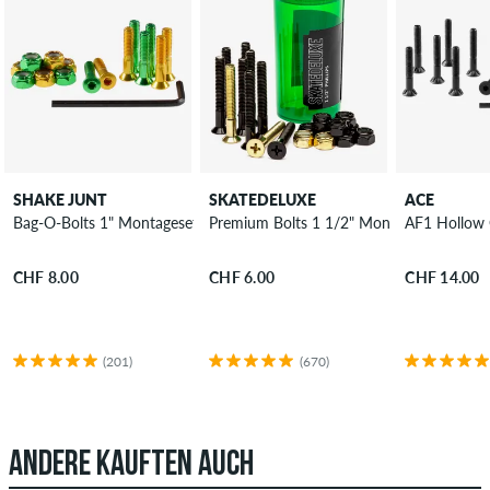
SHAKE JUNT
SKATEDELUXE
ACE
Bag-O-Bolts 1" Montageset Innensechskant
Premium Bolts 1 1/2" Montageset Kreuzsc
AF1 Hollow 
CHF 8.00
CHF 6.00
CHF 14.00
(201)
(670)
ANDERE KAUFTEN AUCH