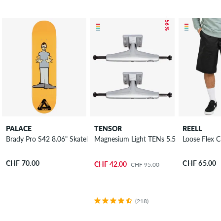
– 56 %
PALACE
TENSOR
REELL
Brady Pro S42 8.06" Skateboard Deck
Magnesium Light TENs 5.5" All Terrain Ac
Loose Flex 
CHF 70.00
CHF 65.00
CHF 42.00
CHF 95.00
(218)