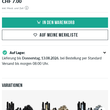
CHF 7.00
inkl. Mwst. und Zoll
IN DEN WARENKORB
AUF MEINE MERKLISTE
Auf Lager.
Lieferung bis
Donnerstag, 13.08.2026
, bei Bestellung per Standard
Versand bis morgen 08:00 Uhr.
Gilt nur für Sofortzahlungsweisen wie Kreditkarte oder PayPal. Wenn
du per Vorkasse bezahlst, wird deine Bestellung erst nach Eingang
deiner Überweisung an dich versendet. Weitere Infos zu
Versand
&
Zahlung
.
Variationen