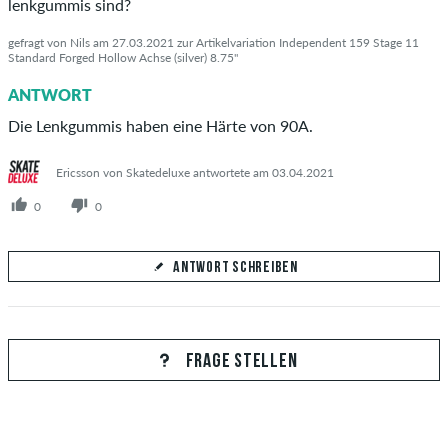
lenkgummis sind?
gefragt von Nils am 27.03.2021 zur Artikelvariation Independent 159 Stage 11
Standard Forged Hollow Achse (silver) 8.75"
ANTWORT
Die Lenkgummis haben eine Härte von 90A.
Ericsson von Skatedeluxe antwortete am 03.04.2021
0
0
ANTWORT SCHREIBEN
Deine Antwort
Beantworte hier die Frage von Nils
FRAGE STELLEN