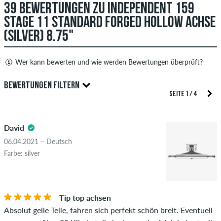
39 BEWERTUNGEN ZU INDEPENDENT 159
ANTWORT ABSCHICKEN
STAGE 11 STANDARD FORGED HOLLOW ACHSE
(SILVER) 8.75"
Wer kann bewerten und wie werden Bewertungen überprüft?
Nur Personen mit einem skatedeluxe Kundenkonto können
BEWERTUNGEN FILTERN
Bewertungen abgeben. Diese werden erst nach unserer
SEITE 1 / 4
Überprüfung veröffentlicht. Wir veröffentlichen sowohl
5.0
positive als auch negative Bewertungen. Bewertungen mit
David
beleidigenden oder obszönen Inhalten sowie Bewertungen,
die geltendes Recht oder Urheberrechte verletzen oder Spam
06.04.2021 – Deutsch
und Fremdwerbung enthalten, werden nicht veröffentlicht.
Farbe: silver
Die Sternebewertung des Artikels ist der Durchschnitt aller
STERNE
SORTIERUNG
Bewertungen.
Tip top achsen
Ob die Bewertung von einer Person stammt, die diesen
Absolut geile Teile, fahren sich perfekt schön breit. Eventuell
Artikel wirklich gekauft hat, erkennst du am grünen Haken