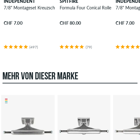
INDEPENDENT
SPITFIRE
INDEPEND
7/8" Montageset Kreuzschlitz
Formula Four Conical Rollen 56 mm 101A
7/8" Montage
CHF 7.00
CHF 80.00
CHF 7.00
(497)
(79)
MEHR VON DIESER MARKE