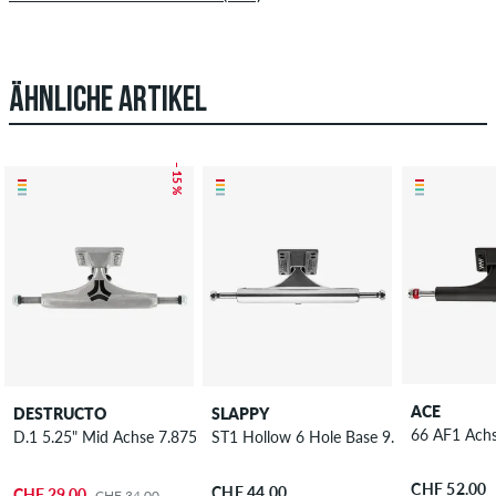
ÄHNLICHE ARTIKEL
– 15 %
ACE
DESTRUCTO
SLAPPY
66 AF1 Achs
D.1 5.25" Mid Achse 7.875"
ST1 Hollow 6 Hole Base 9.0 Achse 9"
CHF 52.00
CHF 44.00
CHF 29.00
CHF 34.00