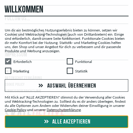
WILLKOMMEN
FOLLOW US...
Um dir ein bestmögliches Nutzungserlebnis bieten zu können, setzen wir
Cookies und Webtracking-Technologien (auch von Drittanbietern) ein. Einige
sind erforderlich, damit unsere Seite funktioniert. Funktionale Cookies bieten
dir mehr Komfort bei der Nutzung. Statistik- und Marketing-Cookies helfen
uns, den Shop und unser Angebot für dich zu verbessern und dir passende
Produkte und Werbung anzuzeigen.
IMPRESSUM
Erforderlich
Funktional
Erforderlich
Funktional
Marketing
Statistik
Marketing
Statistik
UNSERE AGB
DATENSCHUTZERKLÄRUNG
COOKIE POLICY
AUSWAHL ÜBERNEHMEN
HINWEISGEBERRICHTLINIE
Mit Klick auf "ALLE AKZEPTIEREN" stimmst du der Verwendung aller Cookies
und Webtracking-Technologien zu. Solltest du es dir anders überlegen, findest
du alle Optionen zum Ändern oder Widerrufen deiner Einwilligung in unserer
Cookie Policy
und unserer
Datenschutzerklärung
.
ALLE AKZEPTIEREN
© skatedeluxe.ch Skateshop 2026