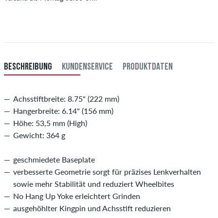
Gilt nur für Sofortzahlungsweisen wie Kreditkarte oder PayPal. Wenn
du per Vorkasse bezahlst, wird deine Bestellung erst nach Eingang
deiner Überweisung an dich versendet. Weitere Infos zu
Versand
&
Zahlung
.
BESCHREIBUNG
KUNDENSERVICE
PRODUKTDATEN
Achsstiftbreite: 8.75" (222 mm)
Hangerbreite: 6.14" (156 mm)
Höhe: 53,5 mm (High)
Gewicht: 364 g
geschmiedete Baseplate
verbesserte Geometrie sorgt für präzises Lenkverhalten
sowie mehr Stabilität und reduziert Wheelbites
No Hang Up Yoke erleichtert Grinden
ausgehöhlter Kingpin und Achsstift reduzieren