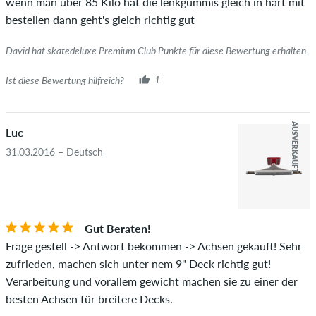
wenn man über 85 Kilo hat die lenkgummis gleich in hart mit
neben dem Namen mit dem Zusatz "Verifizierter Kauf". Bei
bestellen dann geht's gleich richtig gut
diesen Personen wurde der Kauf anhand ihrer Bestellungen
überprüft. Bei Bewertungen ohne grünen Haken, können wir
David hat skatedeluxe Premium Club Punkte für diese Bewertung erhalten.
leider nicht garantieren, dass die Personen den Artikel
wirklich besitzen oder besessen haben.
Ist diese Bewertung hilfreich?
1
AUSVERKAUFT
Luc
31.03.2016 – Deutsch
Gut Beraten!
Frage gestell -> Antwort bekommen -> Achsen gekauft! Sehr
zufrieden, machen sich unter nem 9" Deck richtig gut!
Verarbeitung und vorallem gewicht machen sie zu einer der
besten Achsen für breitere Decks.