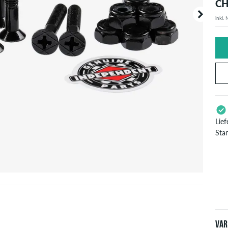
CH
inkl.
Deine B
angezei
Lie
Sta
Gil
Pay
Bes
ver
Var