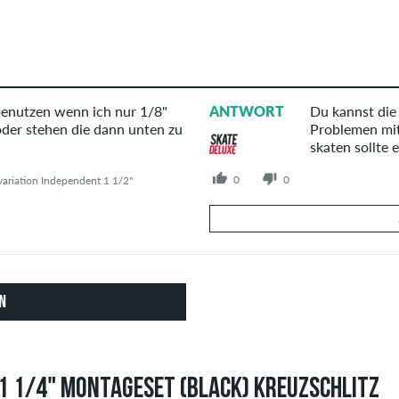
benutzen wenn ich nur 1/8"
ANTWORT
Du kannst die
der stehen die dann unten zu
Problemen mit
skaten sollte 
0
0
variation Independent 1 1/2"
Deine Antwort
Beantworte hier die Frage von Ar
N
1 1/4" MONTAGESET (BLACK) KREUZSCHLITZ