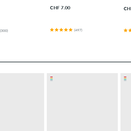
CHF 7.00
CH
(497)
(300)