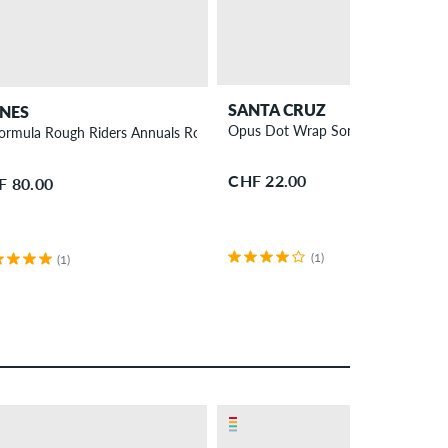
SANTA CRUZ
NES
Opus Dot Wrap Sonnenbrille
ormula Rough Riders Annuals Rollen 59 mm 80A 4er Pack
CHF 22.00
F 80.00
(1)
(1)