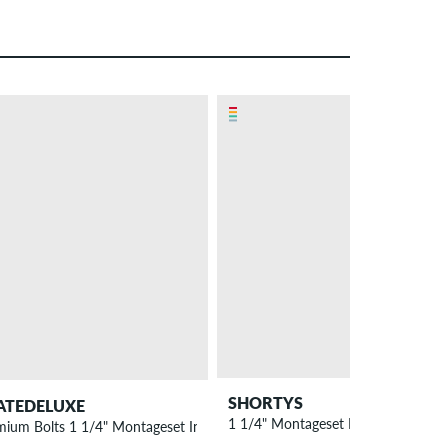
SHORTYS
ATEDELUXE
1 1/4" Montageset Innensechskant
mium Bolts 1 1/4" Montageset Innensechskant