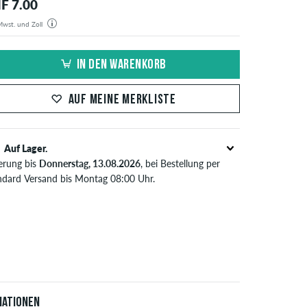
F 7.00
 Mwst. und Zoll
estellung wird aus unserem Lager in Deutschland verschickt. Alle Steuern und Zölle sind in dem
gten Preis enthalten. Es fallen außer den Versandkosten keine zusätzlichen Gebühren an.
IN DEN WARENKORB
AUF MEINE MERKLISTE
Auf Lager.
ferung bis
Donnerstag, 13.08.2026
, bei Bestellung per
ndard Versand bis Montag 08:00 Uhr.
t nur für Sofortzahlungsweisen wie Kreditkarte oder
Pal. Wenn du per Vorkasse bezahlst, wird deine
tellung erst nach Eingang deiner Überweisung an dich
sendet. Weitere Infos zu
Versand
&
Zahlung
.
iationen