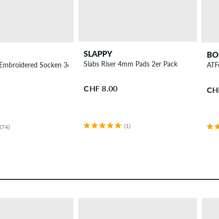
SLAPPY
BO
Slabs Riser 4mm Pads 2er Pack
 Embroidered Socken 3er Pack
ATF
CHF 8.00
CH
(1)
(74)