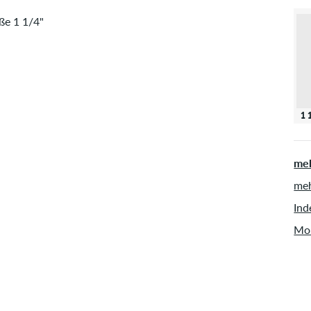
ße 1 1/4"
1 
meh
meh
Ind
Mon