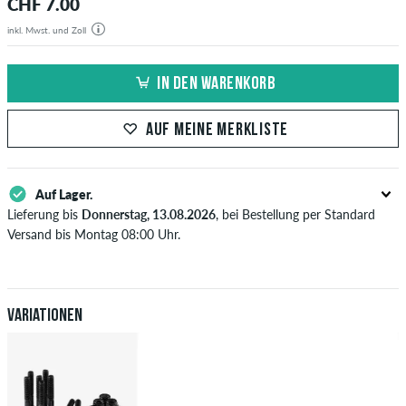
CHF 7.00
inkl. Mwst. und Zoll
IN DEN WARENKORB
AUF MEINE MERKLISTE
Auf Lager.
Lieferung bis
Donnerstag, 13.08.2026
, bei Bestellung per Standard
Versand bis Montag 08:00 Uhr.
Gilt nur für Sofortzahlungsweisen wie Kreditkarte oder PayPal. Wenn
du per Vorkasse bezahlst, wird deine Bestellung erst nach Eingang
deiner Überweisung an dich versendet. Weitere Infos zu
Versand
&
Zahlung
.
Variationen