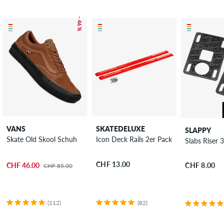
– 46 %
VANS
SKATEDELUXE
SLAPPY
Skate Old Skool Schuh
Icon Deck Rails 2er Pack
Slabs Riser
CHF 13.00
CHF 46.00
CHF 8.00
CHF 85.00
(112)
(82)