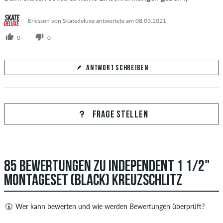
Ericsson von Skatedeluxe antwortete am 08.03.2021
0
0
ANTWORT SCHREIBEN
Deine Antwort
Beantworte hier die Frage von Armin
FRAGE STELLEN
85 BEWERTUNGEN ZU INDEPENDENT 1 1/2"
ANTWORT ABSCHICKEN
MONTAGESET (BLACK) KREUZSCHLITZ
Wer kann bewerten und wie werden Bewertungen überprüft?