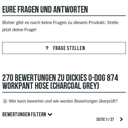
EURE FRAGEN UND ANTWORTEN
Bisher gibt es noch keine Fragen zu diesem Produkt. Stelle
jetzt deine Frage!
FRAGE STELLEN
270 BEWERTUNGEN ZU DICKIES O-DOG 874
WORKPANT HOSE (CHARCOAL GREY)
Wer kann bewerten und wie werden Bewertungen überprüft?
Nur Personen mit einem skatedeluxe Kundenkonto können
BEWERTUNGEN FILTERN
Bewertungen abgeben. Diese werden erst nach unserer
SEITE 1 / 27
Überprüfung veröffentlicht. Wir veröffentlichen sowohl