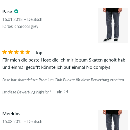
5.0
positive als auch negative Bewertungen. Bewertungen mit
Pase
beleidigenden oder obszönen Inhalten sowie Bewertungen,
die geltendes Recht oder Urheberrechte verletzen oder Spam
16.01.2018 – Deutsch
und Fremdwerbung enthalten, werden nicht veröffentlicht.
Farbe: charcoal grey
Die Sternebewertung des Artikels ist der Durchschnitt aller
STERNE
SORTIERUNG
Bewertungen.
Top
Ob die Bewertung von einer Person stammt, die diesen
Für mich die beste Hose die ich mir je zum Skaten geholt hab
Artikel wirklich gekauft hat, erkennst du am grünen Haken
und einmal gecufft könnte ich auf einmal No complys
neben dem Namen mit dem Zusatz "Verifizierter Kauf". Bei
diesen Personen wurde der Kauf anhand ihrer Bestellungen
Pase hat skatedeluxe Premium Club Punkte für diese Bewertung erhalten.
überprüft. Bei Bewertungen ohne grünen Haken, können wir
leider nicht garantieren, dass die Personen den Artikel
Ist diese Bewertung hilfreich?
14
wirklich besitzen oder besessen haben.
Meekins
15.03.2015 – Deutsch