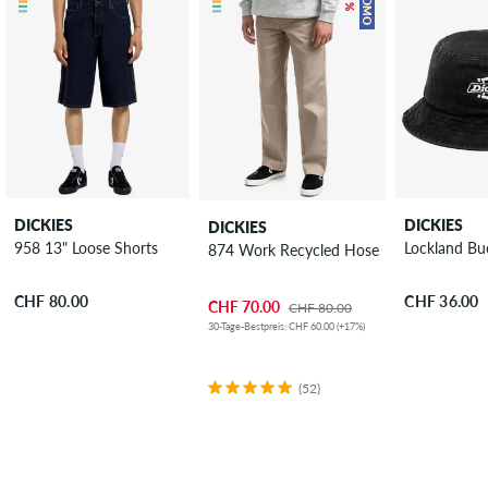
PROMO
DICKIES
DICKIES
DICKIES
958 13" Loose Shorts
Lockland Bu
874 Work Recycled Hose
CHF 80.00
CHF 36.00
CHF 70.00
CHF 80.00
30-Tage-Bestpreis: CHF 60.00 (+17%)
(52)