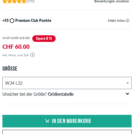
(270)
Bewertungen ansehen
+55
Premium Club Punkte
Mehr Infos
UVP CHF 65.00
Spare 8 %
CHF 60.00
inkl. Mwst. und Zoll
GRÖSSE
Unsicher bei der Größe?
Größentabelle
US
Inch-Weite (W)
Bundweite in cm
IN DEN WARENKORB
XXS
26-27
66-69