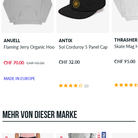
THRASHER
ANUELL
ANTIX
Skate Mag 
Flaming Jerry Organic Hoodie
Sol Corduroy 5 Panel Cap
CHF 95.00
CHF 32.00
CHF 70.00
CHF 90.00
MADE IN EUROPE
(2)
MEHR VON DIESER MARKE
– 13 %