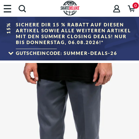
0
SICHERE DIR 15 % RABATT AUF DIESEN
15%
ARTIKEL SOWIE ALLE WEITEREN ARTIKEL
MIT DEN SUMMER CLOSING DEALS! NUR
BIS DONNERSTAG, 06.08.2026!*
GUTSCHEINCODE:
SUMMER-DEALS-26
ZUM SALE
*Gilt nur bis zum 06.08.2026, 23:59 (MESZ)! Der Rabatt wird im Warenkorb nach
Eingabe des Gutscheincodes abgezogen. Rabattierung erfolgt ausschließlich auf
Artikel der Kategorie „Sale". Der Gutschein ist nicht mit anderen Rabattgutscheinen
kombinierbar.