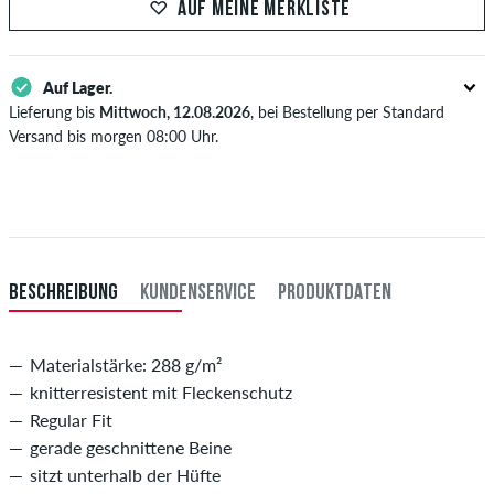
XS
28-29
71-73,5
AUF MEINE MERKLISTE
S
30-31
76-78,5
Auf Lager.
M
32-33
81-83,5
Lieferung bis
Mittwoch, 12.08.2026
, bei Bestellung per Standard
L
34
86
Versand bis morgen 08:00 Uhr.
Gilt nur für Sofortzahlungsweisen wie Kreditkarte oder PayPal. Wenn
XL
36-38
91-96,5
du per Vorkasse bezahlst, wird deine Bestellung erst nach Eingang
deiner Überweisung an dich versendet. Weitere Infos zu
Versand
&
XXL
40
101,5
Zahlung
.
Inch-Länge (L)
innere Beinlänge in cm
BESCHREIBUNG
KUNDENSERVICE
PRODUKTDATEN
29
73,5
30
76
Materialstärke: 288 g/m²
knitterresistent mit Fleckenschutz
31
78,5
Regular Fit
32
81
gerade geschnittene Beine
sitzt unterhalb der Hüfte
33
83,5