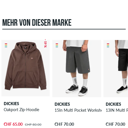
MEHR VON DIESER MARKE
– 19 %
DICKIES
DICKIES
DICKIES
Oakport Zip-Hoodie
15In Multi Pocket Workshort Recyceld S
13IN Multi 
CHF 65.00
CHF 70.00
CHF 70.00
CHF 80.00