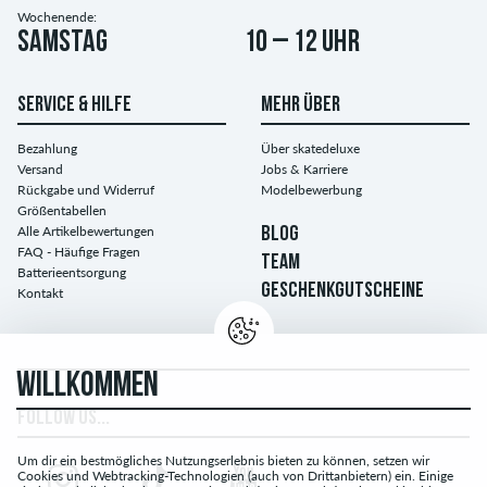
Wochenende:
Samstag
10 – 12 Uhr
SERVICE & HILFE
MEHR ÜBER
Bezahlung
Über skatedeluxe
Versand
Jobs & Karriere
Rückgabe und Widerruf
Modelbewerbung
Größentabellen
Alle Artikelbewertungen
BLOG
FAQ - Häufige Fragen
TEAM
Batterieentsorgung
GESCHENKGUTSCHEINE
Kontakt
WILLKOMMEN
FOLLOW US...
Um dir ein bestmögliches Nutzungserlebnis bieten zu können, setzen wir
Cookies und Webtracking-Technologien (auch von Drittanbietern) ein. Einige