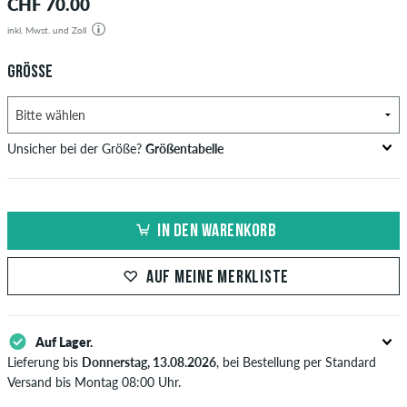
CHF 70.00
inkl. Mwst. und Zoll
GRÖSSE
Unsicher bei der Größe?
Größentabelle
US
Inch-Weite (W)
Bundweite in cm
IN DEN WARENKORB
XXS
26-27
66-69
XS
28-29
71-73,5
AUF MEINE MERKLISTE
S
30-31
76-78,5
Auf Lager.
M
32-33
81-83,5
Lieferung bis
Donnerstag, 13.08.2026
, bei Bestellung per Standard
L
34
86
Versand bis Montag 08:00 Uhr.
Gilt nur für Sofortzahlungsweisen wie Kreditkarte oder PayPal. Wenn