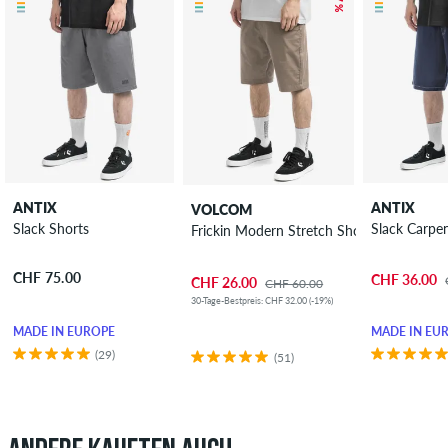
ANTIX
ANTIX
VOLCOM
Slack Shorts
Slack Carpe
Frickin Modern Stretch Shorts
CHF 75.00
CHF 36.00
CHF 26.00
CHF 60.00
30-Tage-Bestpreis: CHF 32.00 (-19%)
MADE IN EUROPE
MADE IN EU
(29)
(51)