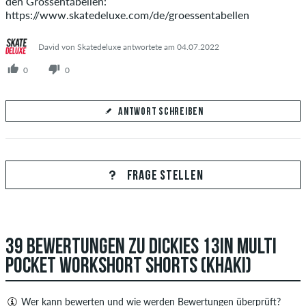
den Grössentabellen:
https://www.skatedeluxe.com/de/groessentabellen
David von Skatedeluxe antwortete am 04.07.2022
0
0
ANTWORT SCHREIBEN
Deine Antwort
Beantworte hier die Frage von Mc Kenner
FRAGE STELLEN
39 BEWERTUNGEN ZU DICKIES 13IN MULTI
ANTWORT ABSCHICKEN
POCKET WORKSHORT SHORTS (KHAKI)
Wer kann bewerten und wie werden Bewertungen überprüft?