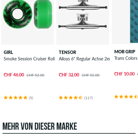
MOB GRIP
GIRL
TENSOR
Trans Colors
Smoke Session Cruiser Rollen 54 mm 85A 4er Pack
Alloys 6" Regular Achse 2er Pack 8.625"
CHF 10.00
CHF 46.00
CHF 32.00
CHF 52.00
CHF 52.00
(5)
(117)
MEHR VON DIESER MARKE