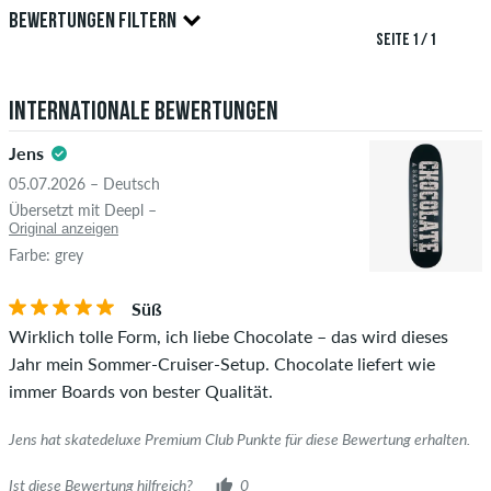
Nur Personen mit einem skatedeluxe Kundenkonto können
BEWERTUNGEN FILTERN
Bewertungen abgeben. Diese werden erst nach unserer
SEITE 1 / 1
Überprüfung veröffentlicht. Wir veröffentlichen sowohl
5.0
positive als auch negative Bewertungen. Bewertungen mit
Internationale Bewertungen
beleidigenden oder obszönen Inhalten sowie Bewertungen,
die geltendes Recht oder Urheberrechte verletzen oder Spam
Jens
und Fremdwerbung enthalten, werden nicht veröffentlicht.
05.07.2026 – Deutsch
Die Sternebewertung des Artikels ist der Durchschnitt aller
STERNE
SORTIERUNG
Übersetzt mit Deepl –
Bewertungen.
Original anzeigen
Farbe: grey
Ob die Bewertung von einer Person stammt, die diesen
Artikel wirklich gekauft hat, erkennst du am grünen Haken
Süß
neben dem Namen mit dem Zusatz "Verifizierter Kauf". Bei
Wirklich tolle Form, ich liebe Chocolate – das wird dieses
diesen Personen wurde der Kauf anhand ihrer Bestellungen
Jahr mein Sommer-Cruiser-Setup. Chocolate liefert wie
überprüft. Bei Bewertungen ohne grünen Haken, können wir
immer Boards von bester Qualität.
leider nicht garantieren, dass die Personen den Artikel
wirklich besitzen oder besessen haben.
Jens hat skatedeluxe Premium Club Punkte für diese Bewertung erhalten.
Ist diese Bewertung hilfreich?
0