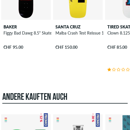
BAKER
SANTA CRUZ
TIRED SKA
Figgy Bad Dawg 8.5" Skateboard Deck
Malba Crash Test Reissue 10.03" Skatebo
Clown 8.125
CHF 95.00
CHF 150.00
CHF 85.00
ANDERE KAUFTEN AUCH
– 12 %
– 38 %
PROMO
PROMO