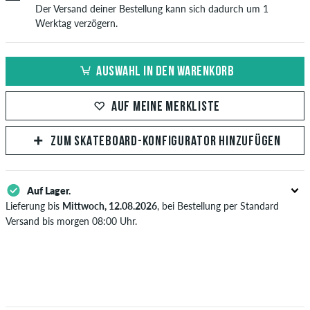
Der Versand deiner Bestellung kann sich dadurch um 1
Werktag verzögern.
AUSWAHL IN DEN WARENKORB
AUF MEINE MERKLISTE
ZUM SKATEBOARD-KONFIGURATOR HINZUFÜGEN
Auf Lager.
Lieferung bis
Mittwoch, 12.08.2026
, bei Bestellung per Standard
Versand bis morgen 08:00 Uhr.
Gilt nur für Sofortzahlungsweisen wie Kreditkarte oder PayPal. Wenn
du per Vorkasse bezahlst, wird deine Bestellung erst nach Eingang
deiner Überweisung an dich versendet. Weitere Infos zu
Versand
&
Zahlung
.