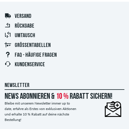
VERSAND
RÜCKGABE
UMTAUSCH
GRÖSSENTABELLEN
FAQ - HÄUFIGE FRAGEN
KUNDENSERVICE
NEWSLETTER
News abonnieren &
10 %
Rabatt sichern!
Bleibe mit unserem Newsletter immer up to
date, erfahre als Erstes von exklusiven Aktionen
und erhalte 10 % Rabatt auf deine nächste
Bestellung!