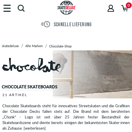
Marken
0
Skateboards
Schuhe
SCHNELLE LIEFERUNG
Streetwear
Accessoires
Neu
skatedeluxe
Alle Marken
Chocolate-Shop
Sale
CHOCOLATE SKATEBOARDS
21 ARTIKEL
Chocolate Skateboards steht für innovatives Streetskaten und die Grafiken
der Chocolate Decks fallen stets auf. Die Brand mit dem berühmten
„Chunk“ - Logo ist seit über 25 Jahren fester Bestandteil der
Skateboardszene und diente bereits einigen der bekanntesten Skater:innen
als Zuhause.
[weiterlesen]