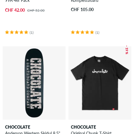
99A 4er Pack
Komplettboard
CHF 105.00
CHF 42.00
CHF 52.00
(1)
(1)
– 19 %
CHOCOLATE
CHOCOLATE
Anderson Western Skidul 8.5"
Original Chunk T-Shirt