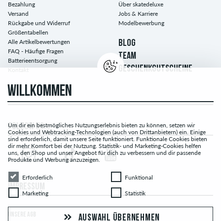
Bezahlung
Über skatedeluxe
Versand
Jobs & Karriere
Rückgabe und Widerruf
Modelbewerbung
Größentabellen
Alle Artikelbewertungen
BLOG
FAQ - Häufige Fragen
TEAM
Batterieentsorgung
GESCHENKGUTSCHEINE
Kontakt
WILLKOMMEN
Um dir ein bestmögliches Nutzungserlebnis bieten zu können, setzen wir
FOLLOW US...
Cookies und Webtracking-Technologien (auch von Drittanbietern) ein. Einige
sind erforderlich, damit unsere Seite funktioniert. Funktionale Cookies bieten
dir mehr Komfort bei der Nutzung. Statistik- und Marketing-Cookies helfen
uns, den Shop und unser Angebot für dich zu verbessern und dir passende
Produkte und Werbung anzuzeigen.
Erforderlich
Funktional
Erforderlich
Funktional
IMPRESSUM
Marketing
Statistik
Marketing
Statistik
UNSERE AGB
AUSWAHL ÜBERNEHMEN