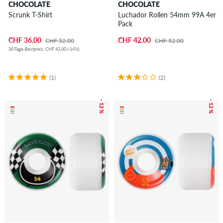
CHOCOLATE
CHOCOLATE
Scrunk T-Shirt
Luchador Rollen 54mm 99A 4er
Pack
CHF 36.00
CHF 42.00
CHF 52.00
CHF 52.00
30-Tage-Bestpreis: CHF 42.00 (-14%)
(1)
(2)
– 12 %
– 12 %