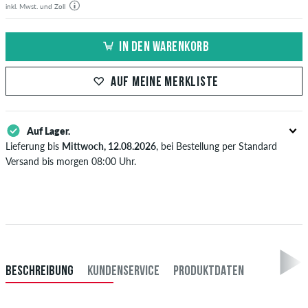
inkl. Mwst. und Zoll
IN DEN WARENKORB
AUF MEINE MERKLISTE
Auf Lager.
Lieferung bis
Mittwoch, 12.08.2026
, bei Bestellung per Standard
Versand bis morgen 08:00 Uhr.
Gilt nur für Sofortzahlungsweisen wie Kreditkarte oder PayPal. Wenn
du per Vorkasse bezahlst, wird deine Bestellung erst nach Eingang
deiner Überweisung an dich versendet. Weitere Infos zu
Versand
&
Zahlung
.
BESCHREIBUNG
KUNDENSERVICE
PRODUKTDATEN