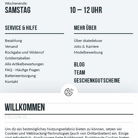
Wochenende:
Samstag
10 – 12 Uhr
SERVICE & HILFE
MEHR ÜBER
Bezahlung
Über skatedeluxe
Versand
Jobs & Karriere
Rückgabe und Widerruf
Modelbewerbung
Größentabellen
Alle Artikelbewertungen
BLOG
FAQ - Häufige Fragen
TEAM
Batterieentsorgung
GESCHENKGUTSCHEINE
Kontakt
WILLKOMMEN
FOLLOW US...
Um dir ein bestmögliches Nutzungserlebnis bieten zu können, setzen wir
Cookies und Webtracking-Technologien (auch von Drittanbietern) ein. Einige
sind erforderlich, damit unsere Seite funktioniert. Funktionale Cookies bieten