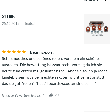
Überprüfung veröffentlicht. Wir veröffentlichen sowohl
5.0
positive als auch negative Bewertungen. Bewertungen mit
XI Hills
beleidigenden oder obszönen Inhalten sowie Bewertungen,
die geltendes Recht oder Urheberrechte verletzen oder Spam
25.12.2015 – Deutsch
und Fremdwerbung enthalten, werden nicht veröffentlicht.
Die Sternebewertung des Artikels ist der Durchschnitt aller
STERNE
SORTIERUNG
Bewertungen.
Bearing-porn.
Ob die Bewertung von einer Person stammt, die diesen
Sehr smoothes und schönes rollen, vorallem ein schönes
Artikel wirklich gekauft hat, erkennst du am grünen Haken
ausrollen. Die bewertung ist zwar recht voreilig da ich sie
neben dem Namen mit dem Zusatz "Verifizierter Kauf". Bei
heute zum ersten mal geskatet habe.. Aber sie sollen ja recht
diesen Personen wurde der Kauf anhand ihrer Bestellungen
langlebig sein was beim echten skaten wichtiger ist anstatt
überprüft. Bei Bewertungen ohne grünen Haken, können wir
das sie gut "rollen" *hust*Lboards/scooter sind sch....*
leider nicht garantieren, dass die Personen den Artikel
wirklich besitzen oder besessen haben.
Ist diese Bewertung hilfreich?
20