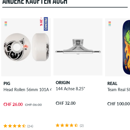
ANDERE KAUFTEN AUCH
– 28 %
PROMO
ORIGIN
PIG
REAL
144 Achse 8.25"
Head Rollen 56mm 101A 4er Pack
Team Real Sl
CHF 32.00
CHF 100.00
CHF 26.00
CHF 36.00
(2)
(24)