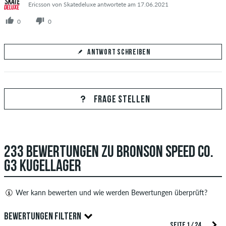
Ericsson von Skatedeluxe antwortete am 17.06.2021
0
0
ANTWORT SCHREIBEN
Deine Antwort
Beantworte hier die Frage von Liam
FRAGE STELLEN
233 BEWERTUNGEN ZU BRONSON SPEED CO.
ANTWORT ABSCHICKEN
G3 KUGELLAGER
Wer kann bewerten und wie werden Bewertungen überprüft?
Nur Personen mit einem skatedeluxe Kundenkonto können
BEWERTUNGEN FILTERN
Bewertungen abgeben. Diese werden erst nach unserer
SEITE 1 / 24