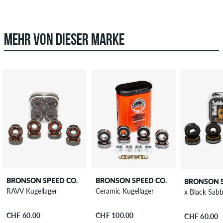
MEHR VON DIESER MARKE
BRONSON SPEED CO.
BRONSON SPEED CO.
BRONSON S
RAVV Kugellager
Ceramic Kugellager
x Black Sab
CHF 60.00
CHF 100.00
CHF 60.00