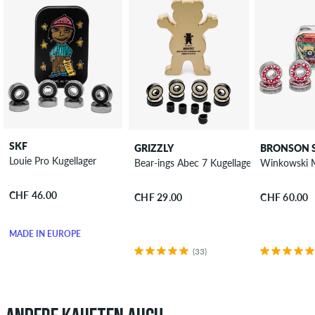
SKF
GRIZZLY
BRONSON S
Louie Pro Kugellager
Bear-ings Abec 7 Kugellager
Winkowski M
CHF 46.00
CHF 29.00
CHF 60.00
MADE IN EUROPE
(33)