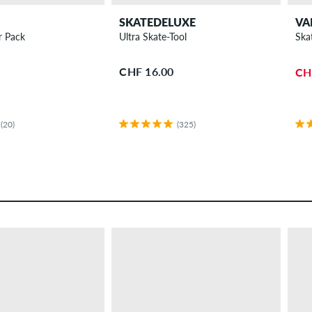
SKATEDELUXE
VA
1/4" Pads 2er Pack
Ultra Skate-Tool
Ska
CHF 16.00
CH
(20)
(325)