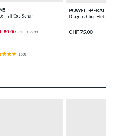
NS
POWELL-PERALTA
te Half Cab Schuh
Dragons Chris Hiett V7 Symmetric
F 80.00
CHF 75.00
CHF 100.00
(103)