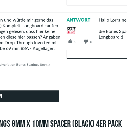
Deine Antwort
rin und würde mir gerne das
ANTWORT
Hallo Lorraine
Beantworte hier die Frage von Mal
Komplett-Longboard kaufen
gen gelesen, dass hier keine
die Bones Spa
en diese hier passen? Angaben
Longboard :)
2
0
mm Drop-Through Inverted mit
obe 69 mm 83A - Kugellager:
Deine Antwort
kelvariation Bones Bearings 8mm x
Beantworte hier die Frage von Lor
N
NGS 8MM X 10MM SPACER (BLACK) 4ER PACK