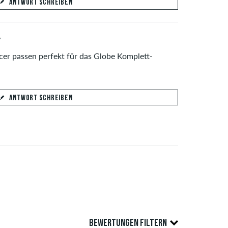
ANTWORT SCHREIBEN
,
ik
cer passen perfekt für das Globe Komplett-
ANTWORT SCHREIBEN
ANTWORT ABSCHICKEN
raine
ANTWORT ABSCHICKEN
BEWERTUNGEN FILTERN