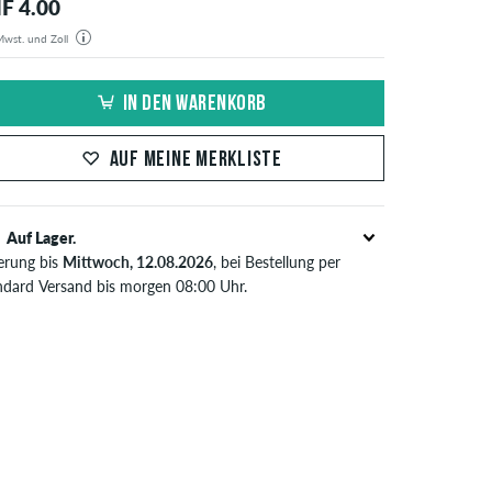
F 4.00
 Mwst. und Zoll
estellung wird aus unserem Lager in Deutschland verschickt. Alle Steuern und Zölle sind in dem
gten Preis enthalten. Es fallen außer den Versandkosten keine zusätzlichen Gebühren an.
IN DEN WARENKORB
AUF MEINE MERKLISTE
Auf Lager.
ferung bis
Mittwoch, 12.08.2026
, bei Bestellung per
ndard Versand bis morgen 08:00 Uhr.
t nur für Sofortzahlungsweisen wie Kreditkarte oder
Pal. Wenn du per Vorkasse bezahlst, wird deine
tellung erst nach Eingang deiner Überweisung an dich
sendet. Weitere Infos zu
Versand
&
Zahlung
.