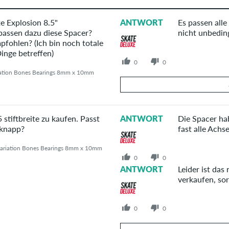
xe Explosion 8.5"
ANTWORT
Es passen all
passen dazu diese Spacer?
nicht unbeding
fohlen? (Ich bin noch totale
inge betreffen)
0
0
riation Bones Bearings 8mm x 10mm
Deine Antwort
stiftbreite zu kaufen. Passt
ANTWORT
Die Spacer ha
Beantworte hier die Frage von JB
 knapp?
fast alle Achse
lvariation Bones Bearings 8mm x 10mm
0
0
ANTWORT
Leider ist das
verkaufen, sor
0
0