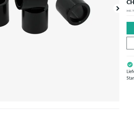
CH
inkl.
Deine B
angezei
Lie
Sta
Gil
Pay
Bes
ver