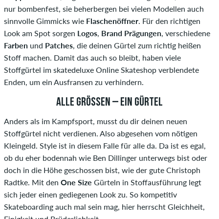
nur bombenfest, sie beherbergen bei vielen Modellen auch
sinnvolle Gimmicks wie
Flaschenöffner
. Für den richtigen
Look am Spot sorgen
Logos
,
Brand
Prägungen
, verschiedene
Farben
und
Patches
, die deinen Gürtel zum richtig heißen
Stoff machen. Damit das auch so bleibt, haben viele
Stoffgürtel im skatedeluxe Online Skateshop verblendete
Enden, um ein Ausfransen zu verhindern.
ALLE GRÖSSEN – EIN GÜRTEL
Anders als im Kampfsport, musst du dir deinen neuen
Stoffgürtel nicht verdienen. Also abgesehen vom nötigen
Kleingeld. Style ist in diesem Falle für alle da. Da ist es egal,
ob du eher bodennah wie Ben Dillinger unterwegs bist oder
doch in die Höhe geschossen bist, wie der gute Christoph
Radtke. Mit den
One
Size
Gürteln in Stoffausführung legt
sich jeder einen gediegenen Look zu. So kompetitiv
Skateboarding auch mal sein mag, hier herrscht Gleichheit,
Einigkeit und Brüderlichkeit.