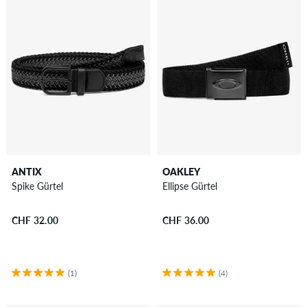
Gürtel
Handschuhe
&
Schals
Magazine
/
Bücher
Neckwarmer
Rucksäcke
ANTIX
OAKLEY
Sandalen
Spike Gürtel
Ellipse Gürtel
Schmuck
Schnürsenkel
CHF 32.00
CHF 36.00
Socken
Sonnenbrillen
Taschen
(1)
(4)
...und
mehr