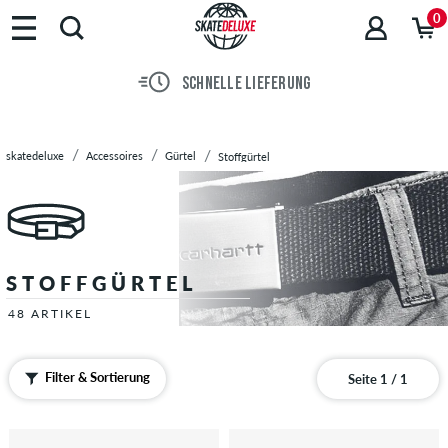
Marken
0
Skateboards
Schuhe
SCHNELLE LIEFERUNG
Streetwear
Accessoires
Beanies
skatedeluxe
Accessoires
Gürtel
Stoffgürtel
&
Mützen
Boxershorts
Caps
/
STOFFGÜRTEL
Hüte
Einlegesohlen
48 ARTIKEL
Geldbeutel
Geschenkgutscheine
Filter & Sortierung
Seite 1 / 1
Gürtel
Ledergürtel
Vegan