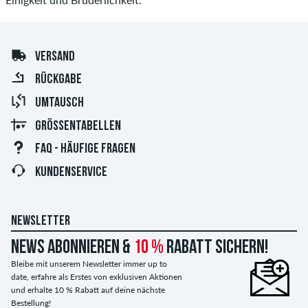
VERSAND
RÜCKGABE
UMTAUSCH
GRÖSSENTABELLEN
FAQ - HÄUFIGE FRAGEN
KUNDENSERVICE
NEWSLETTER
News abonnieren &
10 %
Rabatt sichern!
Bleibe mit unserem Newsletter immer up to
date, erfahre als Erstes von exklusiven Aktionen
und erhalte 10 % Rabatt auf deine nächste
Bestellung!