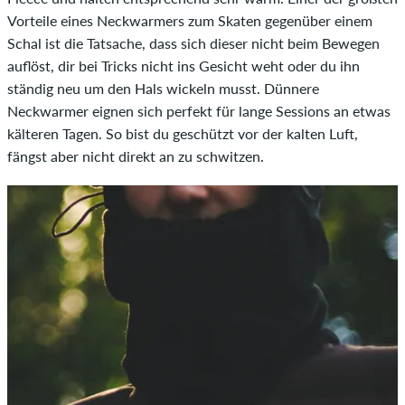
Vorteile eines Neckwarmers zum Skaten gegenüber einem
Schal ist die Tatsache, dass sich dieser nicht beim Bewegen
auflöst, dir bei Tricks nicht ins Gesicht weht oder du ihn
ständig neu um den Hals wickeln musst. Dünnere
Neckwarmer eignen sich perfekt für lange Sessions an etwas
kälteren Tagen. So bist du geschützt vor der kalten Luft,
fängst aber nicht direkt an zu schwitzen.