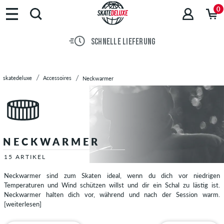
Marken
0
Skateboards
Schuhe
SCHNELLE LIEFERUNG
Streetwear
Accessoires
Beanies
skatedeluxe
Accessoires
Neckwarmer
&
Mützen
Boxershorts
Caps
/
NECKWARMER
Hüte
Einlegesohlen
15 ARTIKEL
Geldbeutel
Neckwarmer sind zum Skaten ideal, wenn du dich vor niedrigen
Geschenkgutscheine
Temperaturen und Wind schützen willst und dir ein Schal zu lästig ist.
Gürtel
Neckwarmer halten dich vor, während und nach der Session warm.
[weiterlesen]
Handschuhe
&