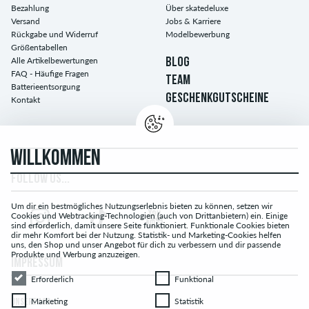
Bezahlung
Über skatedeluxe
Versand
Jobs & Karriere
Rückgabe und Widerruf
Modelbewerbung
Größentabellen
Alle Artikelbewertungen
BLOG
FAQ - Häufige Fragen
TEAM
Batterieentsorgung
GESCHENKGUTSCHEINE
Kontakt
WILLKOMMEN
FOLLOW US...
Um dir ein bestmögliches Nutzungserlebnis bieten zu können, setzen wir
Cookies und Webtracking-Technologien (auch von Drittanbietern) ein. Einige
sind erforderlich, damit unsere Seite funktioniert. Funktionale Cookies bieten
dir mehr Komfort bei der Nutzung. Statistik- und Marketing-Cookies helfen
uns, den Shop und unser Angebot für dich zu verbessern und dir passende
Produkte und Werbung anzuzeigen.
IMPRESSUM
Erforderlich
Funktional
Erforderlich
Funktional
Marketing
Statistik
Marketing
Statistik
UNSERE AGB