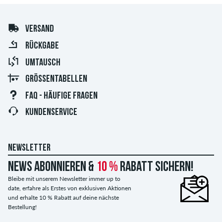
VERSAND
RÜCKGABE
UMTAUSCH
GRÖSSENTABELLEN
FAQ - HÄUFIGE FRAGEN
KUNDENSERVICE
NEWSLETTER
News abonnieren &
10 %
Rabatt sichern!
Bleibe mit unserem Newsletter immer up to
date, erfahre als Erstes von exklusiven Aktionen
und erhalte 10 % Rabatt auf deine nächste
Bestellung!