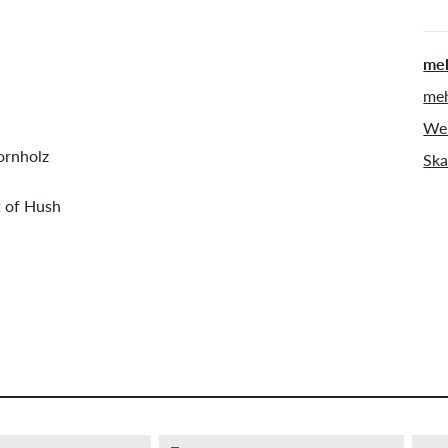
meh
meh
Wel
ornholz
Ska
 of Hush