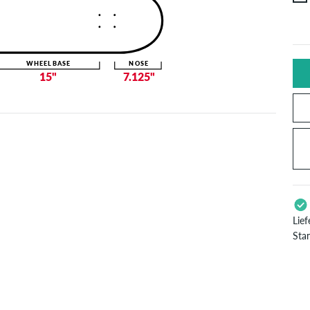
WHEELBASE
NOSE
15"
7.125"
Lie
Sta
Gil
Pay
Bes
ver