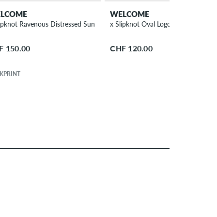
LCOME
WELCOME
Deck
lipknot Ravenous Distressed Sun Fade Hoodie
x Slipknot Oval Logo 9.5" Skateboa
F 150.00
CHF 120.00
KPRINT