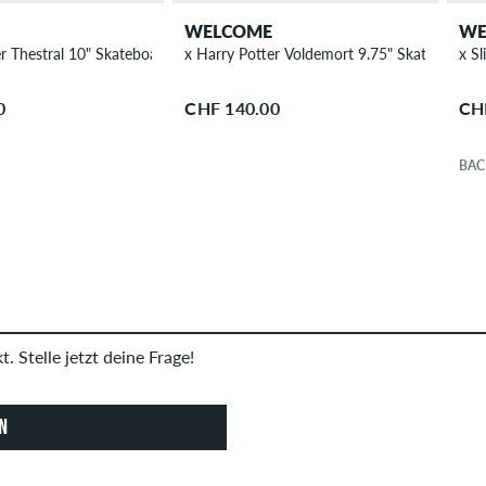
WELCOME
WE
er Thestral 10" Skateboard Deck
x Harry Potter Voldemort 9.75" Skateboard 
x S
0
CHF 140.00
CH
BAC
. Stelle jetzt deine Frage!
N