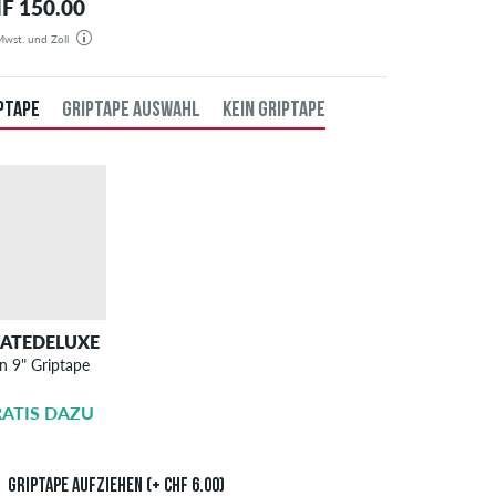
F 150.00
 Mwst. und Zoll
estellung wird aus unserem Lager in Deutschland verschickt. Alle Steuern und Zölle sind in dem
gten Preis enthalten. Es fallen keine zusätzlichen Gebühren an.
PTAPE
GRIPTAPE AUSWAHL
KEIN GRIPTAPE
KATEDELUXE
SKATEDELUXE
n 9" Griptape
Griptape
Aufziehen
ATIS DAZU
CHF 6.00
Griptape aufziehen (+ CHF 6.00)