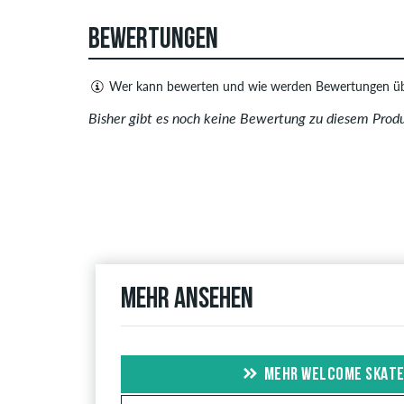
BEWERTUNGEN
Wer kann bewerten und wie werden Bewertungen üb
Nur Personen mit einem skatedeluxe Kundenkonto
Bisher gibt es noch keine Bewertung zu diesem Prod
sowohl positive als auch negative Bewertungen. 
Urheberrechte verletzen oder Spam und Fremdwerbu
Bewertungen.
Ob die Bewertung von einer Person stammt, die di
Kauf". Bei diesen Personen wurde der Kauf anhand
Personen den Artikel wirklich besitzen oder bese
Mehr ansehen
MEHR WELCOME SKATE