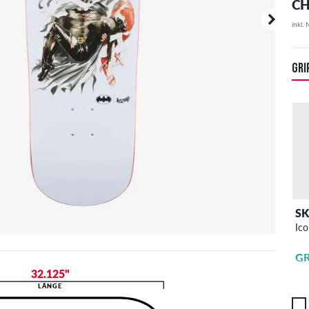
CH
inkl.
Deine B
angezei
GRI
S
Ico
GR
32.125"
LÄNGE