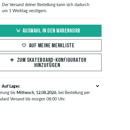
Der Versand deiner Bestellung kann sich dadurch
um 1 Werktag verzögern.
AUSWAHL IN DEN WARENKORB
AUF MEINE MERKLISTE
ZUM SKATEBOARD-KONFIGURATOR
HINZUFÜGEN
Auf Lager.
ferung bis
Mittwoch, 12.08.2026
, bei Bestellung per
ndard Versand bis morgen 08:00 Uhr.
t nur für Sofortzahlungsweisen wie Kreditkarte oder
Pal. Wenn du per Vorkasse bezahlst, wird deine
tellung erst nach Eingang deiner Überweisung an dich
sendet. Weitere Infos zu
Versand
&
Zahlung
.