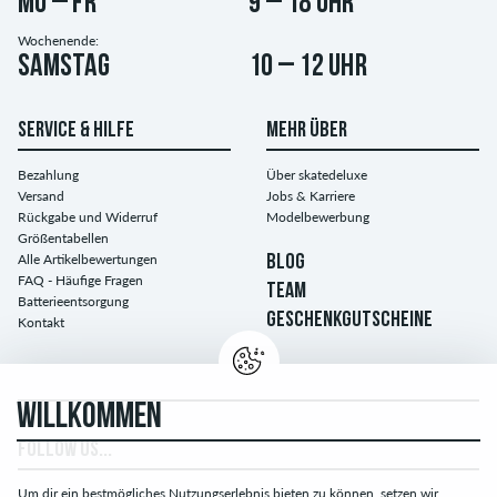
Mo – Fr
9 – 18 Uhr
Wochenende:
Samstag
10 – 12 Uhr
SERVICE & HILFE
MEHR ÜBER
Bezahlung
Über skatedeluxe
Versand
Jobs & Karriere
Rückgabe und Widerruf
Modelbewerbung
Größentabellen
Alle Artikelbewertungen
BLOG
FAQ - Häufige Fragen
TEAM
Batterieentsorgung
GESCHENKGUTSCHEINE
Kontakt
WILLKOMMEN
FOLLOW US...
Um dir ein bestmögliches Nutzungserlebnis bieten zu können, setzen wir