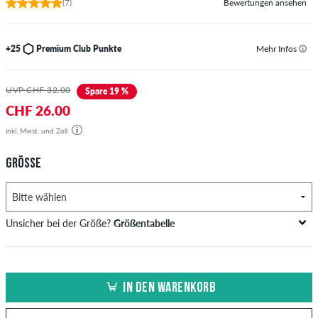
(7)
Bewertungen ansehen
+25
Premium Club Punkte
Mehr Infos
UVP CHF 32.00
Spare 19 %
CHF 26.00
inkl. Mwst. und Zoll
GRÖSSE
Unsicher bei der Größe?
Größentabelle
Brustumfang
Taillenweite
Hüftumfang
US
EU
in cm
in cm
in cm
IN DEN WARENKORB
XS
42
82-87
69-74
82-87