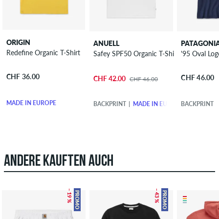
ORIGIN
ANUELL
PATAGONI
Redefine Organic T-Shirt
Safey SPF50 Organic T-Shirt
'95 Oval Log
CHF 36.00
CHF 46.00
CHF 42.00
CHF 46.00
MADE IN EUROPE
BACKPRINT
MADE IN EUROPE
BACKPRINT
ANDERE KAUFTEN AUCH
– 19 %
– 43 %
PROMO
PROMO