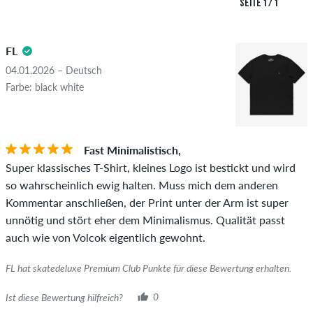
SEITE 1 / 1
Überprüfung veröffentlicht. Wir veröffentlichen sowohl
5.0
positive als auch negative Bewertungen. Bewertungen mit
FL
beleidigenden oder obszönen Inhalten sowie Bewertungen,
die geltendes Recht oder Urheberrechte verletzen oder Spam
04.01.2026 – Deutsch
und Fremdwerbung enthalten, werden nicht veröffentlicht.
Farbe: black white
Die Sternebewertung des Artikels ist der Durchschnitt aller
STERNE
SORTIERUNG
Bewertungen.
Fast Minimalistisch,
Ob die Bewertung von einer Person stammt, die diesen
Super klassisches T-Shirt, kleines Logo ist bestickt und wird
Artikel wirklich gekauft hat, erkennst du am grünen Haken
so wahrscheinlich ewig halten. Muss mich dem anderen
neben dem Namen mit dem Zusatz "Verifizierter Kauf". Bei
Kommentar anschließen, der Print unter der Arm ist super
diesen Personen wurde der Kauf anhand ihrer Bestellungen
unnötig und stört eher dem Minimalismus. Qualität passt
überprüft. Bei Bewertungen ohne grünen Haken, können wir
auch wie von Volcok eigentlich gewohnt.
leider nicht garantieren, dass die Personen den Artikel
wirklich besitzen oder besessen haben.
FL hat skatedeluxe Premium Club Punkte für diese Bewertung erhalten.
Ist diese Bewertung hilfreich?
0