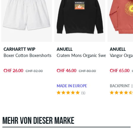
CARHARTT WIP
ANUELL
ANUELL
Boxer Cotton Boxershorts
Cratem Mons Organic Sweatshirt
Vangor Orga
CHF 26.00
CHF 46.00
CHF 65.00
CHF 32.00
CHF 80.00
MADE IN EUROPE
BACKPRINT
(1)
MEHR VON DIESER MARKE