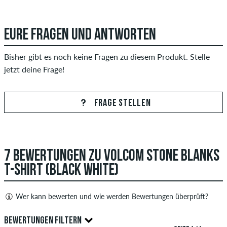
EURE FRAGEN UND ANTWORTEN
Bisher gibt es noch keine Fragen zu diesem Produkt. Stelle
jetzt deine Frage!
FRAGE STELLEN
7 BEWERTUNGEN ZU VOLCOM STONE BLANKS
T-SHIRT (BLACK WHITE)
Wer kann bewerten und wie werden Bewertungen überprüft?
Nur Personen mit einem skatedeluxe Kundenkonto können
BEWERTUNGEN FILTERN
Bewertungen abgeben. Diese werden erst nach unserer