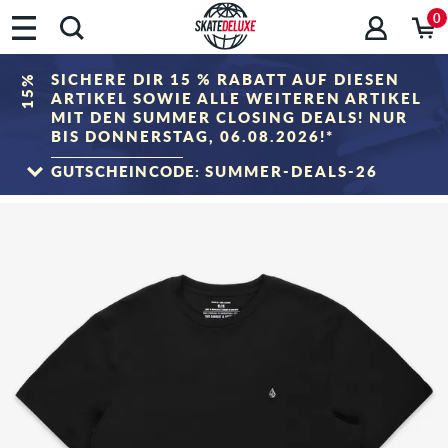
0
SICHERE DIR 15 % RABATT AUF DIESEN
15%
ARTIKEL SOWIE ALLE WEITEREN ARTIKEL
MIT DEN SUMMER CLOSING DEALS! NUR
BIS DONNERSTAG, 06.08.2026!*
GUTSCHEINCODE:
SUMMER-DEALS-26
ZUM SALE
*Gilt nur bis zum 06.08.2026, 23:59 (MESZ)! Der Rabatt wird im Warenkorb nach
Eingabe des Gutscheincodes abgezogen. Rabattierung erfolgt ausschließlich auf
Artikel der Kategorie „Sale". Der Gutschein ist nicht mit anderen Rabattgutscheinen
kombinierbar.