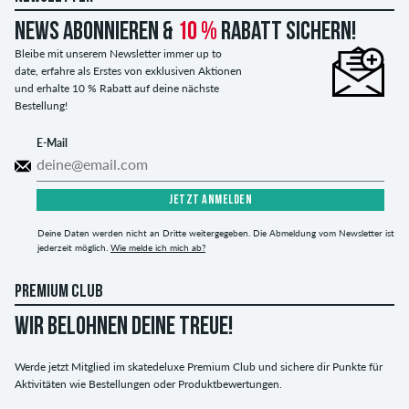
News abonnieren &
10 %
Rabatt sichern!
Bleibe mit unserem Newsletter immer up to
date, erfahre als Erstes von exklusiven Aktionen
und erhalte 10 % Rabatt auf deine nächste
Bestellung!
E-Mail
JETZT ANMELDEN
Deine Daten werden nicht an Dritte weitergegeben. Die Abmeldung vom Newsletter ist
jederzeit möglich.
Wie melde ich mich ab?
PREMIUM CLUB
WIR BELOHNEN DEINE TREUE!
Werde jetzt Mitglied im skatedeluxe Premium Club und sichere dir Punkte für
Aktivitäten wie Bestellungen oder Produktbewertungen.