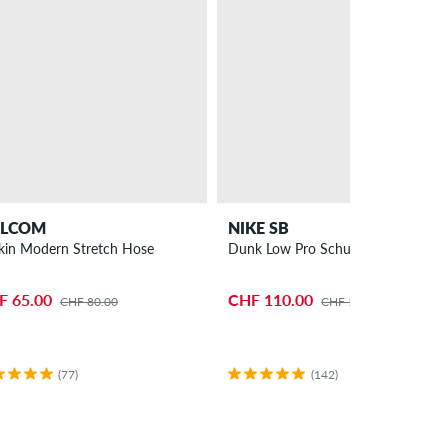
LCOM
NIKE SB
ckin Modern Stretch Hose
Dunk Low Pro Schuh
F 65.00
CHF 110.00
CHF 80.00
CHF 120.00
(77)
(142)