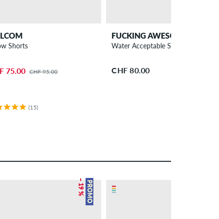
LCOM
FUCKING AWESOME
low Shorts
Water Acceptable Shorts
CHF 80.00
F 75.00
CHF 95.00
(15)
– 19 %
– 8 %
PROMO
PROMO