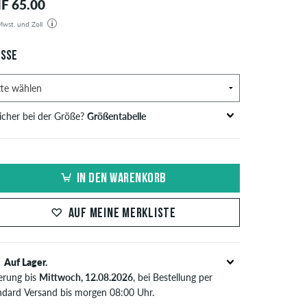
F 65.00
 Mwst. und Zoll
estellung wird aus unserem Lager in Deutschland verschickt. Alle Steuern und Zölle sind in dem
gten Preis enthalten. Es fallen außer den Versandkosten keine zusätzlichen Gebühren an.
SSE
icher bei der Größe?
Größentabelle
S
Inch-Weite (W)
Bundweite in cm
IN DEN WARENKORB
XS
26-27
66-69
S
28-29
71-73,5
AUF MEINE MERKLISTE
30-31
76-78,5
Auf Lager.
M
32-33
81-83,5
ferung bis
Mittwoch, 12.08.2026
, bei Bestellung per
34
86
ndard Versand bis morgen 08:00 Uhr.