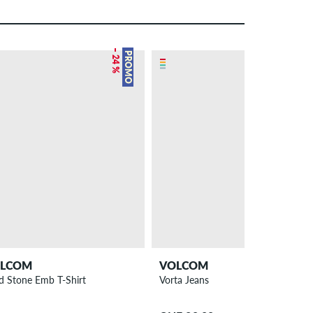
– 24 %
PROMO
LCOM
VOLCOM
id Stone Emb T-Shirt
Vorta Jeans