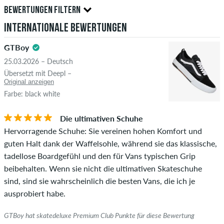
Nur Personen mit einem skatedeluxe Kundenkonto können
BEWERTUNGEN FILTERN
Bewertungen abgeben. Diese werden erst nach unserer
Internationale Bewertungen
Überprüfung veröffentlicht. Wir veröffentlichen sowohl
5.0
positive als auch negative Bewertungen. Bewertungen mit
GTBoy
beleidigenden oder obszönen Inhalten sowie Bewertungen,
25.03.2026 – Deutsch
die geltendes Recht oder Urheberrechte verletzen oder Spam
Übersetzt mit Deepl –
und Fremdwerbung enthalten, werden nicht veröffentlicht.
Original anzeigen
Die Sternebewertung des Artikels ist der Durchschnitt aller
Farbe: black white
STERNE
SORTIERUNG
Bewertungen.
Die ultimativen Schuhe
Ob die Bewertung von einer Person stammt, die diesen
Hervorragende Schuhe: Sie vereinen hohen Komfort und
Artikel wirklich gekauft hat, erkennst du am grünen Haken
guten Halt dank der Waffelsohle, während sie das klassische,
neben dem Namen mit dem Zusatz "Verifizierter Kauf". Bei
tadellose Boardgefühl und den für Vans typischen Grip
diesen Personen wurde der Kauf anhand ihrer Bestellungen
beibehalten. Wenn sie nicht die ultimativen Skateschuhe
überprüft. Bei Bewertungen ohne grünen Haken, können wir
sind, sind sie wahrscheinlich die besten Vans, die ich je
leider nicht garantieren, dass die Personen den Artikel
ausprobiert habe.
wirklich besitzen oder besessen haben.
GTBoy hat skatedeluxe Premium Club Punkte für diese Bewertung