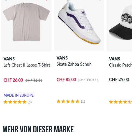
VANS
VANS
VANS
Skate Zahba Schuh
Left Chest II Loose T-Shirt
Classic Patc
CHF 85.00
CHF 29.00
CHF 110.00
CHF 26.00
CHF 32.00
MADE IN EUROPE
(1)
(3)
MEHR VON DIESER MARKE