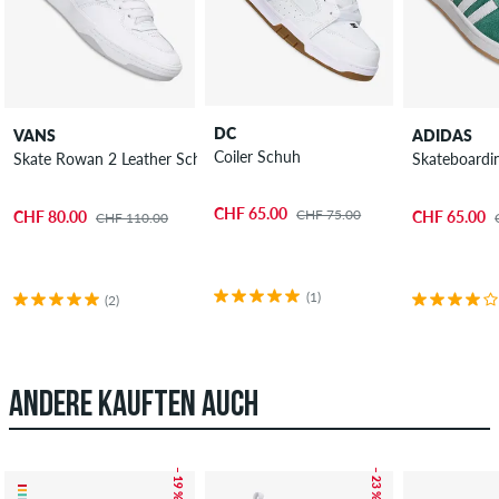
DC
VANS
ADIDAS
Coiler Schuh
Skate Rowan 2 Leather Schuh
Skateboard
CHF 65.00
CHF 75.00
CHF 80.00
CHF 65.00
CHF 110.00
(1)
(2)
ANDERE KAUFTEN AUCH
– 19 %
– 23 %