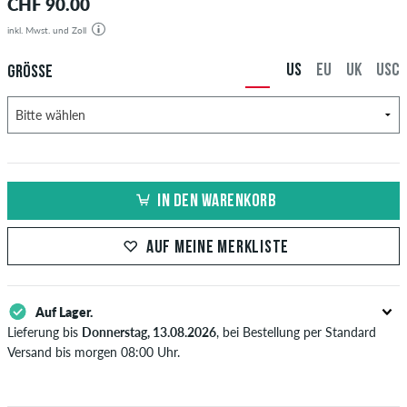
CHF 90.00
inkl. Mwst. und Zoll
US
EU
UK
USC
GRÖSSE
IN DEN WARENKORB
AUF MEINE MERKLISTE
Auf Lager.
Lieferung bis
Donnerstag, 13.08.2026
, bei Bestellung per Standard
Versand bis morgen 08:00 Uhr.
Gilt nur für Sofortzahlungsweisen wie Kreditkarte oder PayPal. Wenn
du per Vorkasse bezahlst, wird deine Bestellung erst nach Eingang