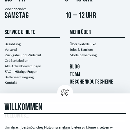
Wochenende:
Samstag
10 – 12 Uhr
SERVICE & HILFE
MEHR ÜBER
Bezahlung
Über skatedeluxe
Versand
Jobs & Karriere
Rückgabe und Widerruf
Modelbewerbung
Größentabellen
Alle Artikelbewertungen
BLOG
FAQ - Häufige Fragen
TEAM
Batterieentsorgung
GESCHENKGUTSCHEINE
Kontakt
WILLKOMMEN
FOLLOW US...
Um dir ein bestmögliches Nutzungserlebnis bieten zu können, setzen wir