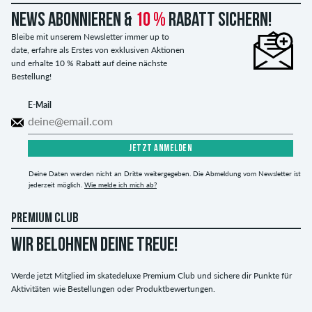
News abonnieren &
10 %
Rabatt sichern!
Bleibe mit unserem Newsletter immer up to
date, erfahre als Erstes von exklusiven Aktionen
und erhalte 10 % Rabatt auf deine nächste
Bestellung!
E-Mail
JETZT ANMELDEN
Deine Daten werden nicht an Dritte weitergegeben. Die Abmeldung vom Newsletter ist
jederzeit möglich.
Wie melde ich mich ab?
PREMIUM CLUB
WIR BELOHNEN DEINE TREUE!
Werde jetzt Mitglied im skatedeluxe Premium Club und sichere dir Punkte für
Aktivitäten wie Bestellungen oder Produktbewertungen.