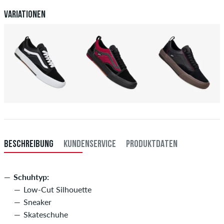
deiner Überweisung an dich versendet. Weitere Infos zu
Versand
&
Zahlung
.
Variationen
BESCHREIBUNG
KUNDENSERVICE
PRODUKTDATEN
Schuhtyp:
Low-Cut Silhouette
Sneaker
Skateschuhe