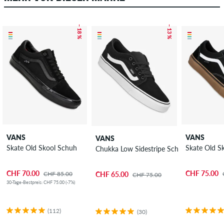
– 18 %
– 13 %
VANS
VANS
VANS
Skate Old Skool Schuh
Skate Old S
Chukka Low Sidestripe Schuh
CHF 70.00
CHF 75.00
CHF 85.00
CHF 65.00
CHF 75.00
30-Tage-Bestpreis: CHF 75.00 (-7%)
(112)
(30)