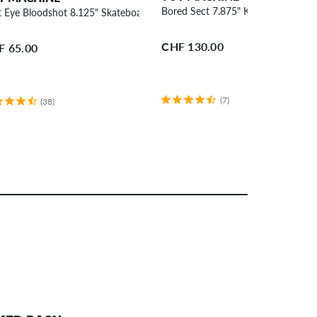
Bored Sect 7.875" Komplettboard
t Eye Bloodshot 8.125" Skateboard Deck
CHF 130.00
F 65.00
(7)
(38)