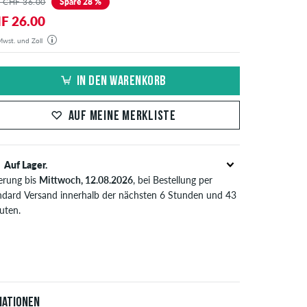
 CHF 36.00
Spare 28 %
F 26.00
 Mwst. und Zoll
estellung wird aus unserem Lager in Deutschland verschickt. Alle Steuern und Zölle sind in dem
gten Preis enthalten. Es fallen außer den Versandkosten keine zusätzlichen Gebühren an.
IN DEN WARENKORB
AUF MEINE MERKLISTE
Auf Lager.
ferung bis
Mittwoch, 12.08.2026
, bei Bestellung per
ndard Versand innerhalb der nächsten 6 Stunden und 43
uten.
t nur für Sofortzahlungsweisen wie Kreditkarte oder
Pal. Wenn du per Vorkasse bezahlst, wird deine
tellung erst nach Eingang deiner Überweisung an dich
sendet. Weitere Infos zu
Versand
&
Zahlung
.
iationen