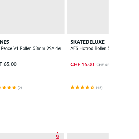
NES
SKATEDELUXE
ack
 Peace V1 Rollen 53mm 99A 4er Pack
AFS Hotrod Rollen 55mm 100A 4er
F 65.00
CHF 16.00
CHF 42.00
(2)
(15)
– 24 %