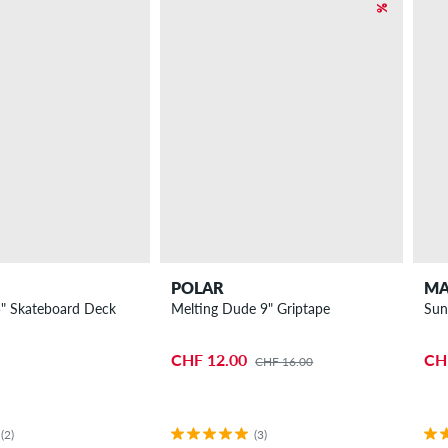
POLAR
MA
5" Skateboard Deck
Melting Dude 9" Griptape
Sun
CHF 12.00
CH
CHF 16.00
(2)
(3)