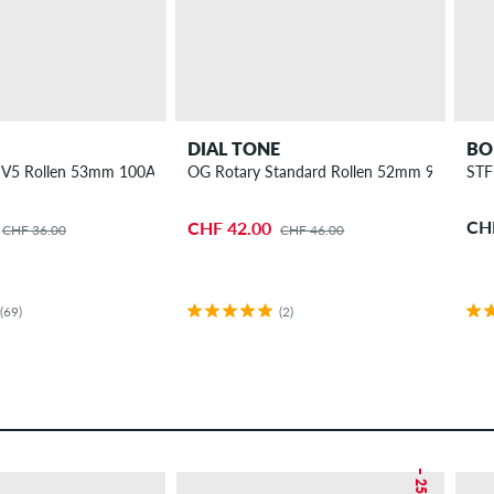
DIAL TONE
BO
er Pack
 V5 Rollen 53mm 100A 4er Pack
OG Rotary Standard Rollen 52mm 99A 4er P
STF
CH
CHF 42.00
CHF 36.00
CHF 46.00
(69)
(2)
– 25 %