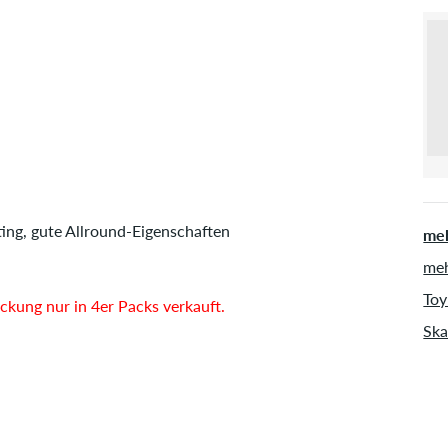
ting, gute Allround-Eigenschaften
meh
meh
Toy
kung nur in 4er Packs verkauft.
Ska