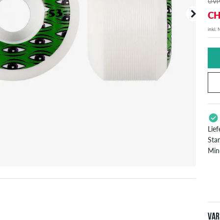
UVP
CH
inkl.
Deine B
angezei
Lie
Sta
Min
Gil
Pay
Bes
ver
Var