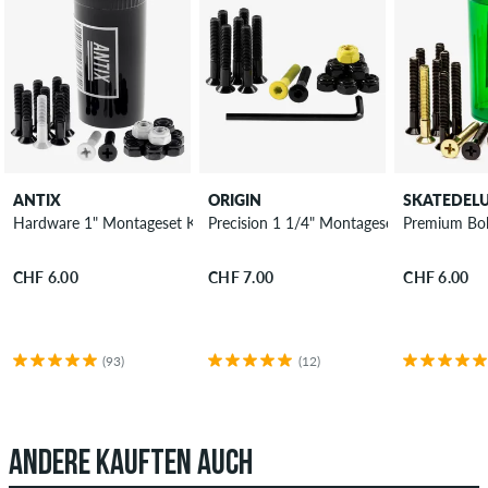
ANTIX
ORIGIN
SKATEDEL
Hardware 1" Montageset Kreuzschlitz
Precision 1 1/4" Montageset Innensechsk
Premium Bol
CHF 6.00
CHF 7.00
CHF 6.00
(93)
(12)
ANDERE KAUFTEN AUCH