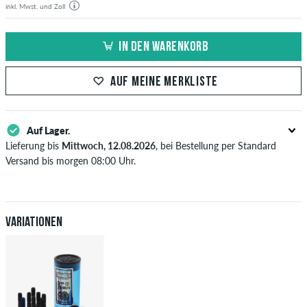
inkl. Mwst. und Zoll
IN DEN WARENKORB
AUF MEINE MERKLISTE
Auf Lager.
Lieferung bis
Mittwoch, 12.08.2026
, bei Bestellung per Standard
Versand bis morgen 08:00 Uhr.
Gilt nur für Sofortzahlungsweisen wie Kreditkarte oder PayPal. Wenn
du per Vorkasse bezahlst, wird deine Bestellung erst nach Eingang
deiner Überweisung an dich versendet. Weitere Infos zu
Versand
&
Zahlung
.
Variationen