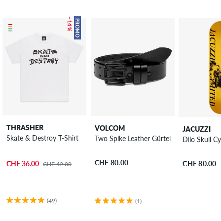
– 14 %
PROMO
THRASHER
VOLCOM
JACUZZI
Skate & Destroy T-Shirt
Two Spike Leather Gürtel
Dilo Skull C
CHF 80.00
CHF 36.00
CHF 80.00
CHF 42.00
(49)
(1)