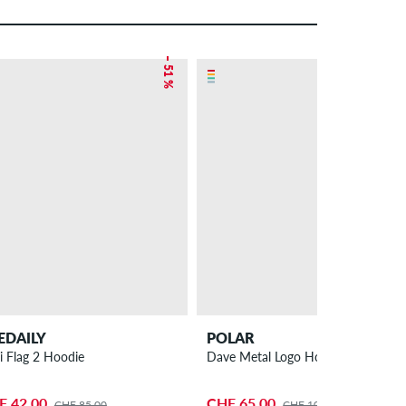
– 51 %
– 38 %
IEDAILY
POLAR
i Flag 2 Hoodie
Dave Metal Logo Hoodie
F 42.00
CHF 65.00
CHF 85.00
CHF 105.00