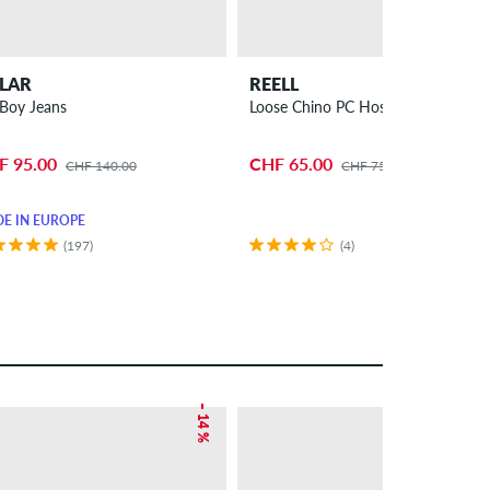
LAR
REELL
 Boy Jeans
Loose Chino PC Hose
F 95.00
CHF 65.00
CHF 140.00
CHF 75.00
E IN EUROPE
(197)
(4)
– 14 %
NEU