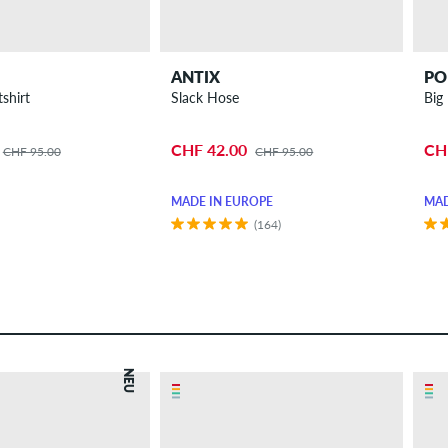
ANTIX
PO
shirt
Slack Hose
Big
CHF 42.00
CH
CHF 95.00
CHF 95.00
MADE IN EUROPE
MAD
(164)
NEU