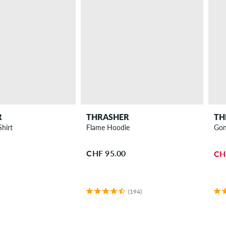
R
THRASHER
TH
hirt
Flame Hoodie
Gon
CHF 95.00
CH
(194)