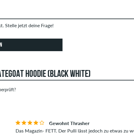
. Stelle jetzt deine Frage!
N
TEGOAT HOODIE (BLACK WHITE)
erprüft?
 können Bewertungen abgeben. Diese werden erst nach unserer 
STERNE
SOR
Bewertungen mit beleidigenden oder obszönen Inhalten sowie Be
ng enthalten, werden nicht veröffentlicht. Die Sternebewertung
Gewohnt Thrasher
Das Magazin- FETT. Der Pulli lässt jedoch zu etwas zu w