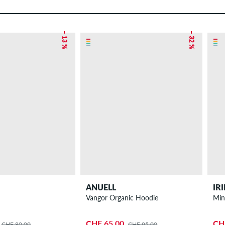
– 13 %
– 32 %
ANUELL
IR
Vangor Organic Hoodie
Min
CHF 65.00
CH
CHF 80.00
CHF 95.00