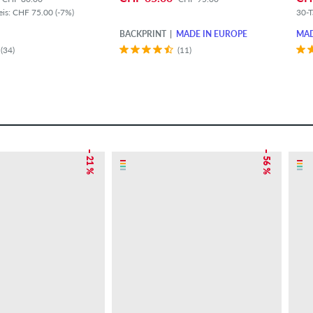
eis: CHF 75.00 (-7%)
30-T
BACKPRINT
MADE IN EUROPE
MAD
(34)
(11)
– 21 %
– 56 %