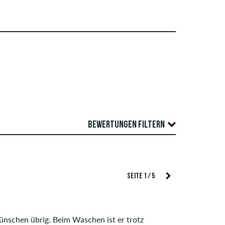
BEWERTUNGEN FILTERN
Überprüfung veröffentlicht. Wir veröffentlichen
TIERUNG
SEITE 1 / 5
wertungen, die geltendes Recht oder
 des Artikels ist der Durchschnitt aller
ünschen übrig. Beim Waschen ist er trotz