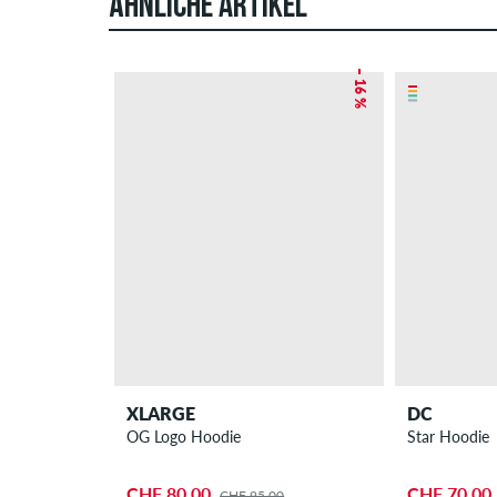
ÄHNLICHE ARTIKEL
– 16 %
XLARGE
DC
OG Logo Hoodie
Star Hoodie
CHF 80.00
CHF 70.00
CHF 95.00