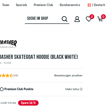
Team
Specials
Premium Club
Kundenservice
| Deutsch
0
0
RASHER SKATEGOAT HOODIE (BLACK WHITE)
Nr.: 91228
(48)
Bewertungen ansehen
Premium Club Punkte
Mehr Infos
 CHF 95.00
Spare 16 %