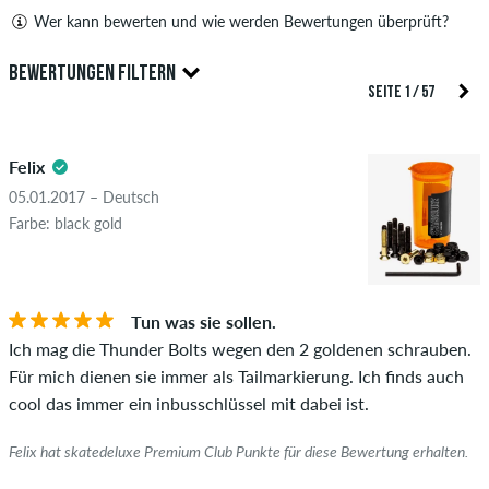
Wer kann bewerten und wie werden Bewertungen überprüft?
Nur Personen mit einem skatedeluxe Kundenkonto können
BEWERTUNGEN FILTERN
Bewertungen abgeben. Diese werden erst nach unserer
SEITE 1 / 57
Überprüfung veröffentlicht. Wir veröffentlichen sowohl
5.0
positive als auch negative Bewertungen. Bewertungen mit
Felix
beleidigenden oder obszönen Inhalten sowie Bewertungen,
die geltendes Recht oder Urheberrechte verletzen oder Spam
05.01.2017 – Deutsch
und Fremdwerbung enthalten, werden nicht veröffentlicht.
Farbe: black gold
Die Sternebewertung des Artikels ist der Durchschnitt aller
STERNE
SORTIERUNG
Bewertungen.
Tun was sie sollen.
Ob die Bewertung von einer Person stammt, die diesen
Ich mag die Thunder Bolts wegen den 2 goldenen schrauben.
Artikel wirklich gekauft hat, erkennst du am grünen Haken
Für mich dienen sie immer als Tailmarkierung. Ich finds auch
neben dem Namen mit dem Zusatz "Verifizierter Kauf". Bei
cool das immer ein inbusschlüssel mit dabei ist.
diesen Personen wurde der Kauf anhand ihrer Bestellungen
überprüft. Bei Bewertungen ohne grünen Haken, können wir
Felix hat skatedeluxe Premium Club Punkte für diese Bewertung erhalten.
leider nicht garantieren, dass die Personen den Artikel