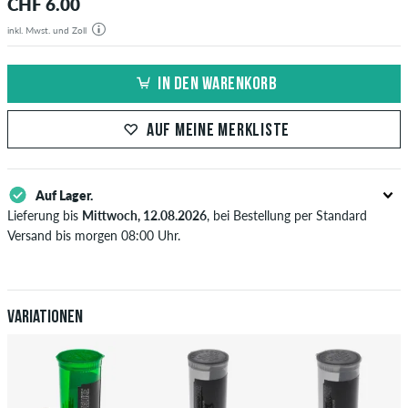
CHF 6.00
inkl. Mwst. und Zoll
IN DEN WARENKORB
AUF MEINE MERKLISTE
Auf Lager.
Lieferung bis
Mittwoch, 12.08.2026
, bei Bestellung per Standard
Versand bis morgen 08:00 Uhr.
Gilt nur für Sofortzahlungsweisen wie Kreditkarte oder PayPal. Wenn
du per Vorkasse bezahlst, wird deine Bestellung erst nach Eingang
deiner Überweisung an dich versendet. Weitere Infos zu
Versand
&
Zahlung
.
Variationen