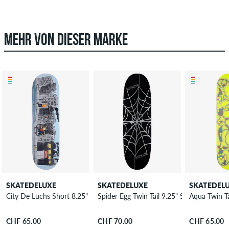
MEHR VON DIESER MARKE
SKATEDELUXE
SKATEDELUXE
SKATEDEL
City De Luchs Short 8.25" Skateboard Deck
Spider Egg Twin Tail 9.25" Skateboard De
Aqua Twin T
CHF 65.00
CHF 70.00
CHF 65.00