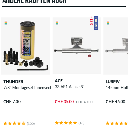
ANDERE KAUFTEN AUCH
– 13 %
PROMO
ACE
THUNDER
LURPIV
33 AF1 Achse 8"
7/8" Montageset Innensechskant
145mm Holl
CHF 35.00
CHF 7.00
CHF 46.00
CHF 40.00
(18)
(300)