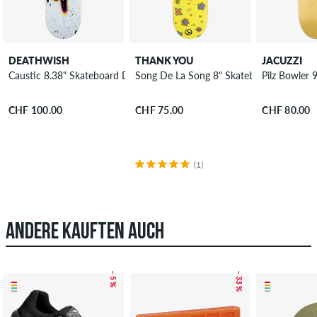
DEATHWISH
THANK YOU
JACUZZI
Caustic 8.38" Skateboard Deck
Song De La Song 8" Skateboard Deck
Pilz Bowler
CHF 100.00
CHF 75.00
CHF 80.00
(1)
ANDERE KAUFTEN AUCH
– 5 %
– 33 %