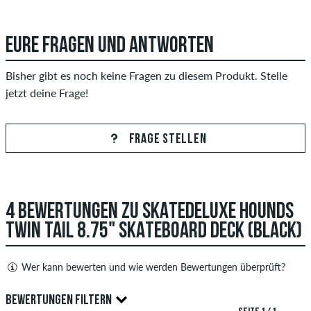
EURE FRAGEN UND ANTWORTEN
Bisher gibt es noch keine Fragen zu diesem Produkt. Stelle
jetzt deine Frage!
FRAGE STELLEN
4 BEWERTUNGEN ZU SKATEDELUXE HOUNDS
TWIN TAIL 8.75" SKATEBOARD DECK (BLACK)
Wer kann bewerten und wie werden Bewertungen überprüft?
Nur Personen mit einem skatedeluxe Kundenkonto können
BEWERTUNGEN FILTERN
Bewertungen abgeben. Diese werden erst nach unserer