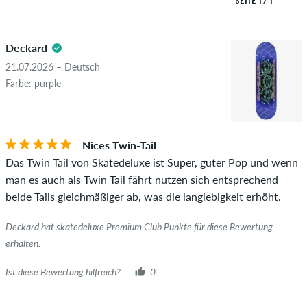
SEITE 1 / 1
Überprüfung veröffentlicht. Wir veröffentlichen sowohl
5.0
positive als auch negative Bewertungen. Bewertungen mit
Deckard
beleidigenden oder obszönen Inhalten sowie Bewertungen,
die geltendes Recht oder Urheberrechte verletzen oder Spam
21.07.2026 – Deutsch
und Fremdwerbung enthalten, werden nicht veröffentlicht.
Farbe: purple
Die Sternebewertung des Artikels ist der Durchschnitt aller
STERNE
SORTIERUNG
Bewertungen.
Nices Twin-Tail
Ob die Bewertung von einer Person stammt, die diesen
Das Twin Tail von Skatedeluxe ist Super, guter Pop und wenn
Artikel wirklich gekauft hat, erkennst du am grünen Haken
man es auch als Twin Tail fährt nutzen sich entsprechend
neben dem Namen mit dem Zusatz "Verifizierter Kauf". Bei
beide Tails gleichmäßiger ab, was die langlebigkeit erhöht.
diesen Personen wurde der Kauf anhand ihrer Bestellungen
überprüft. Bei Bewertungen ohne grünen Haken, können wir
Deckard hat skatedeluxe Premium Club Punkte für diese Bewertung
leider nicht garantieren, dass die Personen den Artikel
erhalten.
wirklich besitzen oder besessen haben.
Ist diese Bewertung hilfreich?
0