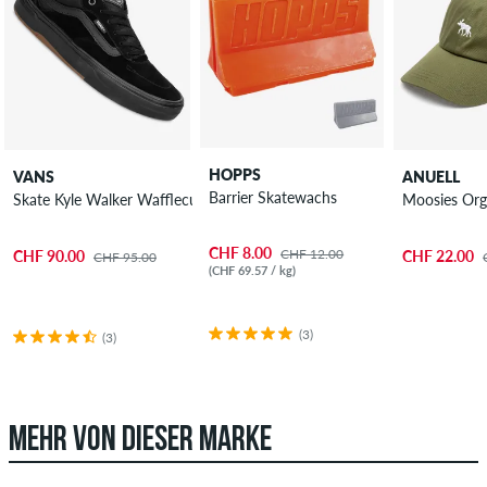
HOPPS
VANS
ANUELL
Barrier Skatewachs
Skate Kyle Walker Wafflecup Schuh
Moosies Org
CHF 8.00
CHF 12.00
CHF 90.00
CHF 22.00
CHF 95.00
(CHF 69.57 / kg)
(3)
(3)
MEHR VON DIESER MARKE