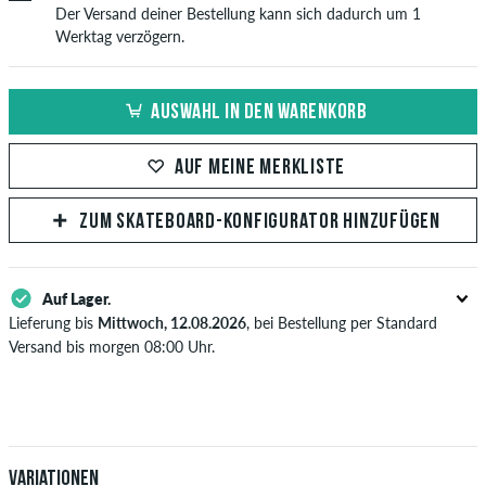
Der Versand deiner Bestellung kann sich dadurch um 1
Werktag verzögern.
AUSWAHL IN DEN WARENKORB
AUF MEINE MERKLISTE
ZUM SKATEBOARD-KONFIGURATOR HINZUFÜGEN
Auf Lager.
Lieferung bis
Mittwoch, 12.08.2026
, bei Bestellung per Standard
Versand bis morgen 08:00 Uhr.
Gilt nur für Sofortzahlungsweisen wie Kreditkarte oder PayPal. Wenn
du per Vorkasse bezahlst, wird deine Bestellung erst nach Eingang
deiner Überweisung an dich versendet. Weitere Infos zu
Versand
&
Zahlung
.
Variationen