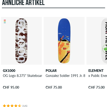
ÄHNLICHE ARTIKEL
GX1000
POLAR
ELEMENT
OG Logo 8.375" Skateboard Deck
Gonzalez Soldier 1991 Jr. 8.65" Skateboa
x Public En
CHF 95.00
CHF 75.00
CHF 75.00
(15)