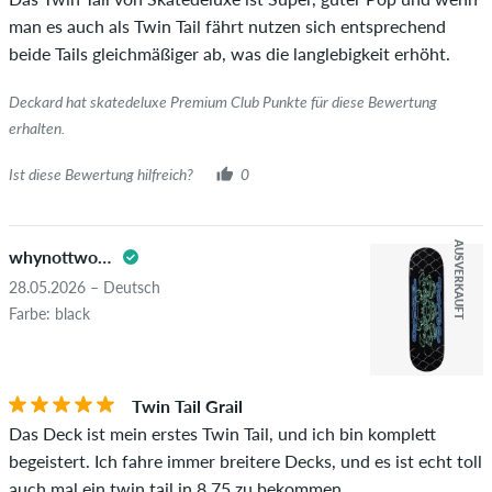
Artikel wirklich gekauft hat, erkennst du am grünen Haken
man es auch als Twin Tail fährt nutzen sich entsprechend
neben dem Namen mit dem Zusatz "Verifizierter Kauf". Bei
beide Tails gleichmäßiger ab, was die langlebigkeit erhöht.
diesen Personen wurde der Kauf anhand ihrer Bestellungen
überprüft. Bei Bewertungen ohne grünen Haken, können wir
Deckard hat skatedeluxe Premium Club Punkte für diese Bewertung
leider nicht garantieren, dass die Personen den Artikel
erhalten.
wirklich besitzen oder besessen haben.
Ist diese Bewertung hilfreich?
0
AUSVERKAUFT
whynottwotails
28.05.2026 – Deutsch
Farbe: black
Twin Tail Grail
Das Deck ist mein erstes Twin Tail, und ich bin komplett
begeistert. Ich fahre immer breitere Decks, und es ist echt toll
auch mal ein twin tail in 8.75 zu bekommen.