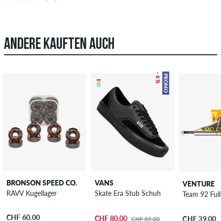
ANDERE KAUFTEN AUCH
– 6 %
PROMO
BRONSON SPEED CO.
VANS
VENTURE
RAVV Kugellager
Skate Era Stub Schuh
Team 92 Full
CHF 60.00
CHF 80.00
CHF 39.00
CHF 85.00