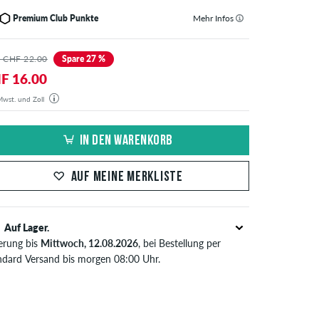
Premium Club Punkte
Mehr Infos
 CHF 22.00
Spare 27 %
F 16.00
 Mwst. und Zoll
estellung wird aus unserem Lager in Deutschland verschickt. Alle Steuern und Zölle sind in dem
gten Preis enthalten. Es fallen außer den Versandkosten keine zusätzlichen Gebühren an.
IN DEN WARENKORB
AUF MEINE MERKLISTE
Auf Lager.
ferung bis
Mittwoch, 12.08.2026
, bei Bestellung per
ndard Versand bis morgen 08:00 Uhr.
t nur für Sofortzahlungsweisen wie Kreditkarte oder
Pal. Wenn du per Vorkasse bezahlst, wird deine
tellung erst nach Eingang deiner Überweisung an dich