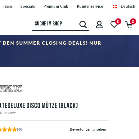
Team
Specials
Premium Club
Kundenservice
| Deutsch
0
0
IT DEN SUMMER CLOSING DEALS! NUR
er Kategorie „Sale". Der Gutschein ist nicht mit anderen Rabattgutscheinen
ATEDELUXE DISCO MÜTZE (BLACK)
Nr.: 108892
(48)
Bewertungen ansehen