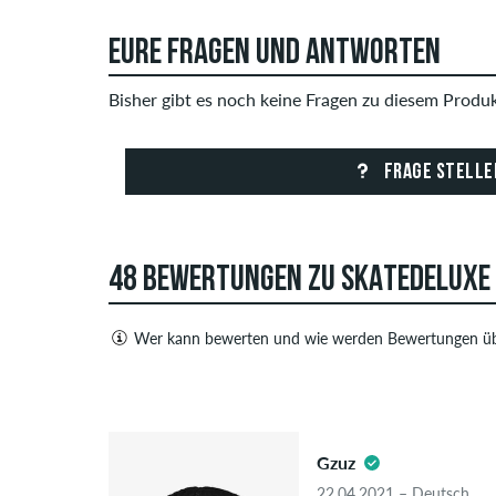
EURE FRAGEN UND ANTWORTEN
Bisher gibt es noch keine Fragen zu diesem Produkt
FRAGE STELLE
48 BEWERTUNGEN ZU SKATEDELUXE 
Wer kann bewerten und wie werden Bewertungen üb
Nur Personen mit einem skatedeluxe Kundenkonto
sowohl positive als auch negative Bewertungen. 
5.0
Urheberrechte verletzen oder Spam und Fremdwerbu
Bewertungen.
Gzuz
22.04.2021 – Deutsch