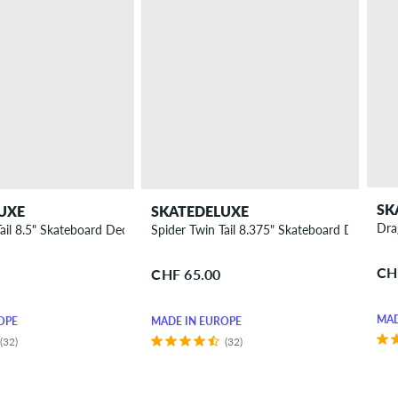
SK
UXE
SKATEDELUXE
Dra
ail 8.5" Skateboard Deck
Spider Twin Tail 8.375" Skateboard Deck
CH
CHF 65.00
MAD
OPE
MADE IN EUROPE
(32)
(32)