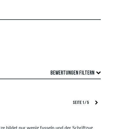
BEWERTUNGEN FILTERN
Überprüfung veröffentlicht. Wir veröffentlichen
TIERUNG
SEITE 1 / 5
wertungen, die geltendes Recht oder
 des Artikels ist der Durchschnitt aller
e bildet nur wenig fusseln und der Schriftzug