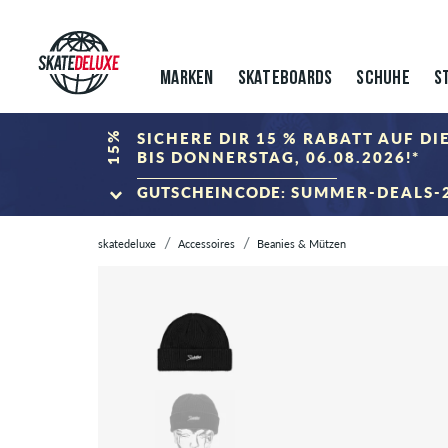
MARKEN
SKATEBOARDS
SCHUHE
S
15%
SICHERE DIR 15 % RABATT AUF D
BIS DONNERSTAG, 06.08.2026!*
GUTSCHEINCODE:
SUMMER-DEALS-
ZUM SALE
skatedeluxe
Accessoires
Beanies & Mützen
*Gilt nur bis zum 06.08.2026, 23:59 (MESZ)! Der Rabatt wird im Ware
kombinierbar.