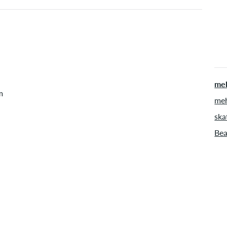
ver
meh
m
meh
ska
Bea