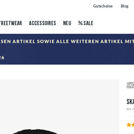
Gutscheine
Blog
TREETWEAR
ACCESSOIRES
NEU
SALE
IESEN ARTIKEL SOWIE ALLE WEITEREN ARTIKEL M
26
nkorb nach Eingabe des Gutscheincodes abgezogen. Rabattierung erfolgt ausschließlich auf Artikel d
SK
Art. 