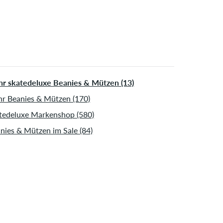
sendet. Weitere Infos zu
Versand
&
Zahlung
.
r skatedeluxe Beanies & Mützen (13)
r Beanies & Mützen (170)
tedeluxe Markenshop (580)
nies & Mützen im Sale (84)