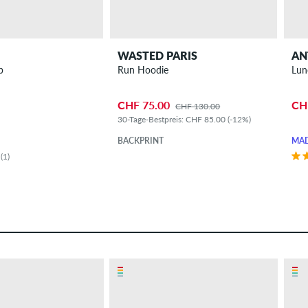
WASTED PARIS
AN
p
Run Hoodie
Lun
CHF 75.00
CH
CHF 130.00
30-Tage-Bestpreis: CHF 85.00 (-12%)
BACKPRINT
MAD
(1)