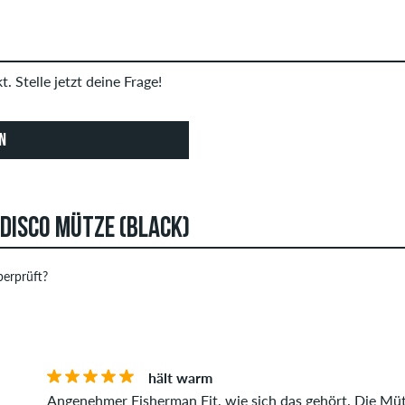
. Stelle jetzt deine Frage!
N
DISCO MÜTZE (BLACK)
erprüft?
 können Bewertungen abgeben. Diese werden erst nach unserer 
STERNE
SOR
Bewertungen mit beleidigenden oder obszönen Inhalten sowie Be
ng enthalten, werden nicht veröffentlicht. Die Sternebewertung
hält warm
Angenehmer Fisherman Fit, wie sich das gehört. Die Mütz