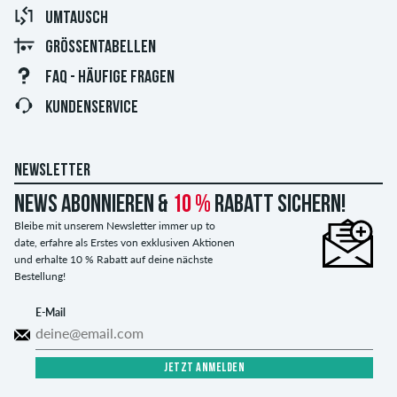
UMTAUSCH
GRÖSSENTABELLEN
FAQ - HÄUFIGE FRAGEN
KUNDENSERVICE
NEWSLETTER
News abonnieren &
10 %
Rabatt sichern!
Bleibe mit unserem Newsletter immer up to
date, erfahre als Erstes von exklusiven Aktionen
und erhalte 10 % Rabatt auf deine nächste
Bestellung!
E-Mail
JETZT ANMELDEN