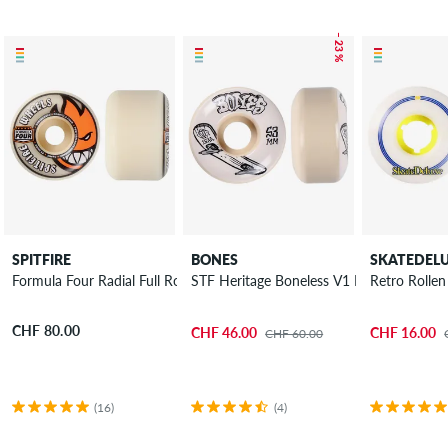
– 23 %
SPITFIRE
BONES
SKATEDEL
Formula Four Radial Full Rollen 56 mm 99A 4er Pack
STF Heritage Boneless V1 Rollen 53mm 
Retro Rolle
CHF 80.00
CHF 46.00
CHF 16.00
CHF 60.00
(16)
(4)