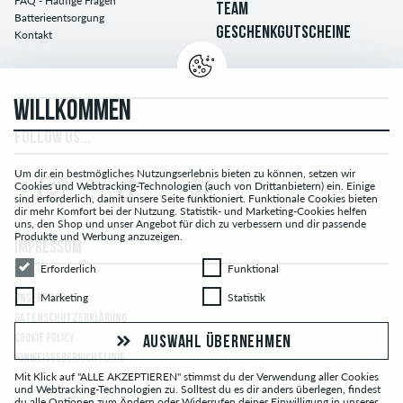
FAQ - Häufige Fragen
TEAM
Batterieentsorgung
GESCHENKGUTSCHEINE
Kontakt
WILLKOMMEN
FOLLOW US...
Um dir ein bestmögliches Nutzungserlebnis bieten zu können, setzen wir
Cookies und Webtracking-Technologien (auch von Drittanbietern) ein. Einige
sind erforderlich, damit unsere Seite funktioniert. Funktionale Cookies bieten
dir mehr Komfort bei der Nutzung. Statistik- und Marketing-Cookies helfen
uns, den Shop und unser Angebot für dich zu verbessern und dir passende
Produkte und Werbung anzuzeigen.
IMPRESSUM
Erforderlich
Funktional
Erforderlich
Funktional
Marketing
Statistik
Marketing
Statistik
UNSERE AGB
DATENSCHUTZERKLÄRUNG
COOKIE POLICY
AUSWAHL ÜBERNEHMEN
HINWEISGEBERRICHTLINIE
Mit Klick auf "ALLE AKZEPTIEREN" stimmst du der Verwendung aller Cookies
und Webtracking-Technologien zu. Solltest du es dir anders überlegen, findest
du alle Optionen zum Ändern oder Widerrufen deiner Einwilligung in unserer