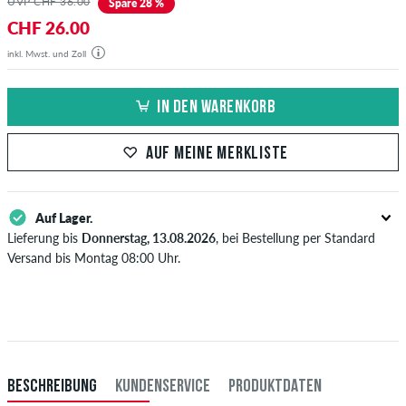
UVP CHF 36.00
Spare 28 %
CHF 26.00
inkl. Mwst. und Zoll
IN DEN WARENKORB
AUF MEINE MERKLISTE
Auf Lager.
Lieferung bis
Donnerstag, 13.08.2026
, bei Bestellung per Standard
Versand bis Montag 08:00 Uhr.
Gilt nur für Sofortzahlungsweisen wie Kreditkarte oder PayPal. Wenn
du per Vorkasse bezahlst, wird deine Bestellung erst nach Eingang
deiner Überweisung an dich versendet. Weitere Infos zu
Versand
&
Zahlung
.
BESCHREIBUNG
KUNDENSERVICE
PRODUKTDATEN