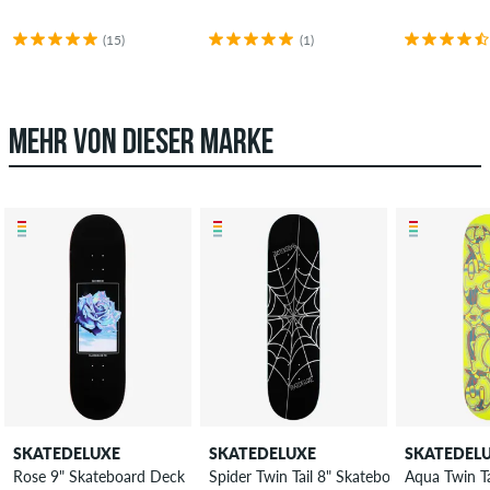
(15)
(1)
MEHR VON DIESER MARKE
SKATEDELUXE
SKATEDELUXE
SKATEDEL
Rose 9" Skateboard Deck
Spider Twin Tail 8" Skateboard Deck
Aqua Twin T