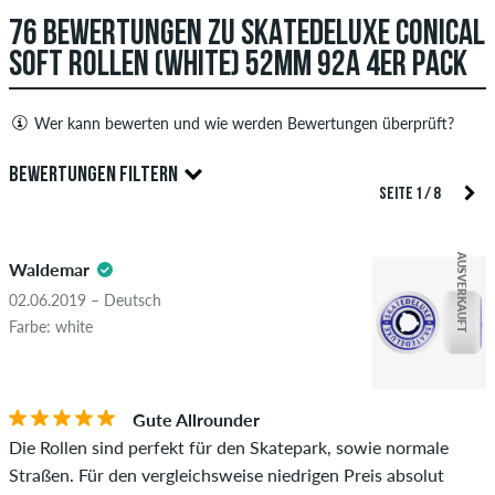
76 BEWERTUNGEN ZU SKATEDELUXE CONICAL
SOFT ROLLEN (WHITE) 52MM 92A 4ER PACK
Wer kann bewerten und wie werden Bewertungen überprüft?
Nur Personen mit einem skatedeluxe Kundenkonto können
BEWERTUNGEN FILTERN
Bewertungen abgeben. Diese werden erst nach unserer
SEITE 1 / 8
Überprüfung veröffentlicht. Wir veröffentlichen sowohl
5.0
positive als auch negative Bewertungen. Bewertungen mit
AUSVERKAUFT
Waldemar
beleidigenden oder obszönen Inhalten sowie Bewertungen,
die geltendes Recht oder Urheberrechte verletzen oder Spam
02.06.2019 – Deutsch
und Fremdwerbung enthalten, werden nicht veröffentlicht.
Farbe: white
Die Sternebewertung des Artikels ist der Durchschnitt aller
STERNE
SORTIERUNG
Bewertungen.
Gute Allrounder
Ob die Bewertung von einer Person stammt, die diesen
Die Rollen sind perfekt für den Skatepark, sowie normale
Artikel wirklich gekauft hat, erkennst du am grünen Haken
Straßen. Für den vergleichsweise niedrigen Preis absolut
neben dem Namen mit dem Zusatz "Verifizierter Kauf". Bei