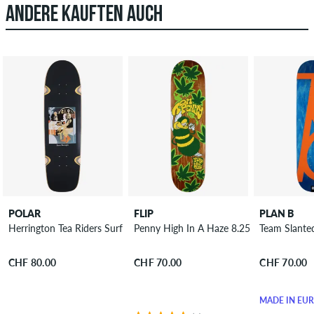
ANDERE KAUFTEN AUCH
POLAR
FLIP
PLAN B
Herrington Tea Riders Surf Jr. Wheel Wells 8.75" Skateboard Deck
Penny High In A Haze 8.25" Skateboard 
Team Slante
CHF 80.00
CHF 70.00
CHF 70.00
MADE IN EU