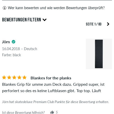
Wer kann bewerten und wie werden Bewertungen überprüft?
Nur Personen mit einem skatedeluxe Kundenkonto können
BEWERTUNGEN FILTERN
Bewertungen abgeben. Diese werden erst nach unserer
SEITE 1 / 83
Überprüfung veröffentlicht. Wir veröffentlichen sowohl
5.0
positive als auch negative Bewertungen. Bewertungen mit
Jörn
beleidigenden oder obszönen Inhalten sowie Bewertungen,
die geltendes Recht oder Urheberrechte verletzen oder Spam
16.04.2018 – Deutsch
und Fremdwerbung enthalten, werden nicht veröffentlicht.
Farbe: black
Die Sternebewertung des Artikels ist der Durchschnitt aller
STERNE
SORTIERUNG
Bewertungen.
Blankes for the planks
Ob die Bewertung von einer Person stammt, die diesen
Blankes Grip für umme zum Deck dazu. Gripped super, ist
Artikel wirklich gekauft hat, erkennst du am grünen Haken
perforiert so des es keine Luftblasen gibt. Top top. Läuft
neben dem Namen mit dem Zusatz "Verifizierter Kauf". Bei
diesen Personen wurde der Kauf anhand ihrer Bestellungen
Jörn hat skatedeluxe Premium Club Punkte für diese Bewertung erhalten.
überprüft. Bei Bewertungen ohne grünen Haken, können wir
leider nicht garantieren, dass die Personen den Artikel
Ist diese Bewertung hilfreich?
5