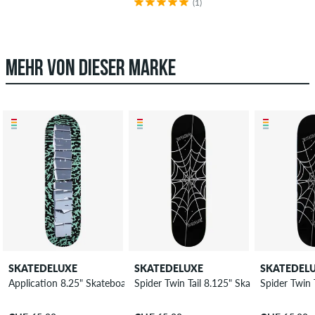
(1)
MEHR VON DIESER MARKE
SKATEDELUXE
SKATEDELUXE
SKATEDEL
Application 8.25" Skateboard Deck
Spider Twin Tail 8.125" Skateboard Deck
Spider Twin 