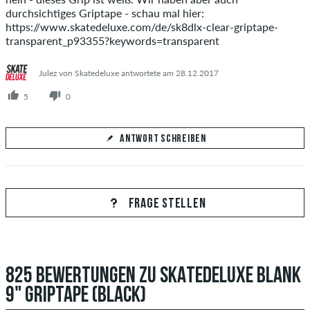
durchsichtiges Griptape - schau mal hier:
https://www.skatedeluxe.com/de/sk8dlx-clear-griptape-
transparent_p93355?keywords=transparent
Julez von Skatedeluxe antwortete am 28.12.2017
5
0
ANTWORT SCHREIBEN
Deine Antwort
Beantworte hier die Frage von tom
FRAGE STELLEN
825 BEWERTUNGEN ZU SKATEDELUXE BLANK
ANTWORT ABSCHICKEN
9" GRIPTAPE (BLACK)