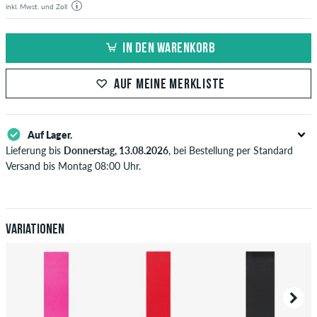
inkl. Mwst. und Zoll
IN DEN WARENKORB
AUF MEINE MERKLISTE
Auf Lager.
Lieferung bis
Donnerstag, 13.08.2026
, bei Bestellung per Standard
Versand bis Montag 08:00 Uhr.
Gilt nur für Sofortzahlungsweisen wie Kreditkarte oder PayPal. Wenn
du per Vorkasse bezahlst, wird deine Bestellung erst nach Eingang
deiner Überweisung an dich versendet. Weitere Infos zu
Versand
&
Zahlung
.
Variationen