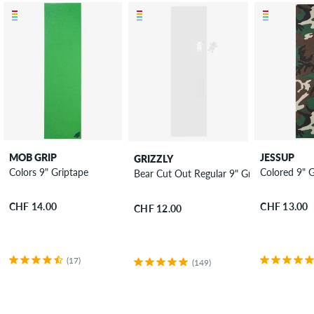
MOB GRIP
JESSUP
GRIZZLY
Colors 9" Griptape
Colored 9" 
Bear Cut Out Regular 9" Griptape
CHF 14.00
CHF 13.00
CHF 12.00
(17)
(149)