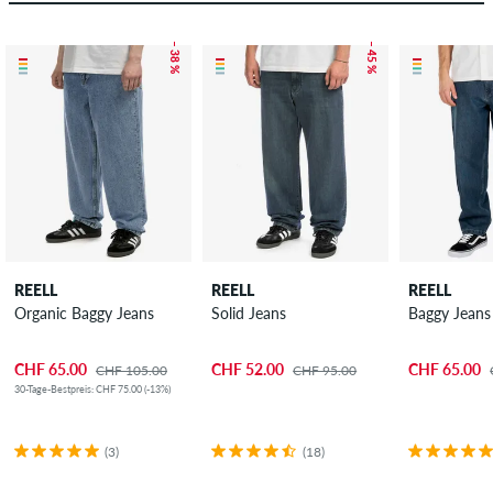
– 38 %
– 45 %
REELL
REELL
REELL
Organic Baggy Jeans
Solid Jeans
Baggy Jeans
CHF 65.00
CHF 52.00
CHF 65.00
CHF 105.00
CHF 95.00
30-Tage-Bestpreis: CHF 75.00 (-13%)
(3)
(18)