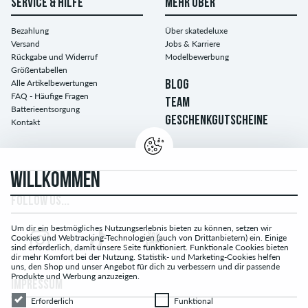
SERVICE & HILFE
MEHR ÜBER
Bezahlung
Über skatedeluxe
Versand
Jobs & Karriere
Rückgabe und Widerruf
Modelbewerbung
Größentabellen
Alle Artikelbewertungen
BLOG
FAQ - Häufige Fragen
TEAM
Batterieentsorgung
GESCHENKGUTSCHEINE
Kontakt
WILLKOMMEN
FOLLOW US...
Um dir ein bestmögliches Nutzungserlebnis bieten zu können, setzen wir
Cookies und Webtracking-Technologien (auch von Drittanbietern) ein. Einige
sind erforderlich, damit unsere Seite funktioniert. Funktionale Cookies bieten
dir mehr Komfort bei der Nutzung. Statistik- und Marketing-Cookies helfen
uns, den Shop und unser Angebot für dich zu verbessern und dir passende
Produkte und Werbung anzuzeigen.
IMPRESSUM
Erforderlich
Funktional
Erforderlich
Funktional