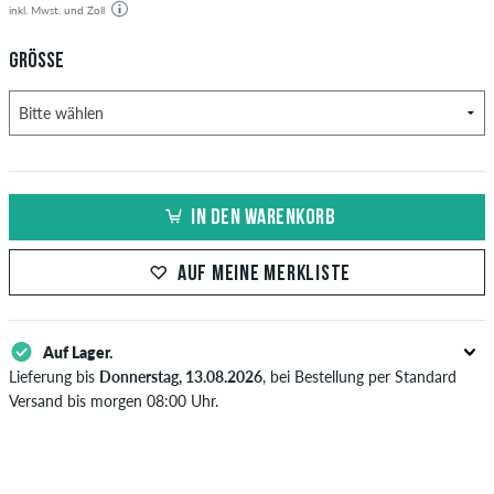
inkl. Mwst. und Zoll
GRÖSSE
IN DEN WARENKORB
AUF MEINE MERKLISTE
Auf Lager.
Lieferung bis
Donnerstag, 13.08.2026
, bei Bestellung per Standard
Versand bis morgen 08:00 Uhr.
Gilt nur für Sofortzahlungsweisen wie Kreditkarte oder PayPal. Wenn
du per Vorkasse bezahlst, wird deine Bestellung erst nach Eingang
deiner Überweisung an dich versendet. Weitere Infos zu
Versand
&