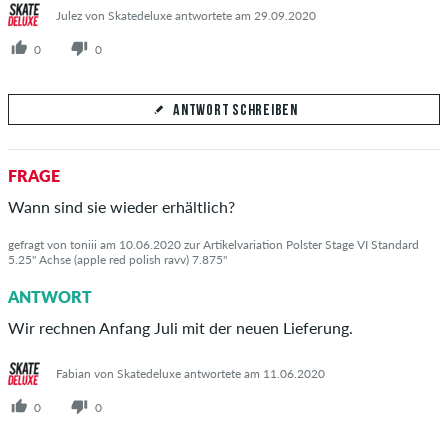
Julez von Skatedeluxe antwortete am 29.09.2020
0
0
ANTWORT SCHREIBEN
Deine Antwort
FRAGE
Beantworte hier die Frage von Daniel
Wann sind sie wieder erhältlich?
gefragt von toniii am 10.06.2020 zur Artikelvariation Polster Stage VI Standard
5.25" Achse (apple red polish ravv) 7.875"
ANTWORT
ANTWORT ABSCHICKEN
Wir rechnen Anfang Juli mit der neuen Lieferung.
Fabian von Skatedeluxe antwortete am 11.06.2020
0
0