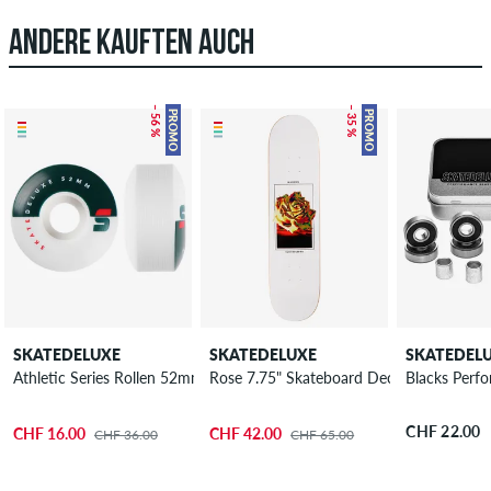
ANDERE KAUFTEN AUCH
– 56 %
– 35 %
PROMO
PROMO
SKATEDELUXE
SKATEDELUXE
SKATEDEL
Athletic Series Rollen 52mm 100A 4er Pack
Rose 7.75" Skateboard Deck
Blacks Perf
CHF 22.00
CHF 16.00
CHF 42.00
CHF 36.00
CHF 65.00