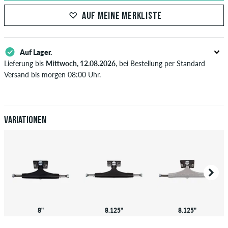
AUF MEINE MERKLISTE
Auf Lager.
Lieferung bis
Mittwoch, 12.08.2026
, bei Bestellung per Standard
Versand bis morgen 08:00 Uhr.
Gilt nur für Sofortzahlungsweisen wie Kreditkarte oder PayPal. Wenn
du per Vorkasse bezahlst, wird deine Bestellung erst nach Eingang
deiner Überweisung an dich versendet. Weitere Infos zu
Versand
&
Zahlung
.
Variationen
8"
8.125"
8.125"