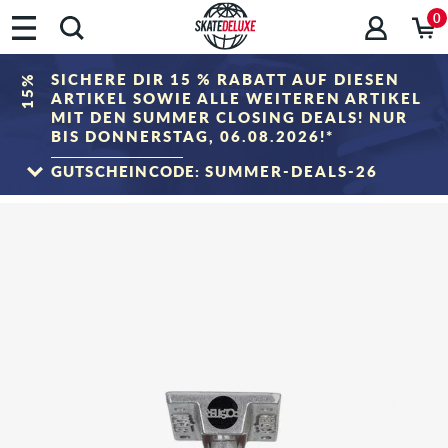
0
SICHERE DIR 15 % RABATT AUF DIESEN
15%
ARTIKEL SOWIE ALLE WEITEREN ARTIKEL
MIT DEN SUMMER CLOSING DEALS! NUR
BIS DONNERSTAG, 06.08.2026!*
GUTSCHEINCODE:
SUMMER-DEALS-26
ZUM SALE
*Gilt nur bis zum 06.08.2026, 23:59 (MESZ)! Der Rabatt wird im Warenkorb nach
Eingabe des Gutscheincodes abgezogen. Rabattierung erfolgt ausschließlich auf
Artikel der Kategorie „Sale". Der Gutschein ist nicht mit anderen Rabattgutscheinen
kombinierbar.