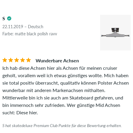
Überprüfung veröffentlicht. Wir veröffentlichen sowohl
4.5
positive als auch negative Bewertungen. Bewertungen mit
S
beleidigenden oder obszönen Inhalten sowie Bewertungen,
die geltendes Recht oder Urheberrechte verletzen oder Spam
22.11.2019 – Deutsch
und Fremdwerbung enthalten, werden nicht veröffentlicht.
Farbe: matte black polish ravv
Die Sternebewertung des Artikels ist der Durchschnitt aller
STERNE
SORTIERUNG
Bewertungen.
Wunderbare Achsen
Ob die Bewertung von einer Person stammt, die diesen
Ich hab diese Achsen hier als Achsen für meinen cruiser
Artikel wirklich gekauft hat, erkennst du am grünen Haken
geholt, vorallem weil ich etwas günstiges wollte. Mich haben
neben dem Namen mit dem Zusatz "Verifizierter Kauf". Bei
sie total positiv überrascht, qualitativ können Polster Achsen
diesen Personen wurde der Kauf anhand ihrer Bestellungen
wunderbar mit anderen Markenachsen mithalten.
überprüft. Bei Bewertungen ohne grünen Haken, können wir
Mittlerweile bin ich sie auch am Skateboard gefahren, und
leider nicht garantieren, dass die Personen den Artikel
bin immernoch sehr zufrieden. Wer günstige Mid Achsen
wirklich besitzen oder besessen haben.
sucht: Diese hier.
S hat skatedeluxe Premium Club Punkte für diese Bewertung erhalten.