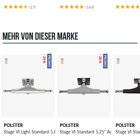
(17)
(165)
MEHR VON DIESER MARKE
– 24 %
– 28 %
PROMO
PROMO
POLSTER
POLSTER
POLSTER
Stage VI Light Standard 5.85" Achse 8.5"
Stage VI Standard 5.25" Achse 7.875"
Stage VI Sta