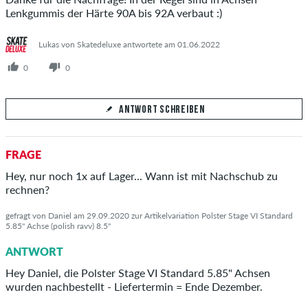
Lenkgummis der Härte 90A bis 92A verbaut :)
Lukas von Skatedeluxe antwortete am 01.06.2022
0
0
ANTWORT SCHREIBEN
Deine Antwort
FRAGE
Beantworte hier die Frage von Ben
Hey, nur noch 1x auf Lager... Wann ist mit Nachschub zu
rechnen?
gefragt von Daniel am 29.09.2020 zur Artikelvariation Polster Stage VI Standard
5.85" Achse (polish ravv) 8.5"
ANTWORT ABSCHICKEN
ANTWORT
Hey Daniel, die Polster Stage VI Standard 5.85" Achsen
wurden nachbestellt - Liefertermin = Ende Dezember.