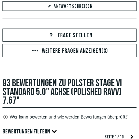
ANTWORT SCHREIBEN
Deine Antwort
Beantworte hier die Frage von toniii
FRAGE STELLEN
WEITERE FRAGEN ANZEIGEN(3)
ANTWORT ABSCHICKEN
93 BEWERTUNGEN ZU POLSTER STAGE VI
STANDARD 5.0" ACHSE (POLISHED RAVV)
7.67"
Wer kann bewerten und wie werden Bewertungen überprüft?
Nur Personen mit einem skatedeluxe Kundenkonto können
BEWERTUNGEN FILTERN
Bewertungen abgeben. Diese werden erst nach unserer
SEITE 1 / 10