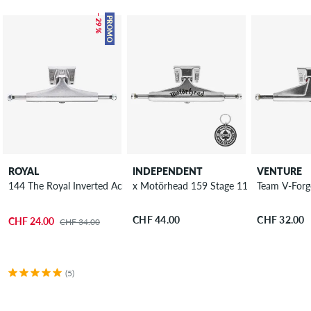
– 29 %
PROMO
ROYAL
INDEPENDENT
VENTURE
144 The Royal Inverted Achse 8.25"
x Motörhead 159 Stage 11 Hollow Achse
Team V-Forg
CHF 44.00
CHF 32.00
CHF 24.00
CHF 34.00
(5)