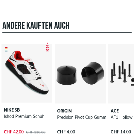
ANDERE KAUFTEN AUCH
– 62 %
NIKE SB
ORIGIN
ACE
Ishod Premium Schuh
Precision Pivot Cup Gummi 2er Pack
AF1 Hollow 
CHF 42.00
CHF 4.00
CHF 14.00
CHF 110.00