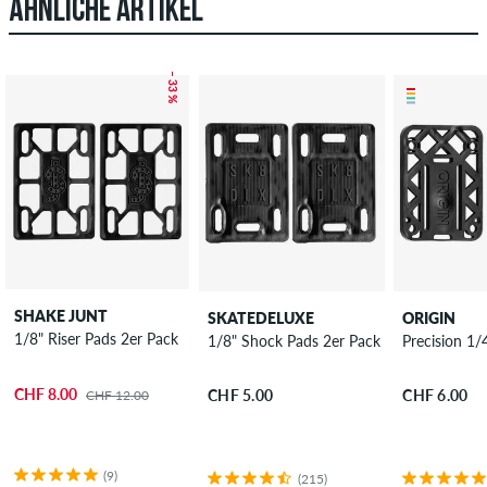
ÄHNLICHE ARTIKEL
– 33 %
SHAKE JUNT
SKATEDELUXE
ORIGIN
1/8" Riser Pads 2er Pack
1/8" Shock Pads 2er Pack
Precision 1/
CHF 8.00
CHF 5.00
CHF 6.00
CHF 12.00
(9)
(215)