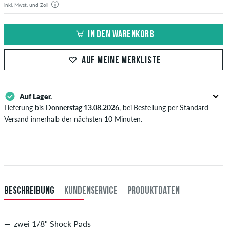
inkl. Mwst. und Zoll
IN DEN WARENKORB
AUF MEINE MERKLISTE
Auf Lager.
Lieferung bis
Donnerstag 13.08.2026
, bei Bestellung per Standard
Versand innerhalb der nächsten 10 Minuten.
Gilt nur für Sofortzahlungsweisen wie Kreditkarte oder PayPal. Wenn
du per Vorkasse bezahlst, wird deine Bestellung erst nach Eingang
deiner Überweisung an dich versendet. Weitere Infos zu
Versand
&
Zahlung
.
BESCHREIBUNG
KUNDENSERVICE
PRODUKTDATEN
zwei 1/8" Shock Pads