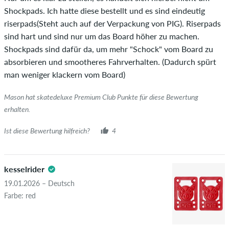
Artikel wirklich gekauft hat, erkennst du am grünen Haken
Shockpads. Ich hatte diese bestellt und es sind eindeutig
neben dem Namen mit dem Zusatz "Verifizierter Kauf". Bei
riserpads(Steht auch auf der Verpackung von PIG). Riserpads
diesen Personen wurde der Kauf anhand ihrer Bestellungen
sind hart und sind nur um das Board höher zu machen.
überprüft. Bei Bewertungen ohne grünen Haken, können wir
Shockpads sind dafür da, um mehr "Schock" vom Board zu
leider nicht garantieren, dass die Personen den Artikel
absorbieren und smootheres Fahrverhalten. (Dadurch spürt
wirklich besitzen oder besessen haben.
man weniger klackern vom Board)
Mason hat skatedeluxe Premium Club Punkte für diese Bewertung
erhalten.
Ist diese Bewertung hilfreich?
4
kesselrider
19.01.2026 – Deutsch
Farbe: red