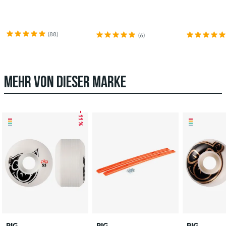
(88)
(6)
MEHR VON DIESER MARKE
– 11 %
PIG
PIG
PIG