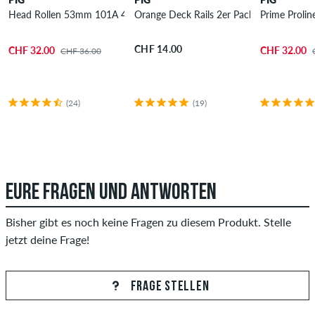
Head Rollen 53mm 101A 4er Pack
Orange Deck Rails 2er Pack
Prime Proli
CHF 14.00
CHF 32.00
CHF 32.00
CHF 36.00
(24)
(19)
EURE FRAGEN UND ANTWORTEN
Bisher gibt es noch keine Fragen zu diesem Produkt. Stelle
jetzt deine Frage!
FRAGE STELLEN