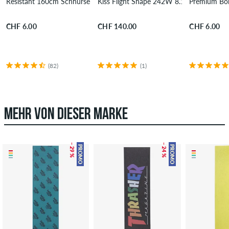
Resistant 160cm Schnürsenkel
Kiss Flight Shape 242W 8.13" Skateboar
Premium Bol
CHF 6.00
CHF 140.00
CHF 6.00
(82)
(1)
MEHR VON DIESER MARKE
– 29 %
– 24 %
PROMO
PROMO