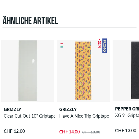
ÄHNLICHE ARTIKEL
– 22 %
PROMO
PEPPER GR
GRIZZLY
GRIZZLY
XG 9" Gript
Clear Cut Out 10" Griptape
Have A Nice Trip Griptape
CHF 13.00
CHF 12.00
CHF 14.00
CHF 18.00