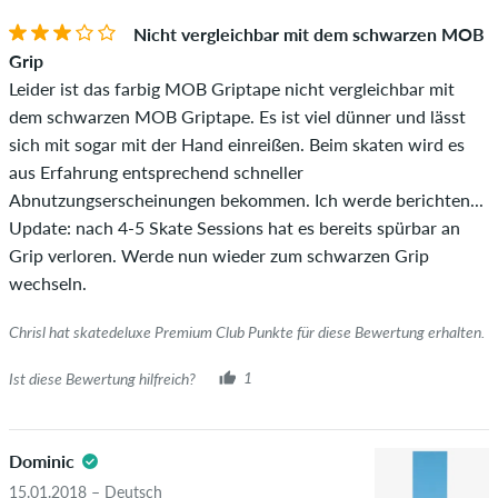
Nicht vergleichbar mit dem schwarzen MOB
Ob die Bewertung von einer Person stammt, die diesen
Grip
Artikel wirklich gekauft hat, erkennst du am grünen Haken
Leider ist das farbig MOB Griptape nicht vergleichbar mit
neben dem Namen mit dem Zusatz "Verifizierter Kauf". Bei
dem schwarzen MOB Griptape. Es ist viel dünner und lässt
diesen Personen wurde der Kauf anhand ihrer Bestellungen
sich mit sogar mit der Hand einreißen. Beim skaten wird es
überprüft. Bei Bewertungen ohne grünen Haken, können wir
aus Erfahrung entsprechend schneller
leider nicht garantieren, dass die Personen den Artikel
Abnutzungserscheinungen bekommen. Ich werde berichten...
wirklich besitzen oder besessen haben.
Update: nach 4-5 Skate Sessions hat es bereits spürbar an
Grip verloren. Werde nun wieder zum schwarzen Grip
wechseln.
Chrisl hat skatedeluxe Premium Club Punkte für diese Bewertung erhalten.
Ist diese Bewertung hilfreich?
1
Dominic
15.01.2018 – Deutsch