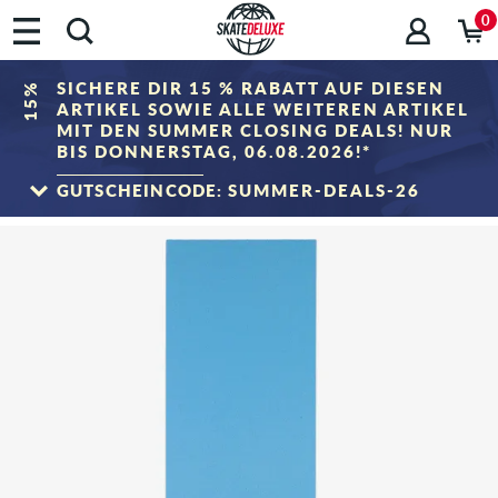
0
SICHERE DIR 15 % RABATT AUF DIESEN
15%
ARTIKEL SOWIE ALLE WEITEREN ARTIKEL
MIT DEN SUMMER CLOSING DEALS! NUR
BIS DONNERSTAG, 06.08.2026!*
GUTSCHEINCODE:
SUMMER-DEALS-26
ZUM SALE
*Gilt nur bis zum 06.08.2026, 23:59 (MESZ)! Der Rabatt wird im Warenkorb nach
Eingabe des Gutscheincodes abgezogen. Rabattierung erfolgt ausschließlich auf
Artikel der Kategorie „Sale". Der Gutschein ist nicht mit anderen Rabattgutscheinen
kombinierbar.