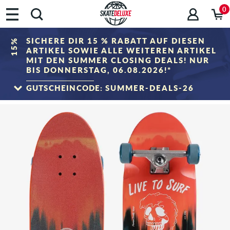
0
SICHERE DIR 15 % RABATT AUF DIESEN
15%
ARTIKEL SOWIE ALLE WEITEREN ARTIKEL
MIT DEN SUMMER CLOSING DEALS! NUR
BIS DONNERSTAG, 06.08.2026!*
GUTSCHEINCODE:
SUMMER-DEALS-26
ZUM SALE
*Gilt nur bis zum 06.08.2026, 23:59 (MESZ)! Der Rabatt wird im Warenkorb nach
Eingabe des Gutscheincodes abgezogen. Rabattierung erfolgt ausschließlich auf
Artikel der Kategorie „Sale". Der Gutschein ist nicht mit anderen Rabattgutscheinen
kombinierbar.