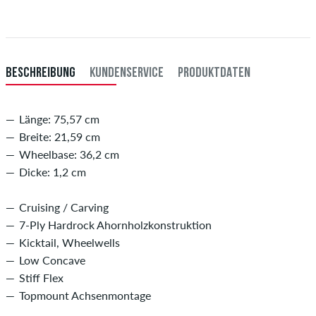
du per Vorkasse bezahlst, wird deine Bestellung erst nach Eingang
deiner Überweisung an dich versendet. Weitere Infos zu
Versand
&
Zahlung
.
BESCHREIBUNG
KUNDENSERVICE
PRODUKTDATEN
Länge: 75,57 cm
Breite: 21,59 cm
Wheelbase: 36,2 cm
Dicke: 1,2 cm
Cruising / Carving
7-Ply Hardrock Ahornholzkonstruktion
Kicktail, Wheelwells
Low Concave
Stiff Flex
Topmount Achsenmontage