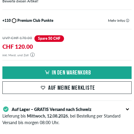
Bewerte diesen Artikel!
+110
Premium Club Punkte
Mehr Infos
UVP CHF 170.00
Spare 50 CHF
CHF 120.00
inkl. Mwst. und Zoll
IN DEN WARENKORB
AUF MEINE MERKLISTE
Auf Lager – GRATIS Versand nach Schweiz
Lieferung bis
Mittwoch, 12.08.2026
, bei Bestellung per Standard
Versand bis morgen 08:00 Uhr.
Gilt nur für Sofortzahlungsweisen wie Kreditkarte oder PayPal. Wenn