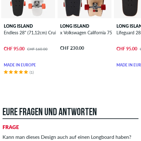
LONG ISLAND
LONG ISLAND
LONG ISLA
Endless 28" (71,12cm) Cruiser
x Volkswagen California 75th 30" (76,2cm
Lifeguard 28
CHF 230.00
CHF 95.00
CHF 95.00
CHF 160.00
MADE IN EUROPE
MADE IN EU
(1)
EURE FRAGEN UND ANTWORTEN
FRAGE
Kann man dieses Design auch auf einen Longboard haben?