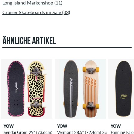
Long Island Markenshop (11)
Cruiser Skateboards im Sale (33)
ÄHNLICHE ARTIKEL
YOW
YOW
YOW
Sendai Grom 29" (73,6cm) Surfskate Cruiser
Vermont 28.5" (72,4cm) Surf Cruiser
Fanning Falc