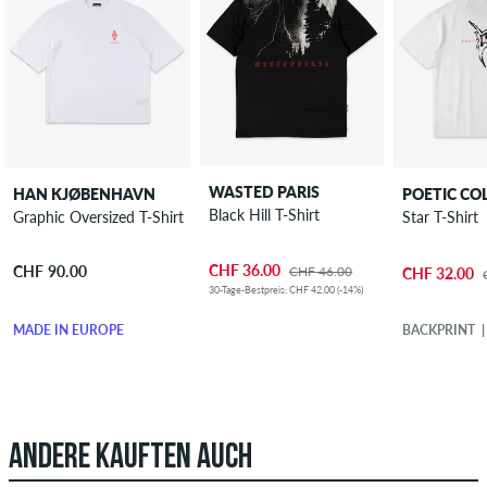
WASTED PARIS
HAN KJØBENHAVN
POETIC CO
Black Hill T-Shirt
Graphic Oversized T-Shirt
Star T-Shirt
CHF 36.00
CHF 90.00
CHF 46.00
CHF 32.00
30-Tage-Bestpreis: CHF 42.00 (-14%)
MADE IN EUROPE
BACKPRINT
ANDERE KAUFTEN AUCH