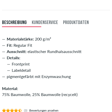
deiner Überweisung an dich versendet. Weitere Infos zu
Versand
&
Zahlung
.
XXXL
60
121-127
108-114
121-127
BESCHREIBUNG
KUNDENSERVICE
PRODUKTDATEN
Materialstärke:
200 g/m²
Fit:
Regular Fit
Ausschnitt:
elastischer Rundhalsausschnitt
Details:
Frontprint
Labeldetail
pigmentgefärbt mit Enzymwaschung
Material:
75% Baumwolle, 25% Baumwolle (recycelt)
(3)
Bewertungen ansehen