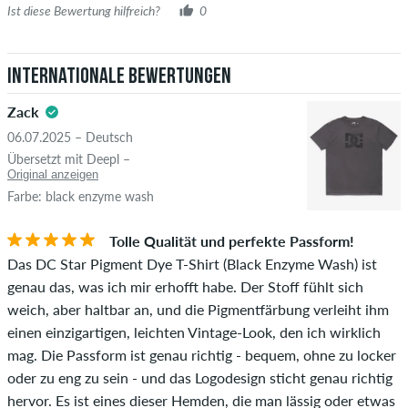
wirklich besitzen oder besessen haben.
Ist diese Bewertung hilfreich?
0
Internationale Bewertungen
Zack
06.07.2025 – Deutsch
Übersetzt mit Deepl –
Original anzeigen
Farbe: black enzyme wash
Tolle Qualität und perfekte Passform!
Das DC Star Pigment Dye T-Shirt (Black Enzyme Wash) ist
genau das, was ich mir erhofft habe. Der Stoff fühlt sich
weich, aber haltbar an, und die Pigmentfärbung verleiht ihm
einen einzigartigen, leichten Vintage-Look, den ich wirklich
mag. Die Passform ist genau richtig - bequem, ohne zu locker
oder zu eng zu sein - und das Logodesign sticht genau richtig
hervor. Es ist eines dieser Hemden, die man lässig oder etwas