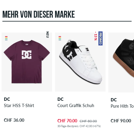
MEHR VON DIESER MARKE
NEU
– 13 %
PROMO
DC
DC
DC
Star HSS T-Shirt
Court Graffik Schuh
Pure Hith 
CHF 36.00
CHF 70.00
CHF 90.00
CHF 80.00
30-Tage-Bestpreis: CHF 42.00 (+67%)