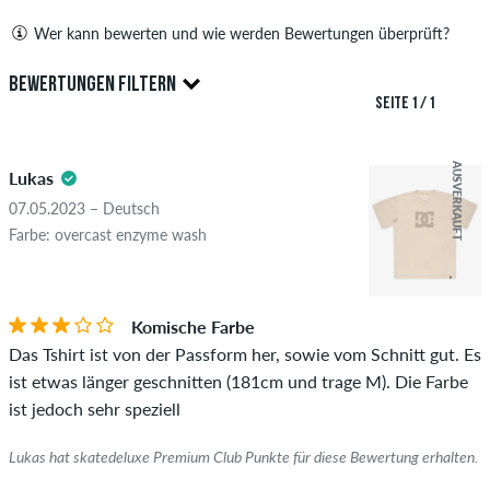
Wer kann bewerten und wie werden Bewertungen überprüft?
Nur Personen mit einem skatedeluxe Kundenkonto können
BEWERTUNGEN FILTERN
Bewertungen abgeben. Diese werden erst nach unserer
SEITE 1 / 1
Überprüfung veröffentlicht. Wir veröffentlichen sowohl
4.5
positive als auch negative Bewertungen. Bewertungen mit
AUSVERKAUFT
Lukas
beleidigenden oder obszönen Inhalten sowie Bewertungen,
die geltendes Recht oder Urheberrechte verletzen oder Spam
07.05.2023 – Deutsch
und Fremdwerbung enthalten, werden nicht veröffentlicht.
Farbe: overcast enzyme wash
Die Sternebewertung des Artikels ist der Durchschnitt aller
STERNE
SORTIERUNG
Bewertungen.
Komische Farbe
Ob die Bewertung von einer Person stammt, die diesen
Das Tshirt ist von der Passform her, sowie vom Schnitt gut. Es
Artikel wirklich gekauft hat, erkennst du am grünen Haken
ist etwas länger geschnitten (181cm und trage M). Die Farbe
neben dem Namen mit dem Zusatz "Verifizierter Kauf". Bei
ist jedoch sehr speziell
diesen Personen wurde der Kauf anhand ihrer Bestellungen
überprüft. Bei Bewertungen ohne grünen Haken, können wir
Lukas hat skatedeluxe Premium Club Punkte für diese Bewertung erhalten.
leider nicht garantieren, dass die Personen den Artikel