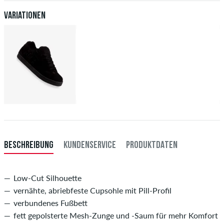
deiner Überweisung an dich versendet. Weitere Infos zu
Versand
&
Zahlung
.
Variationen
BESCHREIBUNG
KUNDENSERVICE
PRODUKTDATEN
Low-Cut Silhouette
vernähte, abriebfeste Cupsohle mit Pill-Profil
verbundenes Fußbett
fett gepolsterte Mesh-Zunge und -Saum für mehr Komfort