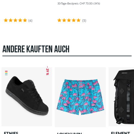
30-Tage-Bestpreis: CHF 70.00 (-34%)
(4)
(5)
ANDERE KAUFTEN AUCH
– 29 %
ETNIES
ELEMENT