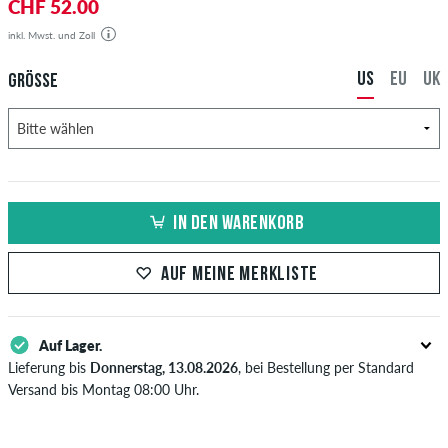
CHF 52.00
inkl. Mwst. und Zoll
US
EU
UK
GRÖSSE
IN DEN WARENKORB
AUF MEINE MERKLISTE
Auf Lager.
Lieferung bis
Donnerstag, 13.08.2026
, bei Bestellung per Standard
Versand bis Montag 08:00 Uhr.
Gilt nur für Sofortzahlungsweisen wie Kreditkarte oder PayPal. Wenn
du per Vorkasse bezahlst, wird deine Bestellung erst nach Eingang