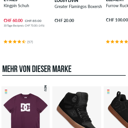
LOUSY LIVIN
Kingpin Schuh
Furrow Ruc
Greater Flamingos Boxershorts
CHF 100.00
CHF 60.00
CHF 20.00
CHF 85.00
30-Tage-Bestpreis: CHF 70.00 (-14%)
(57)
MEHR VON DIESER MARKE
NEU