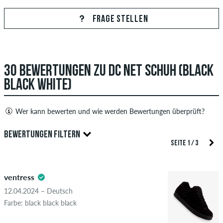
FRAGE STELLEN
30 BEWERTUNGEN ZU DC NET SCHUH (BLACK
BLACK WHITE)
Wer kann bewerten und wie werden Bewertungen überprüft?
Nur Personen mit einem skatedeluxe Kundenkonto können
BEWERTUNGEN FILTERN
Bewertungen abgeben. Diese werden erst nach unserer
SEITE 1 / 3
Überprüfung veröffentlicht. Wir veröffentlichen sowohl
5.0
positive als auch negative Bewertungen. Bewertungen mit
ventress
beleidigenden oder obszönen Inhalten sowie Bewertungen,
die geltendes Recht oder Urheberrechte verletzen oder Spam
12.04.2024 – Deutsch
und Fremdwerbung enthalten, werden nicht veröffentlicht.
Farbe: black black black
Die Sternebewertung des Artikels ist der Durchschnitt aller
STERNE
SORTIERUNG