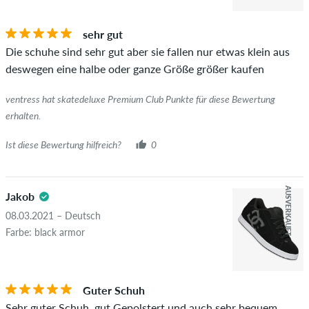
Bewertungen.
sehr gut
Ob die Bewertung von einer Person stammt, die diesen
Die schuhe sind sehr gut aber sie fallen nur etwas klein aus
Artikel wirklich gekauft hat, erkennst du am grünen Haken
deswegen eine halbe oder ganze Größe größer kaufen
neben dem Namen mit dem Zusatz "Verifizierter Kauf". Bei
diesen Personen wurde der Kauf anhand ihrer Bestellungen
ventress hat skatedeluxe Premium Club Punkte für diese Bewertung
überprüft. Bei Bewertungen ohne grünen Haken, können wir
erhalten.
leider nicht garantieren, dass die Personen den Artikel
wirklich besitzen oder besessen haben.
Ist diese Bewertung hilfreich?
0
AUSVERKAUFT
Jakob
08.03.2021 – Deutsch
Farbe: black armor
Guter Schuh
Sehr guter Schuh, gut Gepolstert und auch sehr bequem.