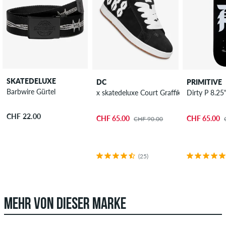
SKATEDELUXE
DC
PRIMITIVE
Barbwire Gürtel
x skatedeluxe Court Graffik SE Schuh
Dirty P 8.2
CHF 22.00
CHF 65.00
CHF 65.00
CHF 90.00
(25)
MEHR VON DIESER MARKE