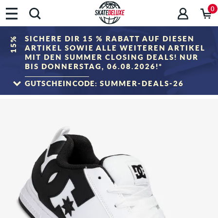
0
SICHERE DIR 15 % RABATT AUF DIESEN
15%
ARTIKEL SOWIE ALLE WEITEREN ARTIKEL
MIT DEN SUMMER CLOSING DEALS! NUR
BIS DONNERSTAG, 06.08.2026!*
GUTSCHEINCODE:
SUMMER-DEALS-26
ZUM SALE
*Gilt nur bis zum 06.08.2026, 23:59 (MESZ)! Der Rabatt wird im Warenkorb nach
Eingabe des Gutscheincodes abgezogen. Rabattierung erfolgt ausschließlich auf
Artikel der Kategorie „Sale". Der Gutschein ist nicht mit anderen Rabattgutscheinen
kombinierbar.