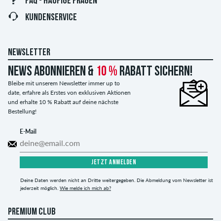
FAQ - HÄUFIGE FRAGEN
KUNDENSERVICE
NEWSLETTER
News abonnieren &
10 %
Rabatt sichern!
Bleibe mit unserem Newsletter immer up to
date, erfahre als Erstes von exklusiven Aktionen
und erhalte 10 % Rabatt auf deine nächste
Bestellung!
E-Mail
JETZT ANMELDEN
Deine Daten werden nicht an Dritte weitergegeben. Die Abmeldung vom Newsletter ist
jederzeit möglich.
Wie melde ich mich ab?
PREMIUM CLUB