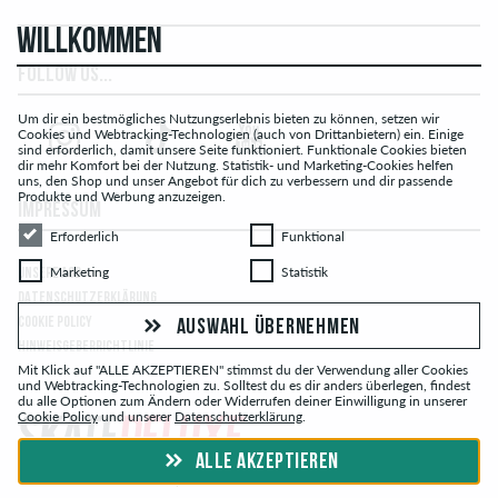
WILLKOMMEN
FOLLOW US...
Um dir ein bestmögliches Nutzungserlebnis bieten zu können, setzen wir
Cookies und Webtracking-Technologien (auch von Drittanbietern) ein. Einige
sind erforderlich, damit unsere Seite funktioniert. Funktionale Cookies bieten
dir mehr Komfort bei der Nutzung. Statistik- und Marketing-Cookies helfen
uns, den Shop und unser Angebot für dich zu verbessern und dir passende
Produkte und Werbung anzuzeigen.
IMPRESSUM
Erforderlich
Funktional
Erforderlich
Funktional
Marketing
Statistik
Marketing
Statistik
UNSERE AGB
DATENSCHUTZERKLÄRUNG
COOKIE POLICY
AUSWAHL ÜBERNEHMEN
HINWEISGEBERRICHTLINIE
Mit Klick auf "ALLE AKZEPTIEREN" stimmst du der Verwendung aller Cookies
und Webtracking-Technologien zu. Solltest du es dir anders überlegen, findest
du alle Optionen zum Ändern oder Widerrufen deiner Einwilligung in unserer
Cookie Policy
und unserer
Datenschutzerklärung
.
ALLE AKZEPTIEREN
© skatedeluxe.ch Skateshop 2026