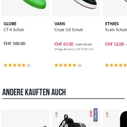
GLOBE
VANS
ETNIES
CT-4 Schuh
Cruze 3.0 Schuh
Scam Schu
CHF 100.00
CHF 65.00
CHF 52.00
CHF 90.00
30-Tage-Bestpreis: CHF 70.00 (-7%)
(1)
(6)
ANDERE KAUFTEN AUCH
– 28 %
PROMO