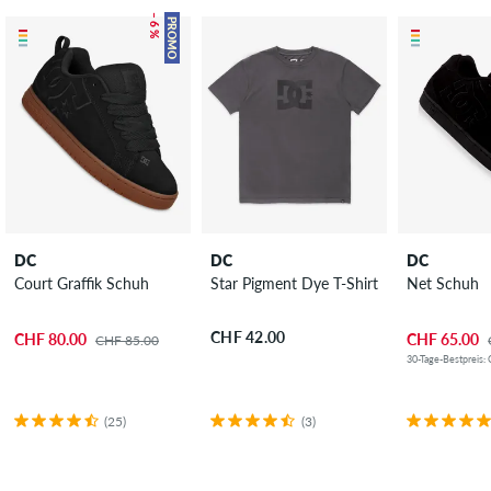
– 6 %
PROMO
DC
DC
DC
Court Graffik Schuh
Star Pigment Dye T-Shirt
Net Schuh
CHF 42.00
CHF 80.00
CHF 65.00
CHF 85.00
30-Tage-Bestpreis:
(25)
(3)