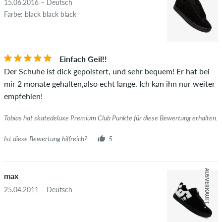
die geltendes Recht oder Urheberrechte verletzen oder Spam
15.06.2016 – Deutsch
und Fremdwerbung enthalten, werden nicht veröffentlicht.
Farbe: black black black
Die Sternebewertung des Artikels ist der Durchschnitt aller
STERNE
SORTIERUNG
Bewertungen.
Einfach Geil!!
Ob die Bewertung von einer Person stammt, die diesen
Der Schuhe ist dick gepolstert, und sehr bequem! Er hat bei
Artikel wirklich gekauft hat, erkennst du am grünen Haken
mir 2 monate gehalten,also echt lange. Ich kan ihn nur weiter
neben dem Namen mit dem Zusatz "Verifizierter Kauf". Bei
empfehlen!
diesen Personen wurde der Kauf anhand ihrer Bestellungen
überprüft. Bei Bewertungen ohne grünen Haken, können wir
Tobias hat skatedeluxe Premium Club Punkte für diese Bewertung erhalten.
leider nicht garantieren, dass die Personen den Artikel
wirklich besitzen oder besessen haben.
Ist diese Bewertung hilfreich?
5
AUSVERKAUFT
max
25.04.2011 – Deutsch