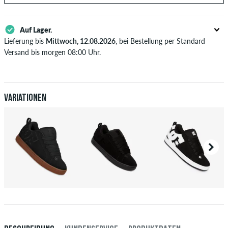
Auf Lager.
Lieferung bis
Mittwoch, 12.08.2026
, bei Bestellung per Standard
Versand bis morgen 08:00 Uhr.
Gilt nur für Sofortzahlungsweisen wie Kreditkarte oder PayPal. Wenn
du per Vorkasse bezahlst, wird deine Bestellung erst nach Eingang
deiner Überweisung an dich versendet. Weitere Infos zu
Versand
&
Zahlung
.
Variationen