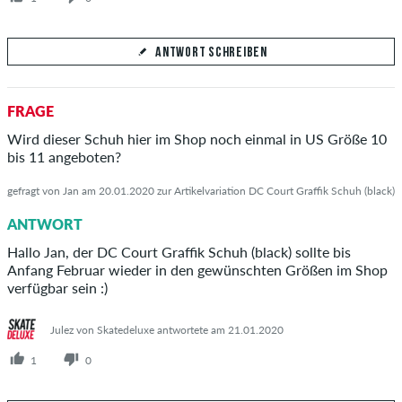
ANTWORT SCHREIBEN
Deine Antwort
FRAGE
Beantworte hier die Frage von Anja
Wird dieser Schuh hier im Shop noch einmal in US Größe 10
bis 11 angeboten?
gefragt von Jan am 20.01.2020 zur Artikelvariation DC Court Graffik Schuh (black)
ANTWORT
ANTWORT ABSCHICKEN
Hallo Jan, der DC Court Graffik Schuh (black) sollte bis
Anfang Februar wieder in den gewünschten Größen im Shop
verfügbar sein :)
Julez von Skatedeluxe antwortete am 21.01.2020
1
0